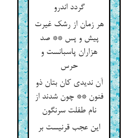
گردد اندرو
هر زمان از رشک غیرت
پیش و پس ** صد
هزاران پاسبانست و
حرس
آن ندیدی کان بتان ذو
فنون ** چون شدند از
نام طفلت سرنگون
این عجب قرنیست بر