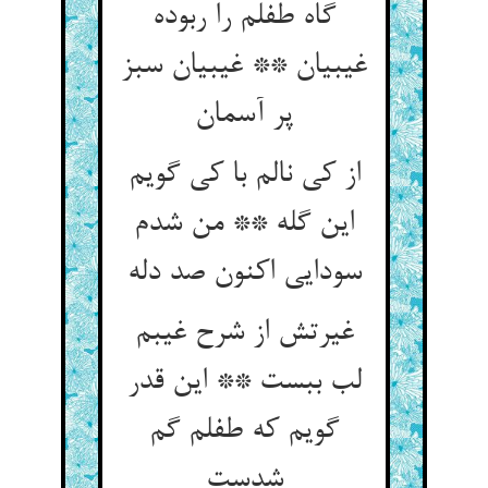
گاه طفلم را ربوده
غیبیان ** غیبیان سبز
پر آسمان
از کی نالم با کی گویم
این گله ** من شدم
سودایی اکنون صد دله
غیرتش از شرح غیبم
لب ببست ** این قدر
گویم که طفلم گم
شدست