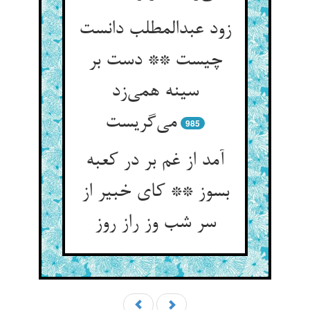
زود عبدالمطلب دانست
چیست ** دست بر
سینه همی‌زد
می‌گریست
985
آمد از غم بر در کعبه
بسوز ** کای خبیر از
سر شب وز راز روز