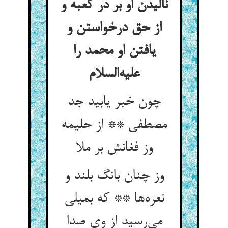
نالیدن او بر در کعبه و
از حق درخواستن و
یافتن او محمد را
علیه‌السلام
چون خبر یابید جد
مصطفی ** از حلیمه
وز فغانش بر ملا
وز چنان بانگ بلند و
نعره‌ها ** که بمیلی
می‌رسید از وی صدا