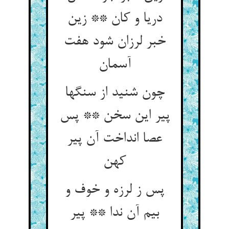
دریا و کان ** زین
خبر لرزان شود هفت
آسمان
چون شنید از سنگها
پیر این سخن ** پس
عصا انداخت آن پیر
کهن
پس ز لرزه و خوف و
بیم آن ندا ** پیر