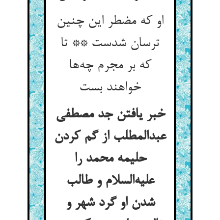
او که مضطر این چنین
ترسان شدست ** تا
که بر مجرم چه‌ها
خواهند بست
خبر یافتن جد مصطفی
عبدالمطلب از گم کردن
حلیمه محمد را
علیه‌السلام و طالب
شدن او گرد شهر و