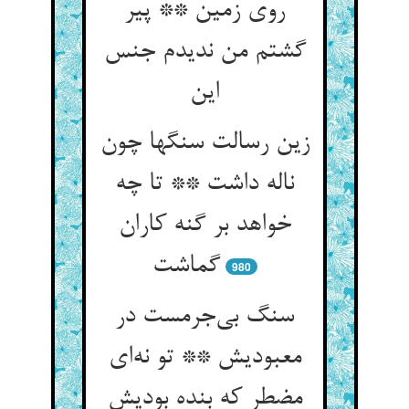
روی زمین ** پیر
گشتم من ندیدم جنس
این
زین رسالت سنگها چون
ناله داشت ** تا چه
خواهد بر گنه کاران
گماشت
980
سنگ بی‌جرمست در
معبودیش ** تو نه‌ای
مضطر که بنده بودیش