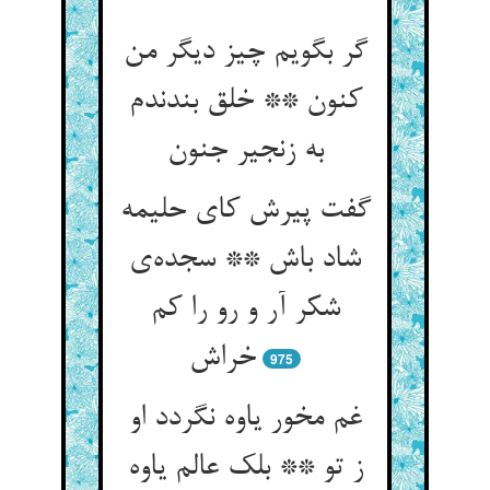
گر بگویم چیز دیگر من
کنون ** خلق بندندم
به زنجیر جنون
گفت پیرش کای حلیمه
شاد باش ** سجده‌ی
شکر آر و رو را کم
خراش
975
غم مخور یاوه نگردد او
ز تو ** بلک عالم یاوه