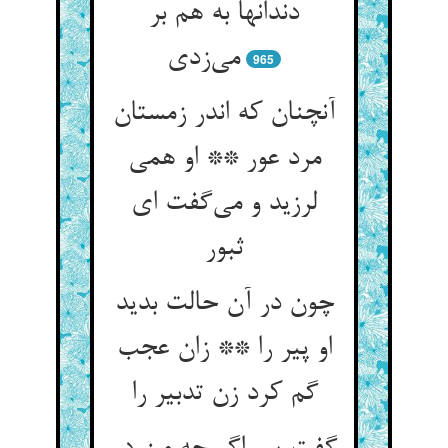
دندانها به هم بر
می‌زدی
965
آنچنان که اندر زمستان
مرد عور ** او همی
لرزید و می‌گفت ای
ثبور
چون در آن حالت بدید
او پیر را ** زان عجب
گم کرد زن تدبیر را