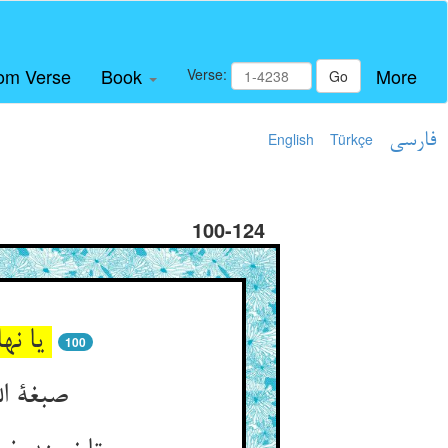
om Verse
Book
More
Verse:
Go
فارسی
Türkçe
English
100-124
یا نهان شد در پس چیزی و یا ** از ویش پوشید دامان خدا
100
صبغة الله گاه پوشیده کند ** پرده‌ی بی‌چون بر آن ناظر تند