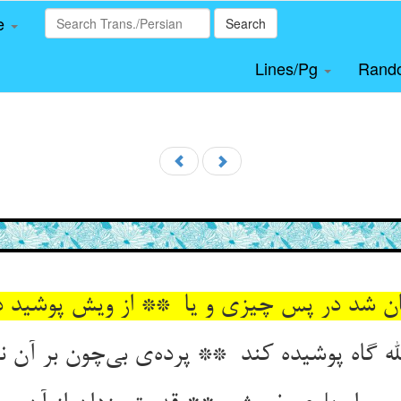
le
Search
Lines/Pg
Rand