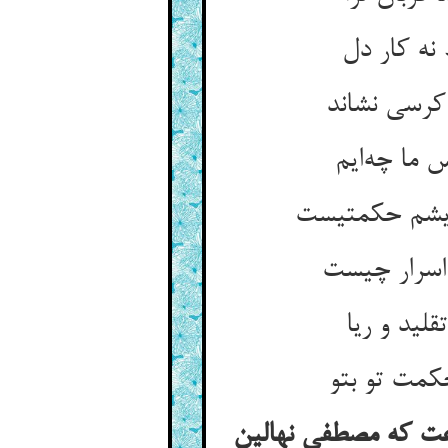
عت که مصطفی نهالین