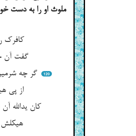
ملوث او را به دست خو
کافرک را هیکلی بد یادگار ** یاوه دید آن را و گشت او بی‌قرار
گفت آن حجره که شب جا داشتم ** هیکل آنجا بی‌خبر بگذاشتم
گر چه شرمین بود شرمش حرص برد ** حرص اژدرهاست نه چیزیست خرد
120
از پی هیکل شتاب اندر دوید ** در وثاق مصطفی و آن را بدید
کان یدالله آن حدث را هم به خود ** خوش همی‌شوید که دورش چشم بد
هیکلش از یاد رفت و شد پدید ** اندرو شوری گریبان را درید