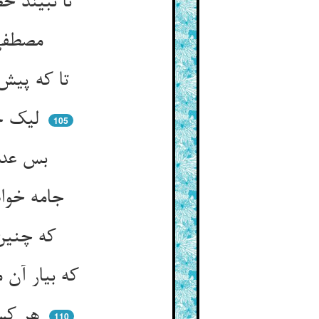
تا نبیند خصم را پهلوی خویش ** قدرت یزدان از آن بیشست بیش
مصطفی می‌دید احوال شبش ** لیک مانع بود فرمان ربش
تا که پیش از خبط بگشاید رهی ** تا نیفتد زان فضیحت در چهی
لیک حکمت بود و امر آسمان ** تا ببیند خویشتن را او چنان
105
بس عداوتها که آن یاری بود ** بس خرابیها که معماری بود
جامه خواب پر حدث را یک فضول ** قاصدا آورد در پیش رسول
که چنین کردست مهمانت ببین ** خنده‌ای زد رحمةللعالمین
که بیار آن مطهره اینجا به پیش ** تا بشویم جمله را با دست خویش
هر کسی می‌جست کز بهر خدا ** جان ما و جسم ما قربان ترا
110