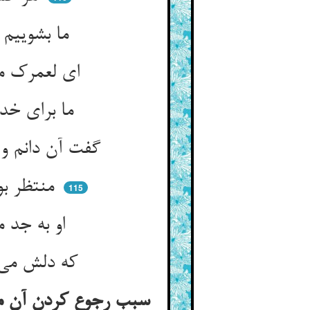
ما بشوییم این حدث را تو بهل ** کار دستست این نمط نه کار دل
ای لعمرک مر ترا حق عمر خواند ** پس خلیفه کرد و بر کرسی نشاند
ما برای خدمت تو می‌زییم ** چون تو خدمت می‌کنی پس ما چه‌ایم
گفت آن دانم و لیک این ساعتیست ** که درین شستن بخویشم حکمتیست
منتظر بودند کین قول نبیست ** تا پدید آید که این اسرار چیست
115
او به جد می‌شست آن احداث را ** خاص ز امر حق نه تقلید و ریا
که دلش می‌گفت کین را تو بشو ** که درین جا هست حکمت تو بتو
سبب رجوع کردن آن مه