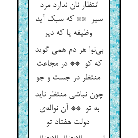
انتظار نان ندارد مرد
سیر ** که سبک آید
وظیفه یا که دیر
بی‌نوا هر دم همی گوید
که کو ** در مجاعت
منتظر در جست و جو
چون نباشی منتظر ناید
به تو ** آن نواله‌ی
دولت هفتاد تو