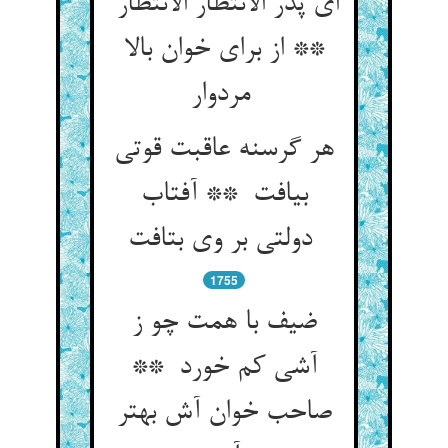
ای پدر الانتظار الانتظار
** از برای خوان بالا
مردوار
هر گرسنه عاقبت قوتی
بیافت ** آفتاب
دولتی بر وی بتافت
1755
ضیف با همت چو ز
آشی کم خورد **
صاحب خوان آش بهتر