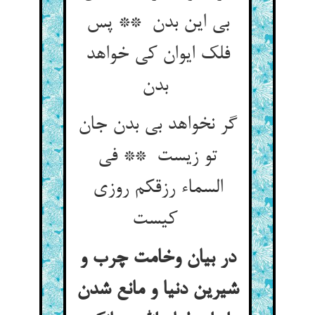
بی این بدن ** پس
فلک ایوان کی خواهد
بدن
گر نخواهد بی بدن جان
تو زیست ** فی
السماء رزقکم روزی
کیست
در بیان وخامت چرب و
شیرین دنیا و مانع شدن