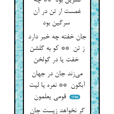
نسرین بود ** چه
غمست ار تن در آن
سرگین بود
جان خفته چه خبر دارد
ز تن ** کو به گلشن
خفت یا در گولخن
می‌زند جان در جهان
آبگون ** نعره یا لیت
قومی یعلمون
1740
گر نخواهد زیست جان