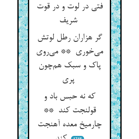
فتی در لوت و در قوت
شریف
گر هزاران رطل لوتش
می‌خوری ** می‌روی
پاک و سبک هم‌چون
پری
که نه حبس باد و
قولنجت کند **
چارمیخ معده آهنجت
کند
1745