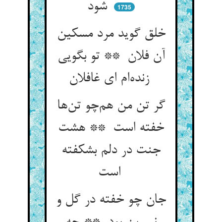
شود
1735
خلق گوید مرد مسکین
آن فلان ** تو بگویی
زنده‌ام ای غافلان
گر تن من هم‌چو تن‌ها
خفته است ** هشت
جنت در دلم بشکفته
است
جان چو خفته در گل و