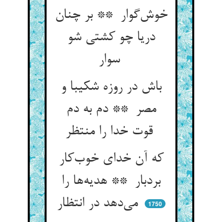
خوش‌گوار ** بر چنان
دریا چو کشتی شو
سوار
باش در روزه شکیبا و
مصر ** دم به دم
قوت خدا را منتظر
که آن خدای خوب‌کار
بردبار ** هدیه‌ها را
می‌دهد در انتظار
1750