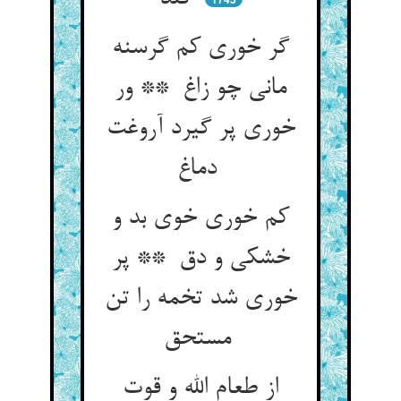
گر خوری کم گرسنه
مانی چو زاغ ** ور
خوری پر گیرد آروغت
دماغ
کم خوری خوی بد و
خشکی و دق ** پر
خوری شد تخمه را تن
مستحق
از طعام الله و قوت