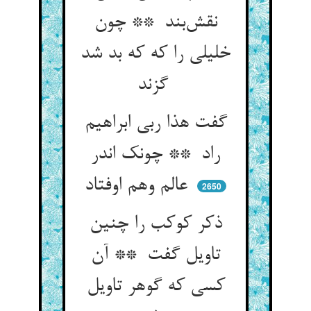
نقش‌بند ** چون
خلیلی را که که بد شد
گزند
گفت هذا ربی ابراهیم
راد ** چونک اندر
عالم وهم اوفتاد
2650
ذکر کوکب را چنین
تاویل گفت ** آن
کسی که گوهر تاویل