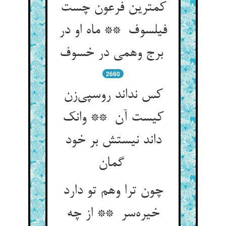
کمترین فرعون چست
فیلسوف ** ماه او در
برج وهمی در خسوف
2660
کس نداند روسپی‌زن
کیست آن ** وانک
داند نیستش بر خود
گمان
چون ترا وهم تو دارد
خیره‌سر ** از چه