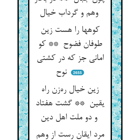
وهم و گرداب خیال
کوهها را هست زین
طوفان فضوح ** کو
امانی جز که در کشتی
نوح
2655
زین خیال ره‌زن راه
یقین ** گشت هفتاد
و دو ملت اهل دین
مرد ایقان رست از وهم