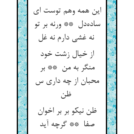
این همه وهم توست ای
ساده‌دل ** ورنه بر تو
نه غشی دارم نه غل
از خیال زشت خود
منگر به من ** بر
محبان از چه داری س
ظن
ظن نیکو بر بر اخوان
صفا ** گرچه آید