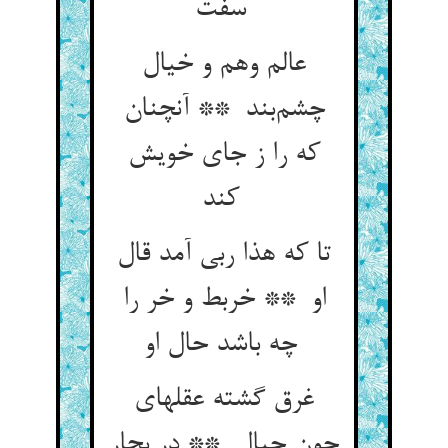
سفت
عالم وهم و خیال
چشم‌بند ** آنچنان
که را ز جای خویش
کند
تا که هذا ربی آمد قال
او ** خربط و خر را
چه باشد حال او
غرق گشته عقلهای
چون جبال ** در بحار