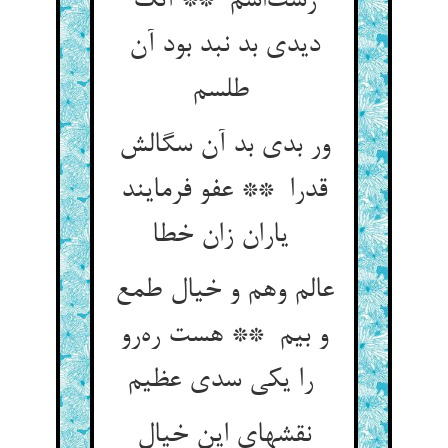
زشت‌اسم ** آنک
دیدی بد نبد بود آن
طلسم
ور بدی بد آن سگالش
قدرا ** عفو فرمایند
یاران زان خطا
عالم وهم و خیال طمع
و بیم ** هست ره‌رو
را یکی سدی عظیم
نقشهای این خیال