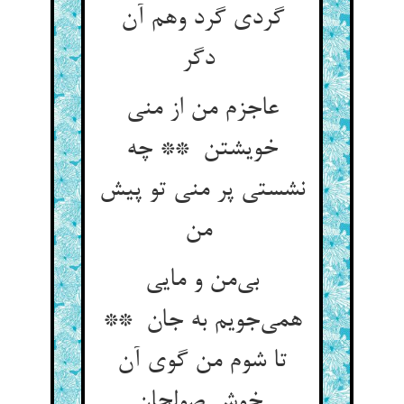
گردی گرد وهم آن
دگر
عاجزم من از منی
خویشتن ** چه
نشستی پر منی تو پیش
من
بی‌من و مایی
همی‌جویم به جان **
تا شوم من گوی آن
خوش صولجان