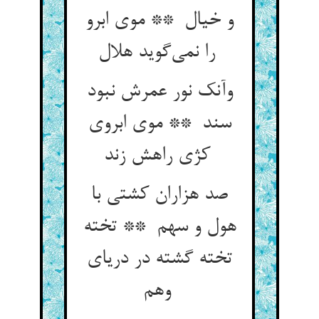
و خیال ** موی ابرو
را نمی‌گوید هلال
وآنک نور عمرش نبود
سند ** موی ابروی
کژی راهش زند
صد هزاران کشتی با
هول و سهم ** تخته
تخته گشته در دریای
وهم