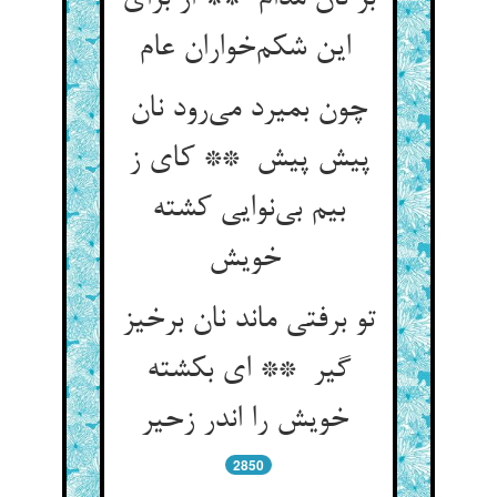
این شکم‌خواران عام
چون بمیرد می‌رود نان
پیش پیش ** کای ز
بیم بی‌نوایی کشته
خویش
تو برفتی ماند نان برخیز
گیر ** ای بکشته
خویش را اندر زحیر
2850