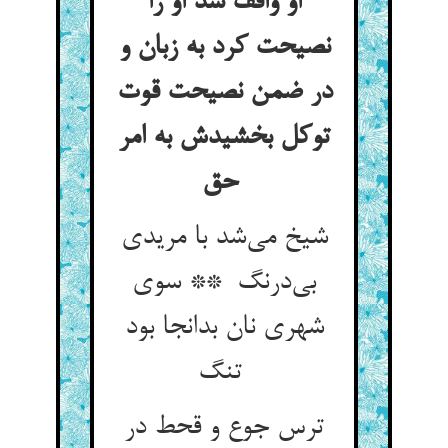
او واقف شد او را
نصیحت کرد به زبان و
در ضمن نصیحت قوت
توکل بخشیدش به امر
حق
شیخ می‌شد با مریدی
بی‌درنگ ** سوی
شهری نان بدانجا بود
تنگ
ترس جوع و قحط در