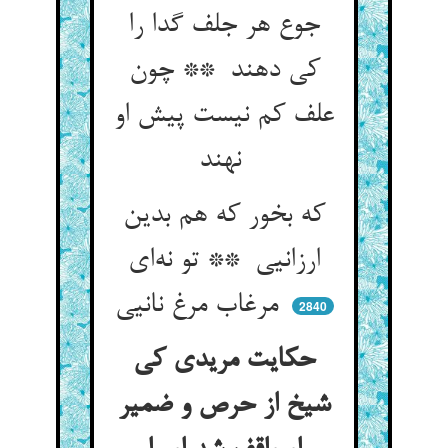
جوع هر جلف گدا را
کی دهند ** چون
علف کم نیست پیش او
نهند
که بخور که هم بدین
ارزانیی ** تو نه‌ای
مرغاب مرغ نانیی
2840
حکایت مریدی کی
شیخ از حرص و ضمیر