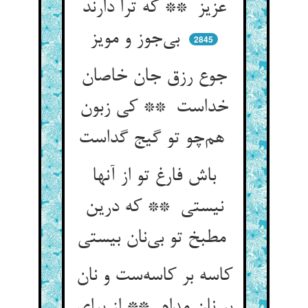
عزیز ** که ترا دارند
بی‌جوز و مویز
2845
جوع رزق جان خاصان
خداست ** کی زبون
هم‌چو تو گیج گداست
باش فارغ تو از آنها
نیستی ** که درین
مطبخ تو بی‌نان بیستی
کاسه بر کاسه‌ست و نان
بر نان مدام ** از برای