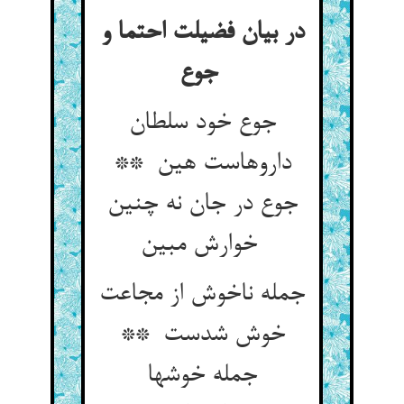
در بیان فضیلت احتما و
جوع
جوع خود سلطان
داروهاست هین **
جوع در جان نه چنین
خوارش مبین
جمله ناخوش از مجاعت
خوش شدست **
جمله خوشها