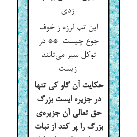
زدی
این تب لرزه ز خوف
جوع چیست ** در
توکل سیر می‌تانند
زیست
حکایت آن گاو کی تنها
در جزیره ایست بزرگ
حق تعالی آن جزیره‌ی
بزرگ را پر کند از نبات