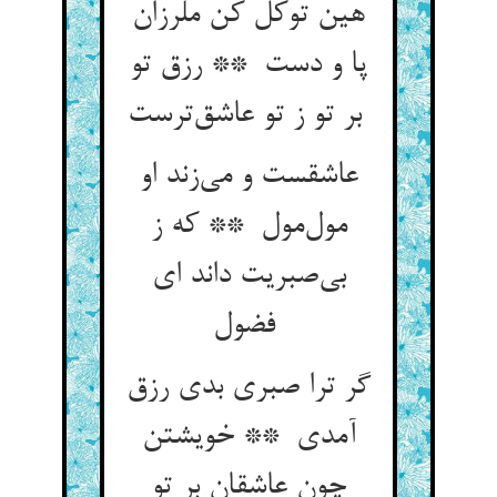
هین توکل کن ملرزان
پا و دست ** رزق تو
بر تو ز تو عاشق‌ترست
عاشقست و می‌زند او
مول‌مول ** که ز
بی‌صبریت داند ای
فضول
گر ترا صبری بدی رزق
آمدی ** خویشتن
چون عاشقان بر تو