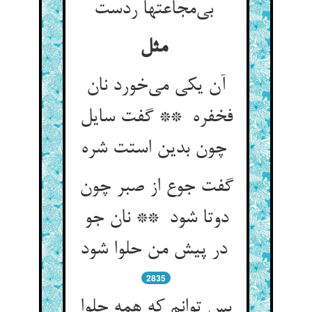
بی‌مجاعتها ردست
مثل
آن یکی می‌خورد نان
فخفره ** گفت سایل
چون بدین استت شره
گفت جوع از صبر چون
دوتا شود ** نان جو
در پیش من حلوا شود
2835
پس توانم که همه حلوا