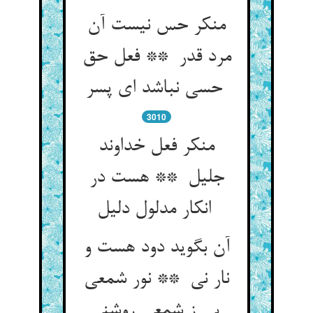
منکر حس نیست آن
مرد قدر ** فعل حق
حسی نباشد ای پسر
3010
منکر فعل خداوند
جلیل ** هست در
انکار مدلول دلیل
آن بگوید دود هست و
نار نی ** نور شمعی
بی ز شمعی روشنی