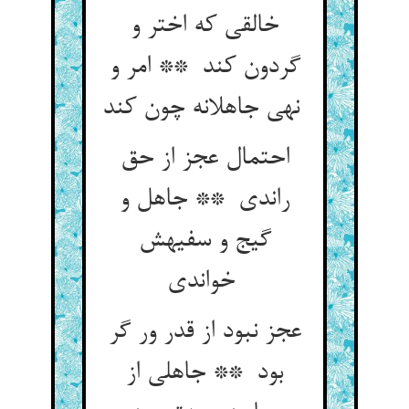
خالقی که اختر و
گردون کند ** امر و
نهی جاهلانه چون کند
احتمال عجز از حق
راندی ** جاهل و
گیج و سفیهش
خواندی
عجز نبود از قدر ور گر
بود ** جاهلی از