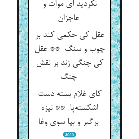
نکردید ای موات و
عاجزان
عقل کی حکمی کند بر
چوب و سنگ ** عقل
کی چنگی زند بر نقش
چنگ
کای غلام بسته دست
اشکسته‌پا ** نیزه
برگیر و بیا سوی وغا
3030