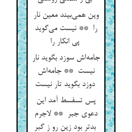
وین همی‌بیند معین نار
را ** نیست می‌گوید
پی انکار را
جامه‌اش سوزد بگوید نار
نیست ** جامه‌اش
دوزد بگوید تار نیست
پس تسفسط آمد این
دعوی جبر ** لاجرم
بدتر بود زین رو ز گبر