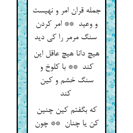
جمله قران امر و نهیست
و وعید ** امر کردن
سنگ مرمر را کی دید
هیچ دانا هیچ عاقل این
کند ** با کلوخ و
سنگ خشم و کین
کند
که بگفتم کین چنین
کن یا چنان ** چون