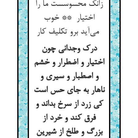
زانک محسوسست ما را
اختیار ** خوب
می‌آید برو تکلیف کار
درک وجدانی چون
اختیار و اضطرار و خشم
و اصطبار و سیری و
ناهار به جای حس است
کی زرد از سرخ بداند و
فرق کند و خرد از
بزرگ و طلخ از شیرین