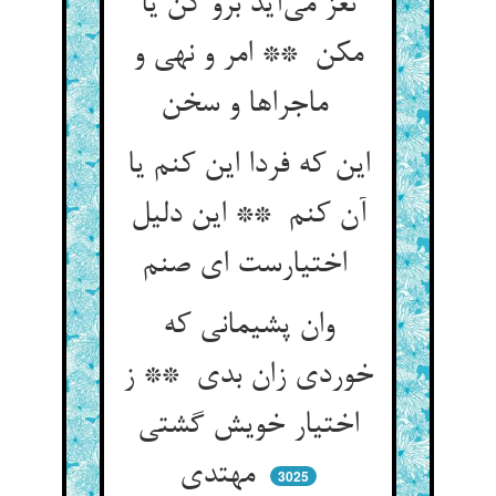
نغز می‌آید برو کن یا
مکن ** امر و نهی و
ماجراها و سخن
این که فردا این کنم یا
آن کنم ** این دلیل
اختیارست ای صنم
وان پشیمانی که
خوردی زان بدی ** ز
اختیار خویش گشتی
مهتدی
3025