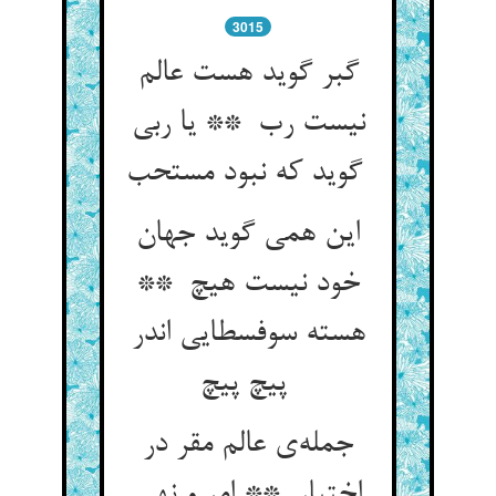
3015
گبر گوید هست عالم
نیست رب ** یا ربی
گوید که نبود مستحب
این همی گوید جهان
خود نیست هیچ **
هسته سوفسطایی اندر
پیچ پیچ
جمله‌ی عالم مقر در
اختیار ** امر و نهی