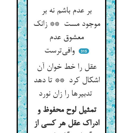
بر عدم باشم نه بر
موجود مست ** زانک
معشوق عدم
وافی‌ترست
315
عقل را خط خوان آن
اشکال کرد ** تا دهد
تدبیرها را زان نورد
تمثیل لوح محفوظ و
ادراک عقل هر کسی از