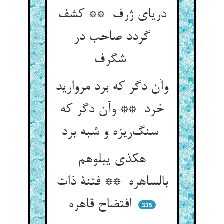
دریای ژرف ** کشف
گردد صاحب در
شگرف
وآن دگر که برد مروارید
خرد ** وآن دگر که
سنگ‌ریزه و شبه برد
هکذی یبلوهم
بالساهره ** فتنة ذات
افتضاح قاهره
335