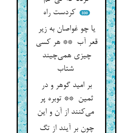
کردست راه
330
یا چو غواصان به زیر
قعر آب ** هر کسی
چیزی همی‌چیند
شتاب
بر امید گوهر و در
ثمین ** توبره پر
می‌کنند از آن و این
چون بر آیند از تگ