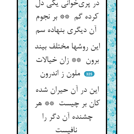
در پری‌خوانی یکی دل
کرده گم ** بر نجوم
آن دیگری بنهاده سم
این روشها مختلف بیند
برون ** زان خیالات
ملون ز اندرون
325
این در آن حیران شده
کان بر چیست ** هر
چشنده آن دگر را
نافیست