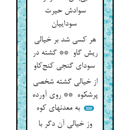
سوادش حیرت
سوداییان
هر کسی شد بر خیالی
ریش گاو ** گشته در
سودای گنجی کنج‌کاو
از خیالی گشته شخصی
پرشکوه ** روی آورده
به معدنهای کوه
320
وز خیالی آن دگر با