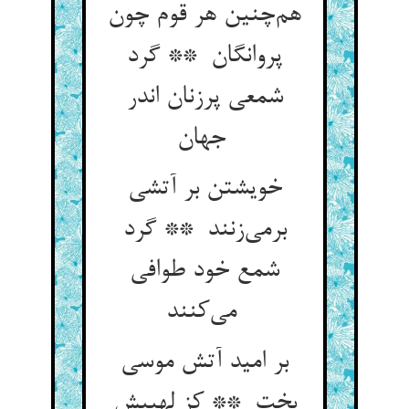
هم‌چنین هر قوم چون
پروانگان ** گرد
شمعی پرزنان اندر
جهان
خویشتن بر آتشی
برمی‌زنند ** گرد
شمع خود طوافی
می‌کنند
بر امید آتش موسی
بخت ** کز لهیبش