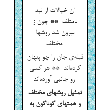
آن خیالات ار نبد
نامتلف ** چون ز
بیرون شد روشها
مختلف
قبله‌ی جان را چو پنهان
کرده‌اند ** هر کسی
رو جانبی آورده‌اند
تمثیل روشهای مختلف
و همتهای گوناگون به