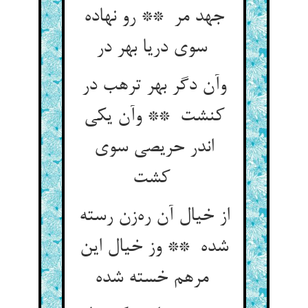
جهد مر ** رو نهاده
سوی دریا بهر در
وآن دگر بهر ترهب در
کنشت ** وآن یکی
اندر حریصی سوی
کشت
از خیال آن ره‌زن رسته
شده ** وز خیال این
مرهم خسته شده