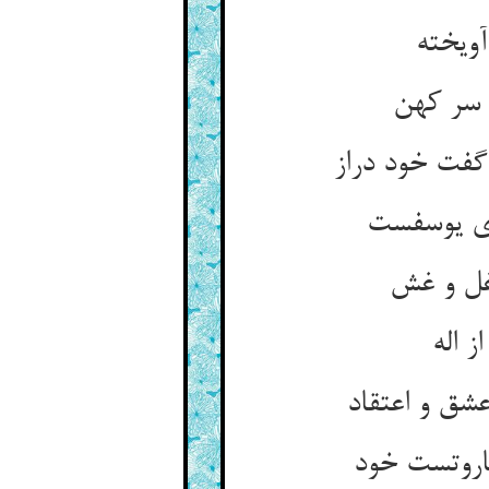
آویخته