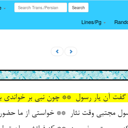
le
Search
Lines/Pg
Rand