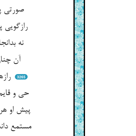
صورتی پیدا کند بر یاد او ** جذب صورت آردت در گفت و گو
رازگویی پیش صورت صد هزار ** آن چنان که یار گوید پیش یار
نه بدانجا صورتی نه هیکلی ** زاده از وی صد الست و صد بلی
آن چنان که مادری دل‌برده‌ای ** پیش گور بچه‌ی نومرده‌ای
رازها گوید به جد و اجتهاد ** می‌نماید زنده او را آن جماد
3265
حی و قایم داند او آن خاک را ** چشم و گوشی داند او خاشاک را
پیش او هر ذره‌ی آن خاک گور ** گوش دارد هوش دارد وقت شور
مستمع داند به جد آن خاک را ** خوش نگر این عشق ساحرناک را