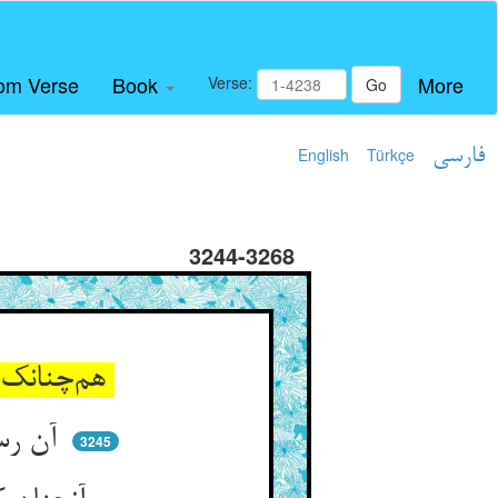
om Verse
Book
More
Verse:
Go
فارسی
Türkçe
English
3244-3268
هم‌چنانک گفت آن یار رسول ** چون نبی بر خواندی بر ما فصول
آن رسول مجتبی وقت نثار ** خواستی از ما حضور و صد وقار
3245