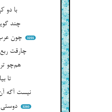
با دو ک
چند گویی با دو کهنه نو سخن ** در جمادی می‌دمی سر کهن
چون عرب با ربع و اطلال ای ایاز ** می‌کشی از عشق گفت خود دراز
3255
چارقت ربع کدامین آصفست ** پوستین گویی که کرته‌ی یوسفست
هم‌چو ترسا که شمارد با کشش ** جرم یکساله زنا و غل و غش
تا بیامرزد کشش زو آن گناه ** عفو او را عفو داند از اله
نیست آگه آن کشش از جرم و داد ** لیک بس جادوست عشق و اعتقاد
دوستی و وهم صد یوسف تند ** اسحر از هاروت و ماروتست خود
3260