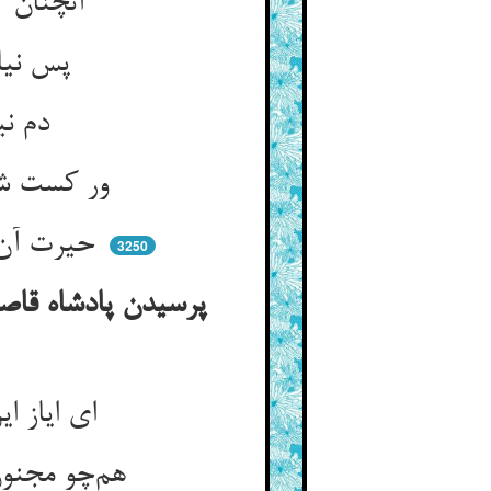
آنچنان که بر سرت مرغی بود ** کز فواتش جان تو لرزان شود
پس نیاری هیچ جنبیدن ز جا ** تا نگیرد مرغ خوب تو هوا
دم نیاری زد ببندی سرفه را ** تا نباید که بپرد آن هما
ور کست شیرین بگوید یا ترش ** بر لب انگشتی نهی یعنی خمش
حیرت آن مرغست خاموشت کند ** بر نهد سردیگ و پر جوشت کند
3250
پرسیدن پادشاه قاص
ای ایاز این مهرها بر چارقی ** چیست آخر هم‌چو بر بت عاشقی
هم‌چو مجنون از رخ لیلی خویش ** کرده‌ای تو چارقی را دین و کیش