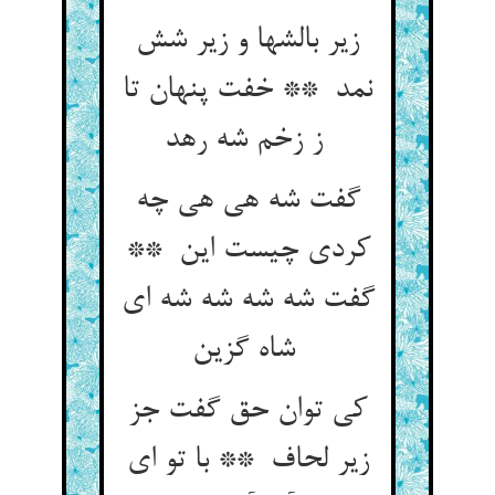
زیر بالشها و زیر شش
نمد ** خفت پنهان تا
ز زخم شه رهد
گفت شه هی هی چه
کردی چیست این **
گفت شه شه شه شه ای
شاه گزین
کی توان حق گفت جز
زیر لحاف ** با تو ای