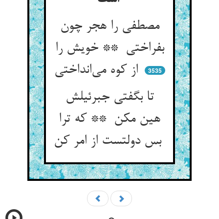
مصطفی را هجر چون
بفراختی ** خویش را
از کوه می‌انداختی
3535
تا بگفتی جبرئیلش
هین مکن ** که ترا
بس دولتست از امر کن