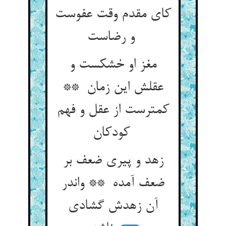
کای مقدم وقت عفوست
و رضاست
مغز او خشکست و
عقلش این زمان **
کمترست از عقل و فهم
کودکان
زهد و پیری ضعف بر
ضعف آمده ** واندر
آن زهدش گشادی