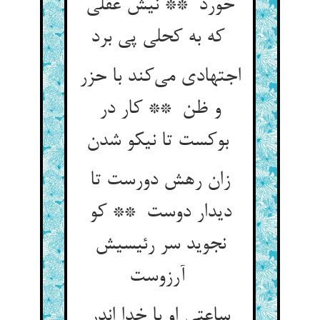
خورد ** نیش عقلی
که به کحلی پی برد
اجتهادی می‌کند با حزر
و ظن ** کار در
بوکست تا نیکو شدن
زان رهش دورست تا
دیدار دوست ** کو
نجوید سر رئیسیش
آرزوست
ساعتی او با خدا اندر