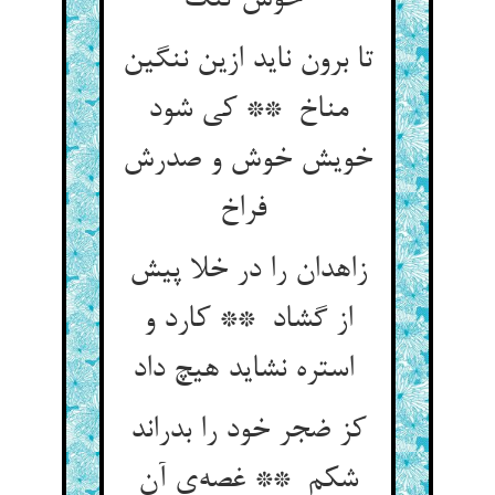
خوش تنگ
تا برون ناید ازین ننگین
مناخ ** کی شود
خویش خوش و صدرش
فراخ
زاهدان را در خلا پیش
از گشاد ** کارد و
استره نشاید هیچ داد
کز ضجر خود را بدراند
شکم ** غصه‌ی آن