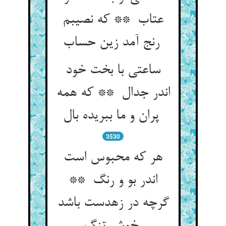
عتاب ** که نصیبم
رنج آمد زین حساب
ساعتی با بخت خود
اندر جدال ** که همه
پران و ما ببریده بال
3530
هر که محبوس است
اندر بو و رنگ **
گرچه در زهدست باشد