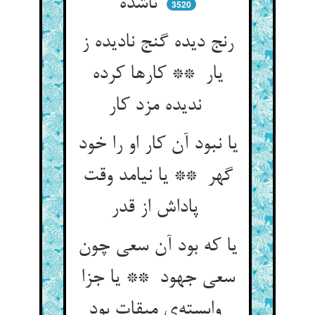
ناشده
3520
رنج دیده گنج نادیده ز
یار ** کارها کرده
ندیده مزد کار
یا نبود آن کار او را خود
گهر ** یا نیامد وقت
پاداش از قدر
یا که بود آن سعی چون
سعی جهود ** یا جزا
وابسته‌ی میقات بود