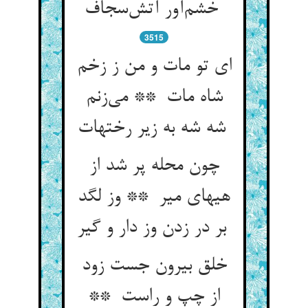
خشم‌آور آتش‌سجاف
3515
ای تو مات و من ز زخم
شاه مات ** می‌زنم
شه شه به زیر رختهات
چون محله پر شد از
هیهای میر ** وز لگد
بر در زدن وز دار و گیر
خلق بیرون جست زود
از چپ و راست **