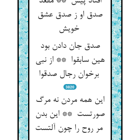
افتاد پیش ** مقعد
صدق او ز صدق عشق
خویش
صدق جان دادن بود
هین سابقوا ** از نبی
برخوان رجال صدقوا
3820
این همه مردن نه مرگ
صورتست ** این بدن
مر روح را چون آلتست