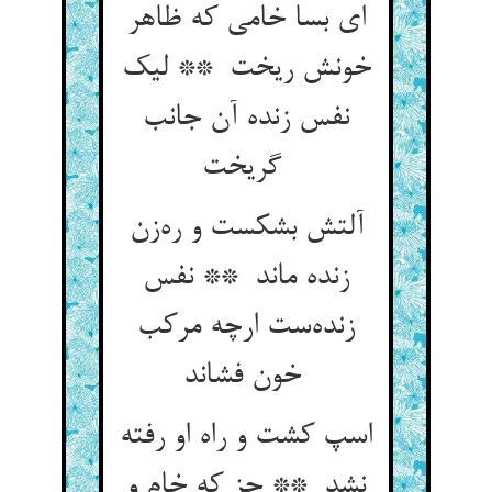
ای بسا خامی که ظاهر
خونش ریخت ** لیک
نفس زنده آن جانب
گریخت
آلتش بشکست و ره‌زن
زنده ماند ** نفس
زنده‌ست ارچه مرکب
خون فشاند
اسپ کشت و راه او رفته
نشد ** جز که خام و