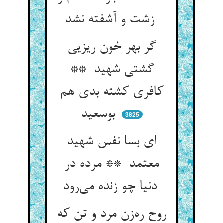
زشت و آشفته نشد
گر بهر خون ریزیی
گشتی شهید **
کافری کشته بدی هم
بوسعید
3825
ای بسا نفس شهید
معتمد ** مرده در
دنیا چو زنده می‌رود
روح ره‌زن مرد و تن که