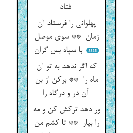
فتاد
پهلوانی را فرستاد آن
زمان ** سوی موصل
با سپاه بس گران
3835
که اگر ندهد به تو آن
ماه را ** برکن از بن
آن در و درگاه را
ور دهد ترکش کن و مه
را بیار ** تا کشم من