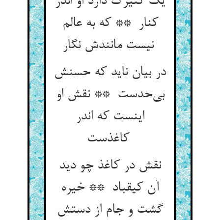
یک کنیزک دارد او اندر
کنار ** که به عالم
نیست مانندش نگار
در بیان ناید که حسنش
بی‌حدست ** نقش او
اینست که اندر
کاغذست
نقش در کاغذ چو دید
آن کیقباد ** خیره
گشت و جام از دستش