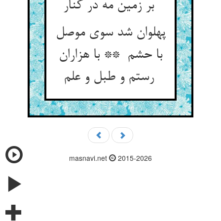
بر زمین مه در کنار
پهلوان شد سوی موصل
با حشم ** با هزاران
رستم و طبل و علم
masnavi.net
2015-2026