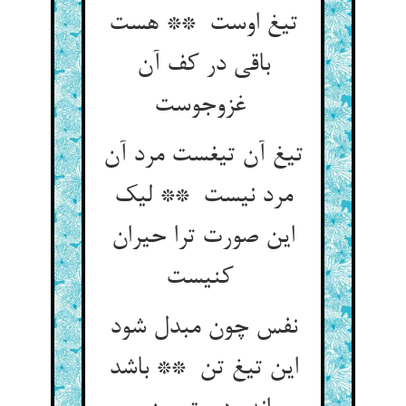
تیغ اوست ** هست
باقی در کف آن
غزوجوست
تیغ آن تیغست مرد آن
مرد نیست ** لیک
این صورت ترا حیران
کنیست
نفس چون مبدل شود
این تیغ تن ** باشد