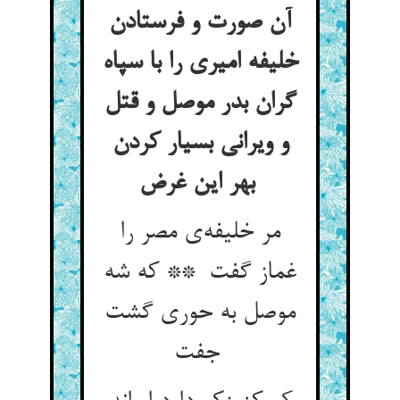
آن صورت و فرستادن
خلیفه امیری را با سپاه
گران بدر موصل و قتل
و ویرانی بسیار کردن
بهر این غرض
مر خلیفه‌ی مصر را
غماز گفت ** که شه
موصل به حوری گشت
جفت