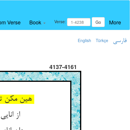
om Verse
Book
More
Verse:
Go
فارسی
Türkçe
English
4137-4161
هین مکن تعجیل اول نیست شو ** چون غروب آری بر آ از شرق ضو
از انایی ازل دل دنگ شد ** این انایی سرد گشت و ننگ شد