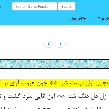
le
Search
Lines/Pg
Rand