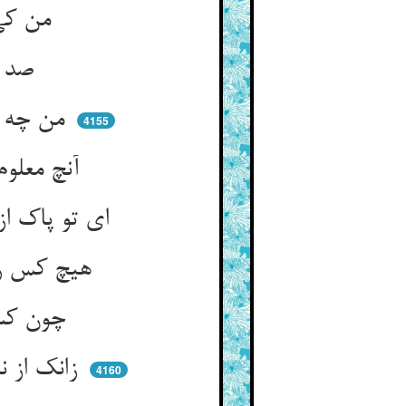
من کی آرم رحم خلم آلود را ** ره نمایم حلم علم‌اندود را
صد هزاران صفع را ارزانیم ** گر زبون صفعها گردانیم
من چه گویم پیشت اعلامت کنم ** یا که وا یادت دهم شرط کرم
4155
آنچ معلوم تو نبود چیست آن ** وآنچ یادت نیست کو اندر جهان
ای تو پاک از جهل و علمت پاک از آن ** که فراموشی کند بر وی نهان
هیچ کس را تو کسی انگاشتی ** هم‌چو خورشیدش به نور افراشتی
چون کسم کردی اگر لابه کنم ** مستمع شو لابه‌ام را از کرم
زانک از نقشم چو بیرون برده‌ای ** آن شفاعت هم تو خود را کرده‌ای
4160