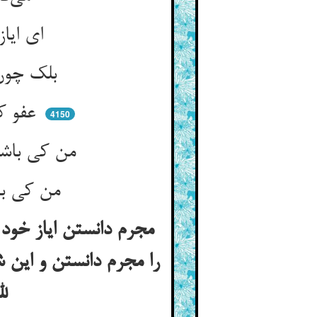
ای ایاز گشته فانی ز اقتراب ** هم‌چو اختر در شعاع آفتاب
بلک چون نطفه مبدل تو به تن ** نه از حلول و اتحادی مفتتن
عفو کن ای عفو در صندوق تو ** سابق لطفی همه مسبوق تو
4150
من کی باشم که بگویم عفو کن ** ای تو سلطان و خلاصه‌ی امر کن
من کی باشم که بوم من با منت ** ای گرفته جمله منها دامنت
مجرم دانستن ایاز خود
را مجرم دانستن و این 
لله و قال الله تعالی انما یخشی الله من عباده العلما