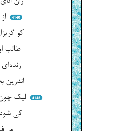
زان انای بی‌انا خوش گشت جان ** شد جهان او از انایی جهان
از انا چون رست اکنون شد انا ** آفرینها بر انای بی عنا
4140
کو گریزان و انایی در پیش ** می‌دود چون دید وی را بی ویش
طالب اویی نگردد طالبت ** چون بمردی طالبت شد مطلبت
زنده‌ای کی مرده‌شو شوید ترا ** طالبی کی مطلبت جوید ترا
اندرین بحث ار خرده ره‌بین بدی ** فخر رازی رازدان دین بدی
لیک چون من لمن یذق لم یدر بود ** عقل و تخییلات او حیرت فزود
4145
کی شود کشف از تفکر این انا ** آن انا مکشوف شد بعد از فنا
می‌فتد این عقلها در افتقاد ** در مغا کی حلول و اتحاد