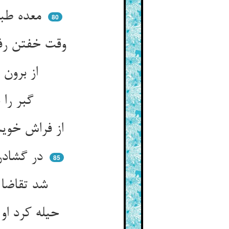
معده طبلی‌خوار هم‌چون طبل کرد ** قسم هژده آدمی تنها بخورد
80
وقت خفتن رفت و در حجره نشست ** پس کنیزک از غضب در را ببست
از برون زنجیر در را در فکند ** که ازو بد خشمگین و دردمند
گبر را در نیم‌شب یا صبحدم ** چون تقاضا آمد و درد شکم
از فراش خویش سوی در شتافت ** دست بر در چون نهاد او بسته یافت
در گشادن حیله کرد آن حیله‌ساز ** نوع نوع و خود نشد آن بند باز
85
شد تقاضا بر تقاضا خانه تنگ ** ماند او حیران و بی‌درمان و دنگ
حیله کرد او و به خواب اندر خزید ** خویشتن در خواب در ویرانه دید