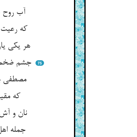
آب روح شاه اگر شیرین بود ** جمله جوها پر ز آب خوش شود
که رعیت دین شه دارند و بس ** این چنین فرمود سلطان عبس
هر یکی یاری یکی مهمان گزید ** در میان یک زفت بود و بی‌ندید
جشم ضخمی داشت کس او را نبرد ** ماند در مسجد چو اندر جام درد
75
مصطفی بردش چو وا ماند از همه ** هفت بز بد شیرده اندر رمه
که مقیم خانه بودندی بزان ** بهر دوشیدن برای وقت خوان
نان و آش و شیر آن هر هفت بز ** خورد آن بوقحط عوج ابن غز
جمله اهل بیت خشم‌آلو شدند ** که همه در شیر بز طامع بدند