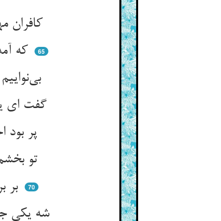
کافران مهمان پیغامبر شدند ** وقت شام ایشان به مسجد آمدند
که آمدیم ای شاه ما اینجا قنق ** ای تو مهمان‌دار سکان افق
65
بی‌نواییم و رسیده ما ز دور ** هین بیفشان بر سر ما فضل و نور
گفت ای یاران من قسمت کنید ** که شما پر از من و خوی منید
پر بود اجسام هر لشکر ز شاه ** زان زنندی تیغ بر اعدای جاه
تو بخشم شه زنی آن تیغ را ** ورنه بر اخوان چه خشم آید ترا
بر برادر بی‌گناهی می‌زنی ** عکس خشم شاه گرز ده‌منی
70
شه یکی جانست و لشکر پر ازو ** روح چون آبست واین اجسام جو