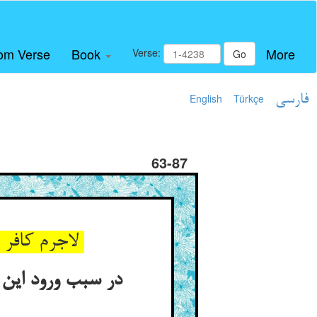
om Verse
Book
More
Verse:
Go
فارسی
Türkçe
English
63-87
لاجرم کافر خورد در هفت بطن ** دین و دل باریک و لاغر زفت بطن
در سبب ورود این 