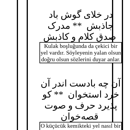
در خلای گوش باد
جاذبش ** مدرک
صدق کلام و کاذبش
Kulak boşluğunda da çekici bir
yel vardır. Söyleyenin yalan olsun
doğru olsun sözlerini duyar anlar.
آن چه بادست اندر آن
خرد استخوان ** کو
پذیرد حرف و صوت
قصه‌خوان
O küçücük kemikteki yel nasıl bir