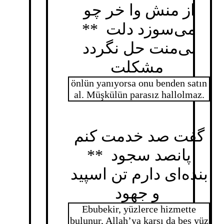
از منش وا خر چو
می‌سوزد دلت **
بی‌منت حل نگردد
مشکلت
önlün yanıyorsa onu benden satın
al. Müşkülün parasız hallolmaz.
گفت صد خدمت کنم
پانصد سجود **
بنده‌ای دارم تن اسپید
و جهود
Ebubekir, yüzlerce hizmette
bulunur, Allah’ya karşı da beş yüz