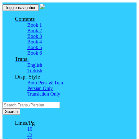
Toggle navigation
Contents
Book 1
Book 2
Book 3
Book 4
Book 5
Book 6
Trans.
English
Turkish
Disp. Style
Both Pers. & Tran
Persian Only
Translation Only
Search
Lines/Pg
10
25