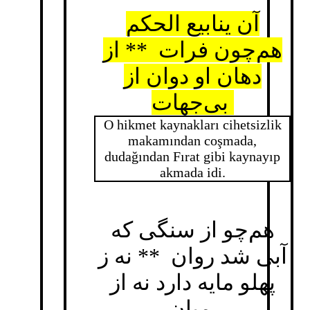
آن ینابیع الحکم
هم‌چون فرات ** از
دهان او دوان از
بی‌جهات
O hikmet kaynakları cihetsizlik
makamından coşmada,
dudağından Fırat gibi kaynayıp
akmada idi.
هم‌چو از سنگی که
آبی شد روان ** نه ز
پهلو مایه دارد نه از
میان