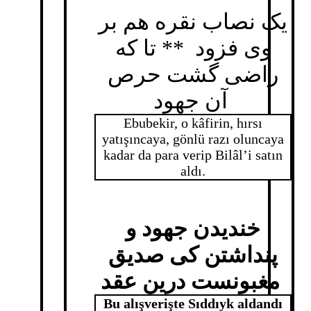
یک نصاب نقره هم بر
وی فزود ** تا که
راضی گشت حرص
آن جهود
Ebubekir, o kâfirin, hırsı
yatışıncaya, gönlü razı oluncaya
kadar da para verip Bilâl’i satın
aldı.
خندیدن جهود و
پنداشتن کی صدیق
مغبونست درین عقد
Bu alışverişte Sıddıyk aldandı