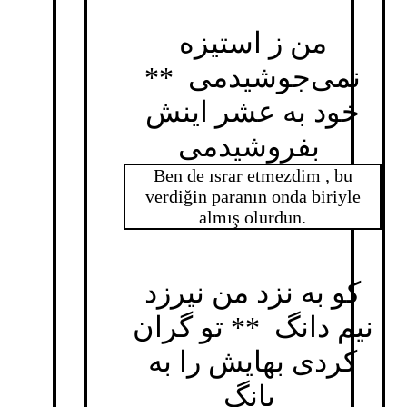
من ز استیزه
نمی‌جوشیدمی **
خود به عشر اینش
بفروشیدمی
Ben de ısrar etmezdim , bu
verdiğin paranın onda biriyle
almış olurdun.
کو به نزد من نیرزد
نیم دانگ ** تو گران
کردی بهایش را به
بانگ