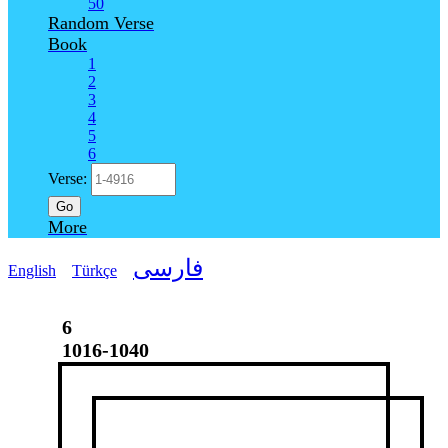
50
Random Verse
Book
1
2
3
4
5
6
Verse:
Go
More
فارسی
English
Türkçe
6
1016-1040