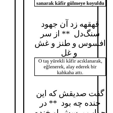
sanarak kâfir gülmeye koyuldu
قهقهه زد آن جهود
سنگ‌دل ** از سر
افسوس و طنز و غش
و غل
O taş yürekli kâfir acıklanarak,
eğlenerek, alay ederek bir
kahkaha attı.
گفت صدیقش که این
خنده چه بود ** در
جواب پرسش او خنده