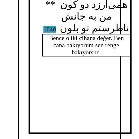
همی‌ارزد دو کون **
من به جانش
ناظرستم تو بلون
1040
Bence o iki cihana değer. Ben
cana bakıyorum sen renge
bakıyorsun.