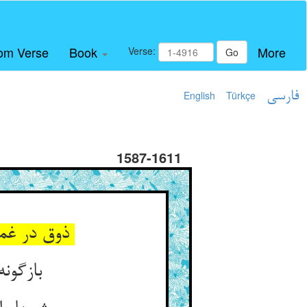
om Verse
Book
More
Verse:
Go
فارسی
Türkçe
English
1587-1611
ذوق در غمهاست پی گم کرده‌اند ** آب حیوان را به ظلمت برده‌اند
بازگونه نعل در ره تا رباط ** چشمها را چار کن در احتیاط