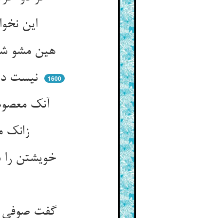
این نخواندی کالکلام ای مستهام ** فی شجون حره جر الکلام
هین مشو شارع در آن حرف رشد ** که سخن زو مر سخن را می‌کشد
نیست در ضبطت چو بگشادی دهان ** از پی صافی شود تیره روان
1600
آنک معصوم ره وحی خداست ** چون همه صافست بگشاید رواست
زانک ما ینطق رسول بالهوی ** کی هوا زاید ز معصوم خدا
خویشتن را ساز منطیقی ز حال ** تا نگردی هم‌چو من سخره‌ی مقال
گفت صوفی چون ز یک کانست زر ** این چرا نفعست و آن دیگر ضرر