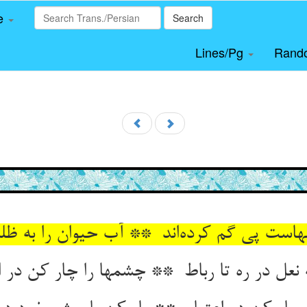
le
Search
Lines/Pg
Rand