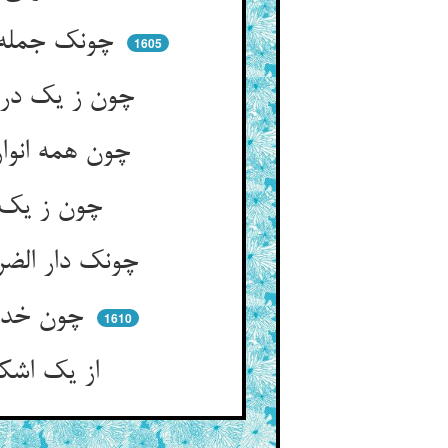
چونک جمله از یکی دست آمدست ** این چرا هوشیار و آن مست آمدست
1605
چون ز یک دریاست این جوها روان ** این چرا نوش است و آن زهر دهان
چون همه انوار از شمس بقاست ** صبح صادق صبح کاذب از چه خاست
چون ز یک سرمه‌ست ناظر را کحل ** از چه آمد راست‌بینی و حول
چونک دار الضرب را سلطان خداست ** نقد را چون ضرب خوب و نارواست
چون خدا فرمود ره را راه من ** این خفیر از چیست و آن یک راه‌زن
1610
از یک اشکم چون رسد حر و سفیه ** چون یقین شد الولد سر ابیه