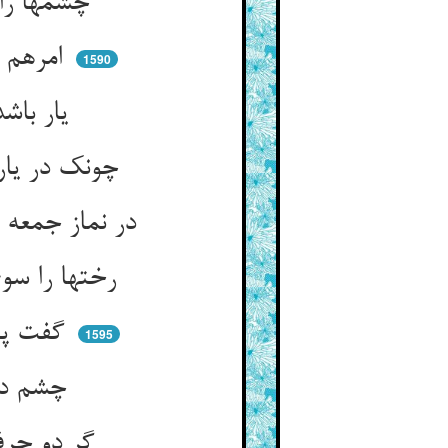
چشمها را چار کن در اعتبار ** یار کن با چشم خود دو چشم یار
امرهم شوری بخوان اندر صحف ** یار را باش و مگوش از ناز اف
1590
یار باشد راه را پشت و پناه ** چونک نیکو بنگری یارست راه
چونک در یاران رسی خامش نشین ** اندر آن حلقه مکن خود را نگین
در نماز جمعه بنگر خوش به هوش ** جمله جمعند و یک‌اندیشه و خموش
رختها را سوی خاموشی کشان ** چون نشان جویی مکن خود را نشان
گفت پیغامبر که در بحر هموم ** در دلالت دان تو یاران را نجوم
1595
چشم در استارگان نه ره بجو ** نطق تشویش نظر باشد مگو
گر دو حرف صدق گویی ای فلان ** گفت تیره در تبع گردد روان