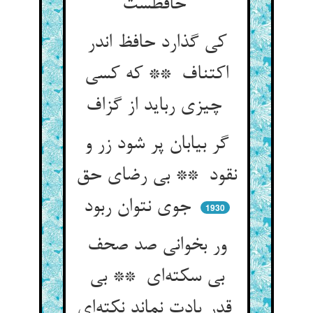
حافظست
کی گذارد حافظ اندر
اکتناف ** که کسی
چیزی رباید از گزاف
گر بیابان پر شود زر و
نقود ** بی رضای حق
جوی نتوان ربود
1930
ور بخوانی صد صحف
بی سکته‌ای ** بی
قدر یادت نماند نکته‌ای