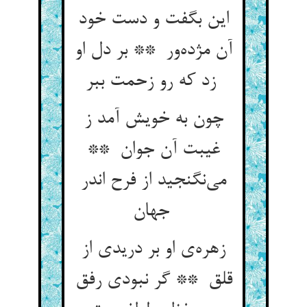
این بگفت و دست خود
آن مژده‌ور ** بر دل او
زد که رو زحمت ببر
چون به خویش آمد ز
غیبت آن جوان **
می‌نگنجید از فرح اندر
جهان
زهره‌ی او بر دریدی از
قلق ** گر نبودی رفق