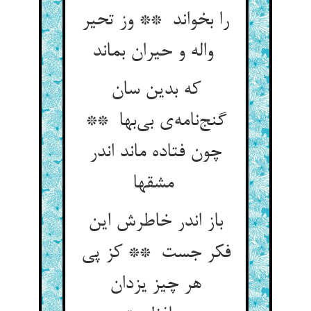
را بخواند ** وز تحیر
واله و حیران بماند
که بدین سان
گنج‌نامه‌ی بی‌بها **
چون فتاده ماند اندر
مشقها
باز اندر خاطرش این
فکر جست ** کز پی
هر چیز یزدان