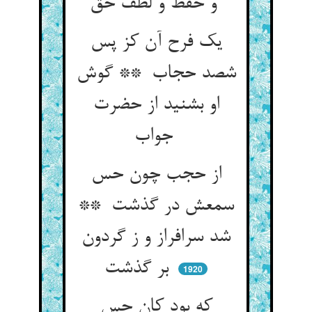
و حفظ و لطف حق
یک فرح آن کز پس
شصد حجاب ** گوش
او بشنید از حضرت
جواب
از حجب چون حس
سمعش در گذشت **
شد سرافراز و ز گردون
بر گذشت
1920
که بود کان حس