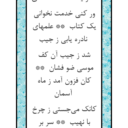
ور کنی خدمت نخوانی
یک کتاب ** علمهای
نادره یابی ز جیب
شد ز جیب آن کف
موسی ضو فشان **
کان فزون آمد ز ماه
آسمان
کانک می‌جستی ز چرخ
با نهیب ** سر بر