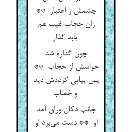
چشمش ز اعتبار **
زان حجاب غیب هم
یابد گذار
چون گذاره شد
حواسش از حجاب **
پس پیاپی گرددش دید
و خطاب
جانب دکان وراق آمد
او ** دست می‌برد او