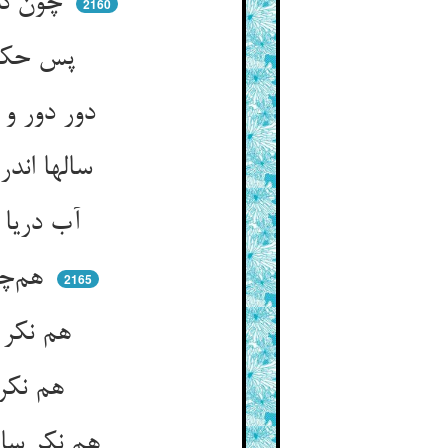
چون درازی جنگ آمد ناخوشش ** فیصل آن هر دو آمد آتشش
2160
پس حکم کرد آتشی را و نکر ** تا شود حل مشکل آن دو نفر
دور دور و قرن قرن این دو فریق ** تا به فرعون و به موسی شفیق
سالها اندر میانشان حرب بود ** چون ز حد رفت و ملولی می‌فزود
آب دریا را حکم سازید حق ** تا که ماند کی برد زین دو سبق
هم‌چنان تا دور و طور مصطفی ** با ابوجهل آن سپهدار جفا
2165
هم نکر سازید از بهر ثمود ** صیحه‌ای که جانشان را در ربود
هم نکر سازید بهر قوم عاد ** زود خیزی تیزرو یعنی که باد
هم نکر سازید بر قارون ز کین ** در حلیمی این زمین پوشید کین