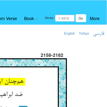
om Verse
Book
More
Verse:
Go
فارسی
Türkçe
English
2158-2182
هم‌چنان این دو علم از عدل و جور ** تا به نمرود آمد اندر دور دور
ضد ابراهیم گشت و خصم او ** وآن دو لشکر کین‌گزار و جنگ‌جو