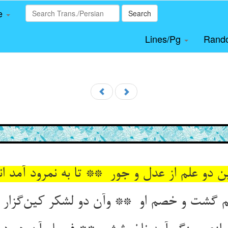
le
Search
Lines/Pg
Rand