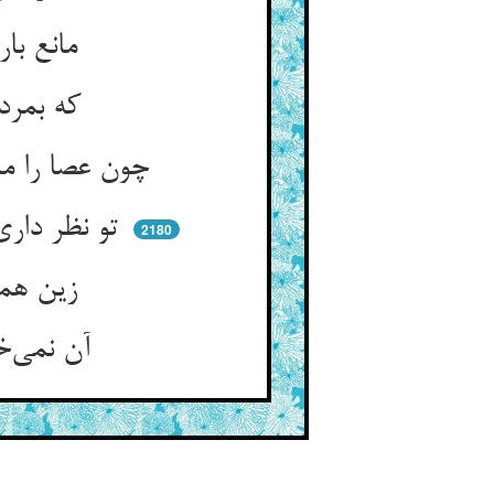
مانع باران مباش و آفتاب ** تا بدان مرسل شدند امت شتاب
که بمردیم اغلب ای مهتر امان ** باقیش از دفتر تفسیر خوان
چون عصا را مار کرد آن چست‌دست ** گر ترا عقلیست آن نکته بس است
تو نظر داری ولیک امعانش نیست ** چشمه‌ی افسرده است و کرده ایست
2180
زین همی گوید نگارنده‌ی فکر ** که بکن ای بنده امعان نظر
آن نمی‌خواهد که آهن کوب سرد ** لیک ای پولاد بر داود گرد