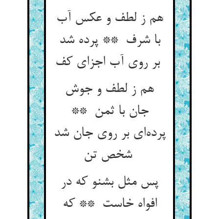
هم ز لطف و عکس آب
با شرف ** پرده شد
بر روی آب اجزای کف
هم ز لطف و جوش
جان با ثمن **
پرده‌ای بر روی جان شد
شخص تن
پس مثل بشنو که در
افواه خاست ** که