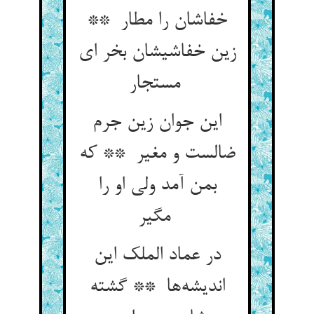
خفاشان را مطار **
زین خفاشیشان بخر ای
مستجار
این جوان زین جرم
ضالست و مغیر ** که
بمن آمد ولی او را
مگیر
در عماد الملک این
اندیشه‌ها ** گشته