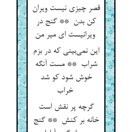
قصر چیزی نیست ویران
کن بدن ** گنج در
ویرانیست ای میر من
این نمی‌بینی که در بزم
شراب ** مست آنگه
خوش شود کو شد
خراب
گرچه پر نقش است
خانه بر کنش ** گنج