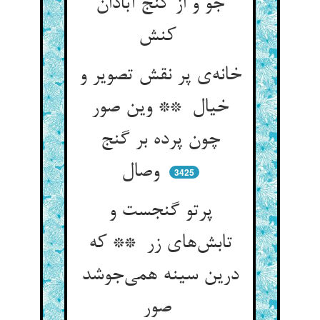
جو و از گنج آبادان
کنش
خانه‌ی پر نقش تصویر و
خیال ** وین صور
چون پرده بر گنج
وصال
3425
پرتو گنجست و
تابش‌های زر ** که
درین سینه همی‌جوشد
صور