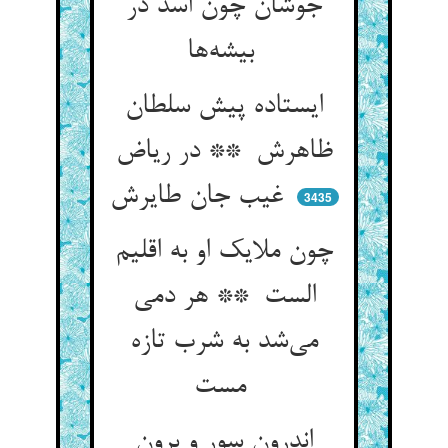
جوشان چون اسد در
بیشه‌ها
ایستاده پیش سلطان
ظاهرش ** در ریاض
غیب جان طایرش
3435
چون ملایک او به اقلیم
الست ** هر دمی
می‌شد به شرب تازه
مست
اندرون سور و برون