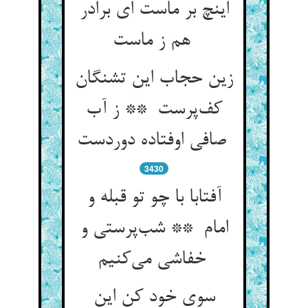
اینچ بر ماست ای برادر
هم ز ماست
زین حجاب این تشنگان
کف‌پرست ** ز آب
صافی اوفتاده دوردست
3430
آفتابا با چو تو قبله و
امام ** شب‌پرستی و
خفاشی می‌کنیم
سوی خود کن این