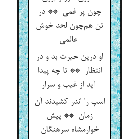
چون پر غمی ** در
تن هم‌چون لحد خوش
عالمی
او درین حیرت بد و در
انتظار ** تا چه پیدا
آید از غیب و سرار
اسپ را اندر کشیدند آن
زمان ** پیش
خوارمشاه سرهنگان