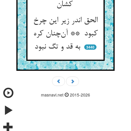
کشان
الحق اندر زیر این چرخ
کبود ** آن‌چنان کره
به قد و تگ نبود
3440
masnavi.net
2015-2026