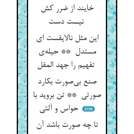
خایند از ضرر کش
نیست دست
این مثل نالایقست ای
مستدل ** حیله‌ی
تفهیم را جهد المقل
صنع بی‌صورت بکارد
صورتی ** تن بروید با
حواس و آلتی
3720
تا چه صورت باشد آن