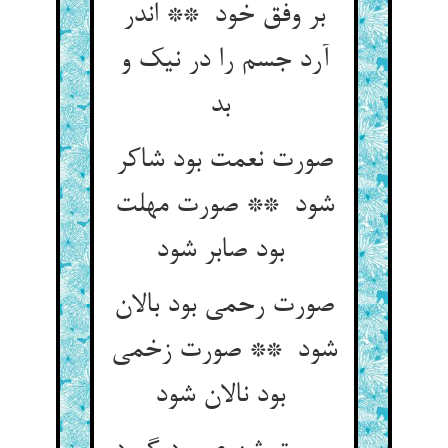
بر وفق خود ** اندر
آرد جسم را در نیک و
بد
صورت نعمت بود شاکر
شود ** صورت مهلت
بود صابر شود
صورت رحمی بود بالان
شود ** صورت زخمی
بود نالان شود