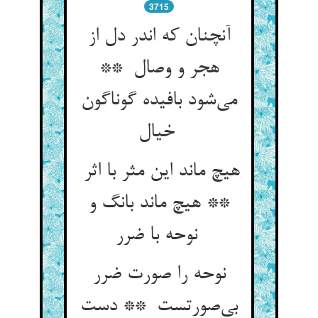
3715
آنچنان که اندر دل از
هجر و وصال **
می‌شود بافیده گوناگون
خیال
هیچ ماند این مثر با اثر
** هیچ ماند بانگ و
نوحه با ضرر
نوحه را صورت ضرر
بی‌صورتست ** دست