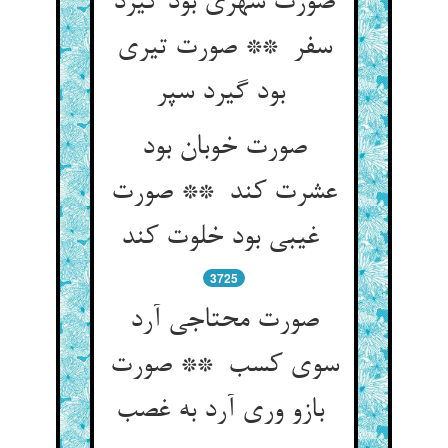
صورت شهری بود گیرد
سفر ** صورت تیری
بود گیرد سپر
صورت خوبان بود
عشرت کند ** صورت
غیبی بود خلوت کند
3725
صورت محتاجی آرد
سوی کسب ** صورت
بازو وری آرد به غصب