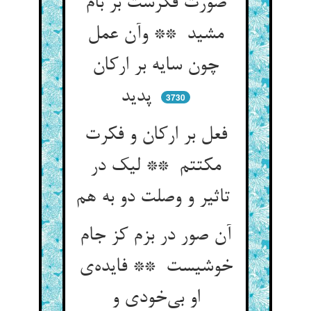
صورت فکرست بر بام
مشید ** وآن عمل
چون سایه بر ارکان
پدید
3730
فعل بر ارکان و فکرت
مکتتم ** لیک در
تاثیر و وصلت دو به هم
آن صور در بزم کز جام
خوشیست ** فایده‌ی
او بی‌خودی و