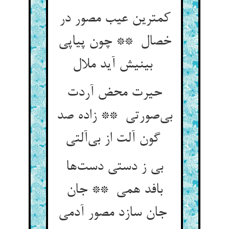
کمترین عیب مصور در
خصال ** چون پیاپی
بینیش آید ملال
حیرت محض آردت
بی‌صورتی ** زاده صد
گون آلت از بی‌آلتی
بی ز دستی دست‌ها
بافد همی ** جان
جان سازد مصور آدمی