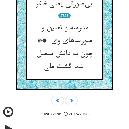
بی‌صورتی یعنی ظفر
3735
مدرسه و تعلیق و
صورت‌های وی **
چون به دانش متصل
شد گشت طی
masnavi.net
2015-2026