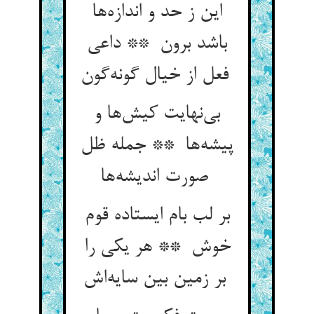
این ز حد و اندازه‌ها
باشد برون ** داعی
فعل از خیال گونه‌گون
بی‌نهایت کیش‌ها و
پیشه‌ها ** جمله ظل
صورت اندیشه‌ها
بر لب بام ایستاده قوم
خوش ** هر یکی را
بر زمین بین سایه‌اش