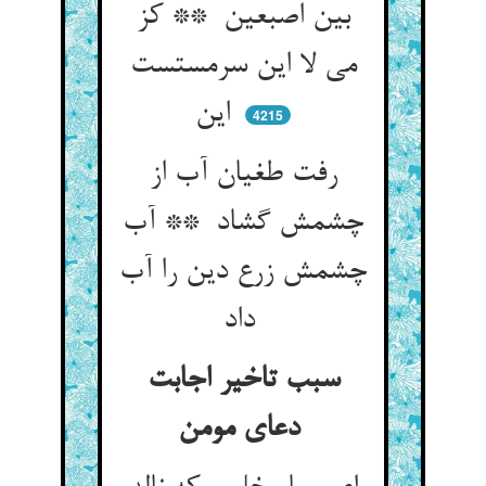
بین اصبعین ** کز
می لا این سرمستست
این
4215
رفت طغیان آب از
چشمش گشاد ** آب
چشمش زرع دین را آب
داد
سبب تاخیر اجابت
دعای مومن