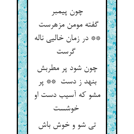
چون پیمبر
گفته مومن مزهرست
** در زمان خالیی ناله
گرست
چون شود پر مطربش
بنهد ز دست ** پر
مشو که آسیب دست او
خوشست
تی شو و خوش باش