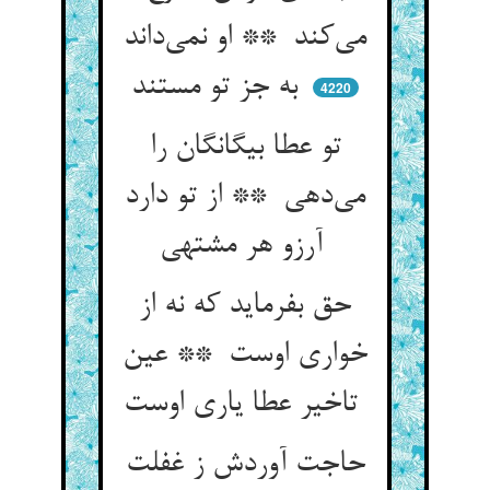
می‌کند ** او نمی‌داند
به جز تو مستند
4220
تو عطا بیگانگان را
می‌دهی ** از تو دارد
آرزو هر مشتهی
حق بفرماید که نه از
خواری اوست ** عین
تاخیر عطا یاری اوست
حاجت آوردش ز غفلت