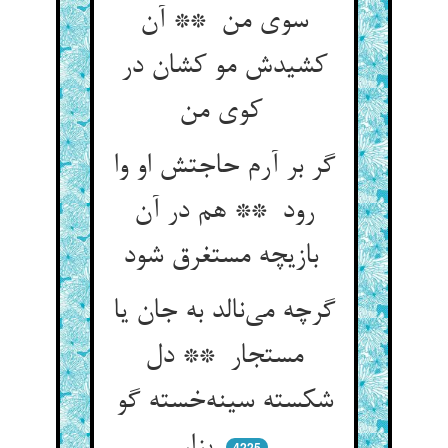
سوی من ** آن
کشیدش مو کشان در
کوی من
گر بر آرم حاجتش او وا
رود ** هم در آن
بازیچه مستغرق شود
گرچه می‌نالد به جان یا
مستجار ** دل
شکسته سینه‌خسته گو
بزار
4225