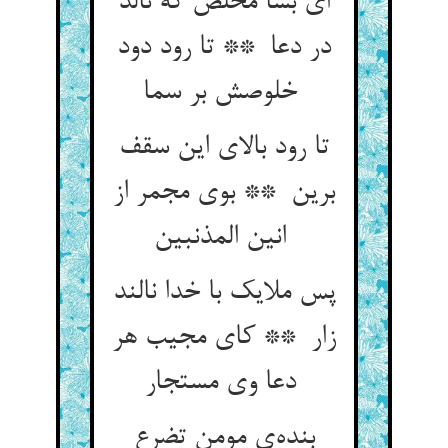
ای بسا مخلص که نالد
در دعا ** تا رود دود
خلوصش بر سما
تا رود بالای این سقف
برین ** بوی مجمر از
انین المذنبین
پس ملایک با خدا نالند
زار ** کای مجیب هر
دعا وی مستجار
بنده‌ی مومن تضرع