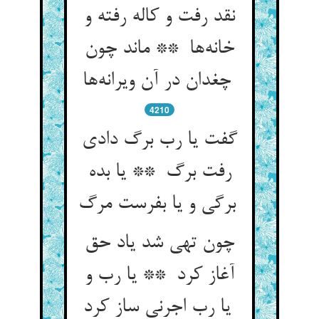
نقد رفت و کاله رفته و
خانه‌ها ** ماند چون
چغدان در آن ویرانه‌ها
4210
گفت یا رب برگ دادی
رفت برگ ** یا بده
برگی و یا بفرست مرگ
چون تهی شد یاد حق
آغاز کرد ** یا رب و
یا رب اجرنی ساز کرد