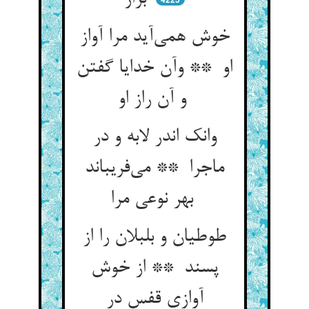
خوش همی‌آید مرا آواز
او ** وآن خدایا گفتن
و آن راز او
وانک اندر لابه و در
ماجرا ** می‌فریباند
بهر نوعی مرا
طوطیان و بلبلان را از
پسند ** از خوش
آوازی قفس در