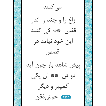
می‌کنند
زاغ را و چغد را اندر
قفس ** کی کنند
این خود نیامد در
قصص
پیش شاهد باز چون آید
دو تن ** آن یکی
کمپیر و دیگر
خوش‌ذقن
4230