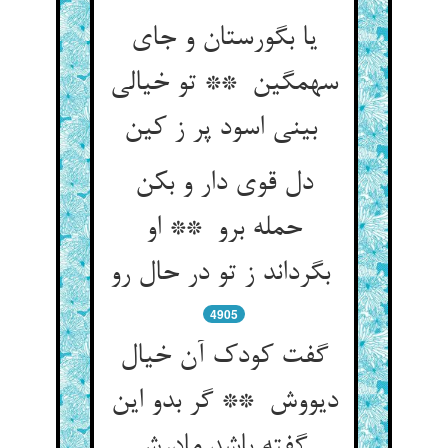
یا بگورستان و جای
سهمگین ** تو خیالی
بینی اسود پر ز کین
دل قوی دار و بکن
حمله برو ** او
بگرداند ز تو در حال رو
4905
گفت کودک آن خیال
دیووش ** گر بدو این
گفته باشد مادرش