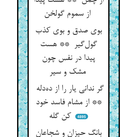
از چمن ** هست پیدا
از سموم گولخن
بوی صدق و بوی کذب
گول‌گیر ** هست
پیدا در نفس چون
مشک و سیر
گر ندانی یار را از ده‌دله
** از مشام فاسد خود
کن گله
4895
بانگ حیزان و شجاعان