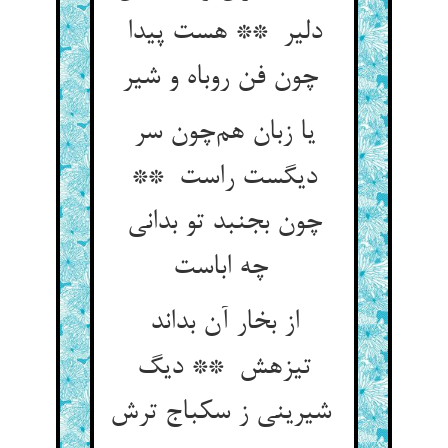
دلیر ** هست پیدا
چون فن روباه و شیر
یا زبان هم‌چون سر
دیگست راست **
چون بجنبد تو بدانی
چه اباست
از بخار آن بداند
تیزهش ** دیگ
شیرینی ز سکباج ترش