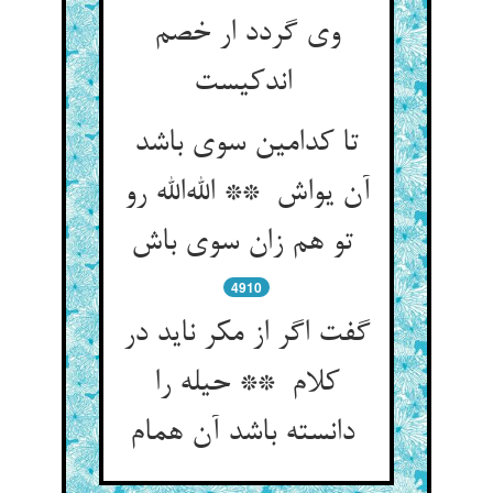
وی گردد ار خصم
اندکیست
تا کدامین سوی باشد
آن یواش ** الله‌الله رو
تو هم زان سوی باش
4910
گفت اگر از مکر ناید در
کلام ** حیله را
دانسته باشد آن همام