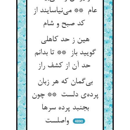
عام ** می‌نیاسایند از
کد صبح و شام
هین ز حد کاهلی
گویید باز ** تا بدانم
حد آن از کشف راز
بی‌گمان که هر زبان
پرده‌ی دلست ** چون
بجنبد پرده سرها
واصلست
4890