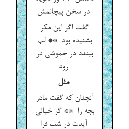
در سخن پیچانمش
گفت اگر این مکر
بشنیده بود ** لب
ببندد در خموشی در
رود
مثل
آنچنان که گفت مادر
بچه را ** گر خیالی
آیدت در شب فرا