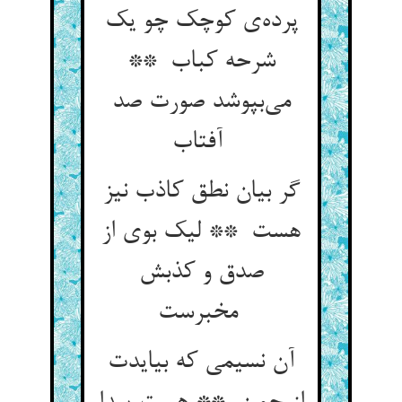
پرده‌ی کوچک چو یک
شرحه کباب **
می‌بپوشد صورت صد
آفتاب
گر بیان نطق کاذب نیز
هست ** لیک بوی از
صدق و کذبش
مخبرست
آن نسیمی که بیایدت