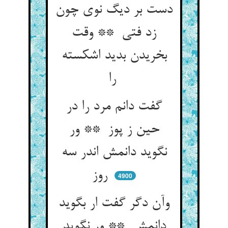
دست بر دیگ نوی چون
زد فتی ** وقت
بخریدن بدید اشکسته
را
گفت دانم مرد را در
حین ز پوز ** ور
نگوید دانمش اندر سه
روز
4900
وآن دگر گفت ار بگوید
دانمش ** ور نگوید