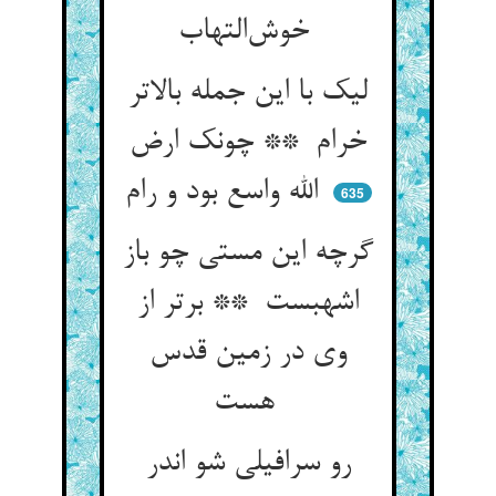
خوش‌التهاب
لیک با این جمله بالاتر
خرام ** چونک ارض
الله واسع بود و رام
635
گرچه این مستی چو باز
اشهبست ** برتر از
وی در زمین قدس
هست
رو سرافیلی شو اندر