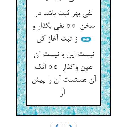
نفی بهر ثبت باشد در
سخن ** نفی بگذار و
ز ثبت آغاز کن
640
نیست این و نیست آن
هین واگذار ** آنک
آن هستست آن را پیش
آر