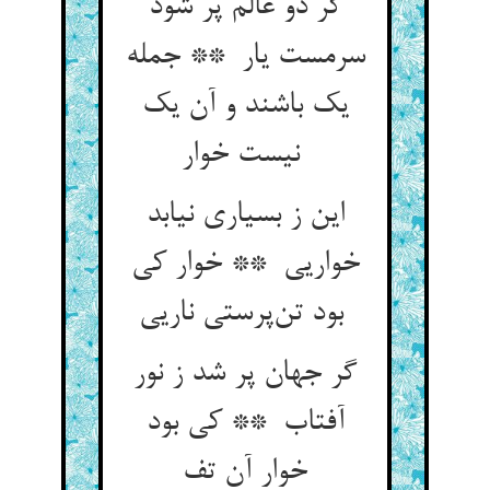
گر دو عالم پر شود
سرمست یار ** جمله
یک باشند و آن یک
نیست خوار
این ز بسیاری نیابد
خواریی ** خوار کی
بود تن‌پرستی ناریی
گر جهان پر شد ز نور
آفتاب ** کی بود
خوار آن تف