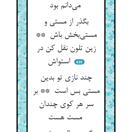
می‌دانم بود
بگذر از مستی و
مستی‌بخش باش **
زین تلون نقل کن در
استواش
630
چند نازی تو بدین
مستی بس است ** بر
سر هر کوی چندان
مست هست