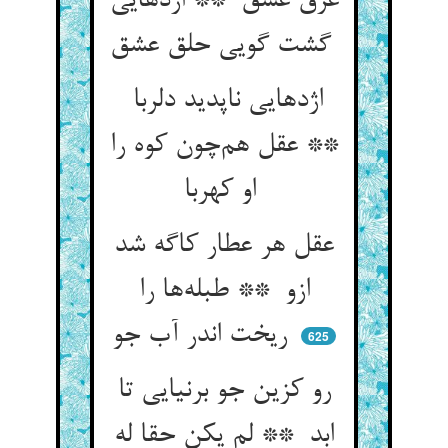
غرق عشق ** اژدهایی
گشت گویی حلق عشق
اژدهایی ناپدید دلربا
** عقل هم‌چون کوه را
او کهربا
عقل هر عطار کاگه شد
ازو ** طبله‌ها را
ریخت اندر آب جو
625
رو کزین جو برنیایی تا
ابد ** لم یکن حقا له