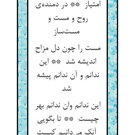
امتیاز ** در دمنده‌ی
روح و مست و
مست‌ساز
مست را چون دل مزاح
اندیشه شد ** این
ندانم و آن ندانم پیشه
شد
این ندانم وان ندانم بهر
چیست ** تا بگویی
آنک می‌دانیم کیست