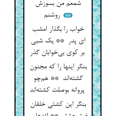
شمعم من بسوزش
روشنم
620
خواب را بگذار امشب
ای پدر ** یک شبی
بر کوی بی‌خوابان گذر
بنگر اینها را که مجنون
گشته‌اند ** هم‌چو
پروانه بوصلت کشته‌اند
بنگر این کشتی خلقان