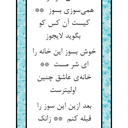
همی‌سوزی بسوز **
کیست آن کس کو
بگوید لایجوز
خوش بسوز این خانه را
ای شر مست **
خانه‌ی عاشق چنین
اولیترست
بعد ازین این سوز را
قبله کنم ** زانک