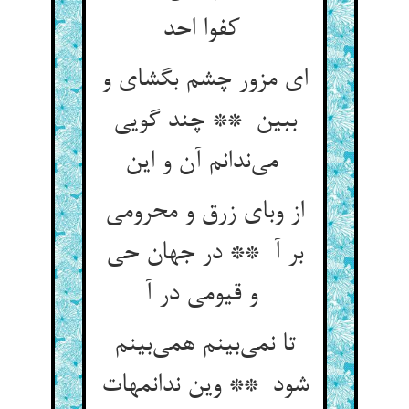
کفوا احد
ای مزور چشم بگشای و
ببین ** چند گویی
می‌ندانم آن و این
از وبای زرق و محرومی
بر آ ** در جهان حی
و قیومی در آ
تا نمی‌بینم همی‌بینم
شود ** وین ندانمهات