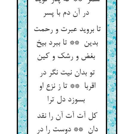
در آن دم با پسر
تا بروید عبرت و رحمت
بدین ** تا ببرد بیخ
بغض و رشک و کین
تو بدان نیت نگر در
اقربا ** تا ز نزع او
بسوزد دل ترا
کل آت آت آن را نقد
دان ** دوست را در