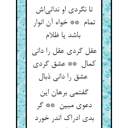
تا نگردی او ندانی‌اش
تمام ** خواه آن انوار
باشد یا ظلام
عقل گردی عقل را دانی
کمال ** عشق گردی
عشق را دانی ذبال
گفتمی برهان این
دعوی مبین ** گر
بدی ادراک اندر خورد