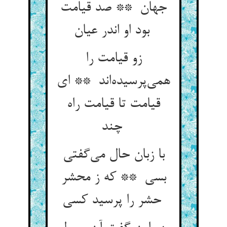
جهان ** صد قیامت
بود او اندر عیان
زو قیامت را
همی‌پرسیده‌اند ** ای
قیامت تا قیامت راه
چند
با زبان حال می‌گفتی
بسی ** که ز محشر
حشر را پرسید کسی