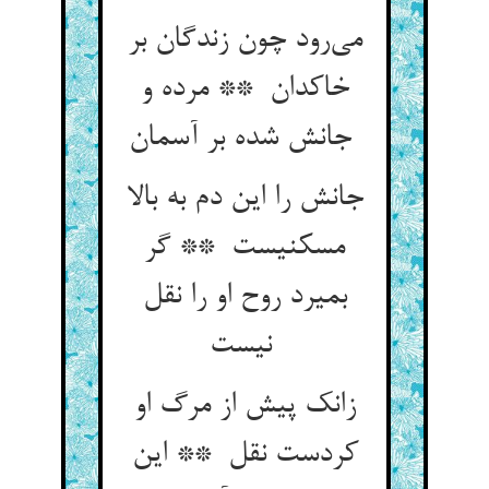
می‌رود چون زندگان بر
خاکدان ** مرده و
جانش شده بر آسمان
جانش را این دم به بالا
مسکنیست ** گر
بمیرد روح او را نقل
نیست
زانک پیش از مرگ او
کردست نقل ** این