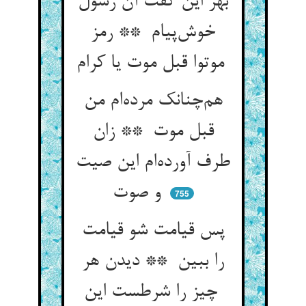
بهر این گفت آن رسول
خوش‌پیام ** رمز
موتوا قبل موت یا کرام
هم‌چنانک مرده‌ام من
قبل موت ** زان
طرف آورده‌ام این صیت
و صوت
755
پس قیامت شو قیامت
را ببین ** دیدن هر
چیز را شرطست این