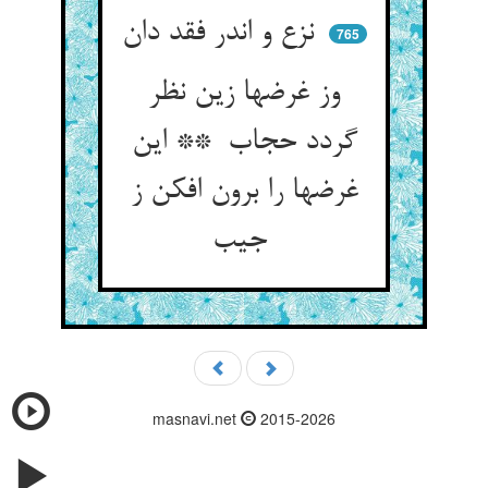
نزع و اندر فقد دان
765
وز غرضها زین نظر
گردد حجاب ** این
غرضها را برون افکن ز
جیب
masnavi.net
2015-2026