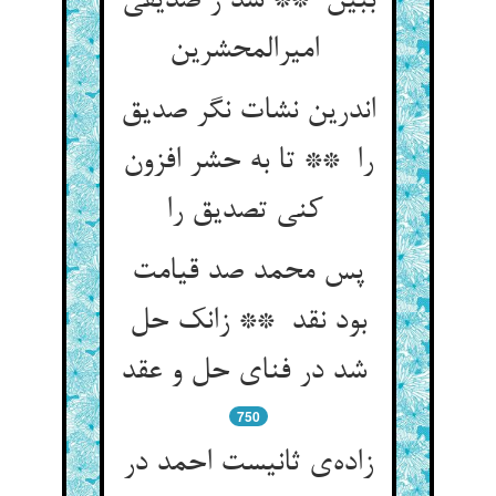
ببین ** شد ز صدیقی
امیرالمحشرین
اندرین نشات نگر صدیق
را ** تا به حشر افزون
کنی تصدیق را
پس محمد صد قیامت
بود نقد ** زانک حل
شد در فنای حل و عقد
750
زاده‌ی ثانیست احمد در