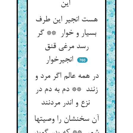
این
هست انجیر این طرف
بسیار و خوار ** گر
رسد مرغی قنق
انجیرخوار
760
در همه عالم اگر مرد و
زنند ** دم به دم در
نزع و اندر مردنند
آن سخنشان را وصیتها
شمر ** که پدر گوید