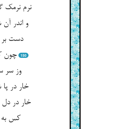
چون کس
150
کس به ز