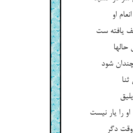
عام او
حالها
چندان شود
ثنا
وقت دگر