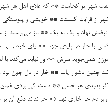
ی را خار در پایش جهد ** پای خود را بر سر
یر دم خر خاری نهد ** خر نداند دفع آن بر م