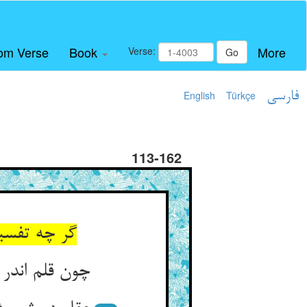
om Verse
Book
More
Verse:
Go
فارسی
Türkçe
English
113-162