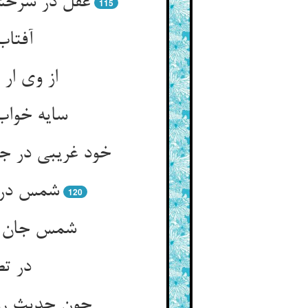
115
از وی ار
سایه خواب
شمس در خ
120
شمس جان کا
در تص
چون حدیث رو