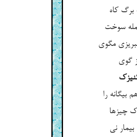
بیگانه را
ک چیزها