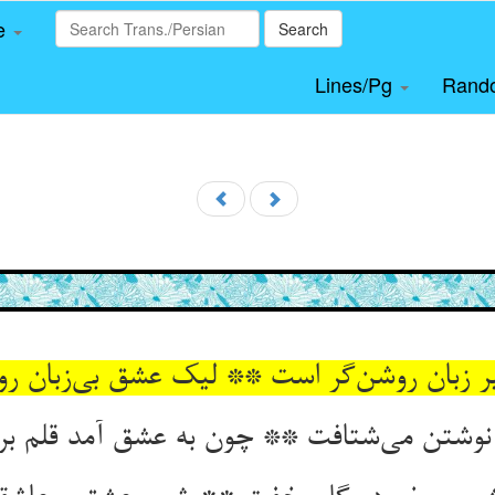
le
Search
Lines/Pg
Rand