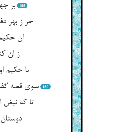
بر جه
155
خر ز بهر دف
آن حکیم 
160
دوستان ش