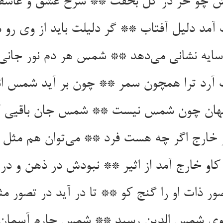
 سایه نشانی می‌‌دهد ** شمس هر دم نور جانی 
 آرد ترا همچون سمر ** چون بر آید شمس ان
ارج اگر چه هست فرد ** می‌‌توان هم مثل ا
و خارج آمد از اثیر ** نبودش در ذهن و در 
ور ذات او را گنج کو ** تا در آید در تصور مث
ی شمس الدین رسید ** شمس چارم آسمان 