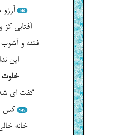
140
گفت ای شه 
کس ند
145