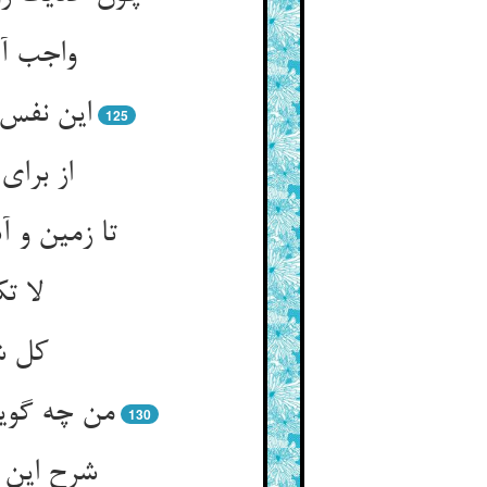
واجب آی
125
از برا
تا زمین و 
لا ت
130
شرح این 