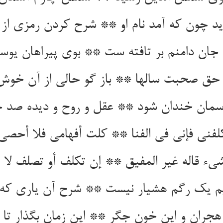
د چون که آمد نام او ** شرح کردن رمزی از ان
ی حق صحبت سالها ** باز گو حالی از آن خوش 
آسمان خندان شود ** عقل و روح و دیده صد 
کلفنی فإنی فی الفنا ** کلت أفهامی فلا أحصی 
هجران و این خون جگر ** این زمان بگذار تا 