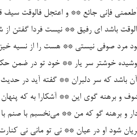
شیده خوشتر سر یار ** خود تو در ضمن حک