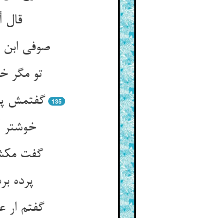
گفتمش پو
135