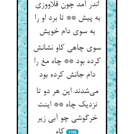
اندر آمد چون قلاووزی
به پیش ** تا برد او را
سوی چاهی کاو نشانش
کرده بود ** چاه مغ را
دام جانش کرده بود
می‌‌شدند این هر دو تا
نزدیک چاه ** اینت
خرگوشی چو آبی زیر
1185