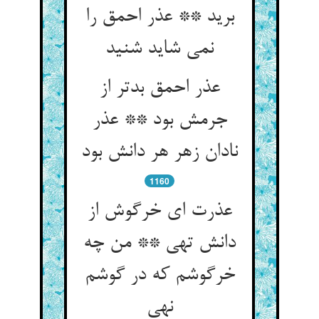
برید ** عذر احمق را
نمی شاید شنید
عذر احمق بدتر از
جرمش بود ** عذر
نادان زهر هر دانش بود
1160
عذرت ای خرگوش از
دانش تهی ** من چه
خرگوشم که در گوشم