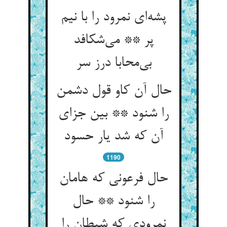
پشه‌‌ای نمرود را با نیم
پر ** می‌‌شکافد
بی‌‌محابا درز سر
حال آن کاو قول دشمن
را شنود ** بین جزای
آن که شد یار حسود
1190
حال فرعونی که هامان
را شنود ** حال
نمرودی که شیطان را