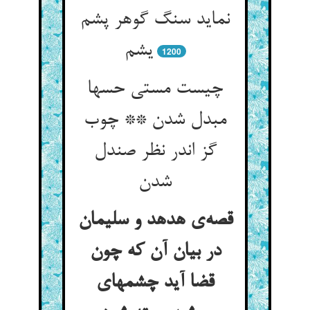
نماید سنگ گوهر پشم
1200
چیست مستی حسها
مبدل شدن ** چوب
گز اندر نظر صندل
قصه‌‌ی هدهد و سلیمان
در بیان آن که چون
قضا آید چشمهای