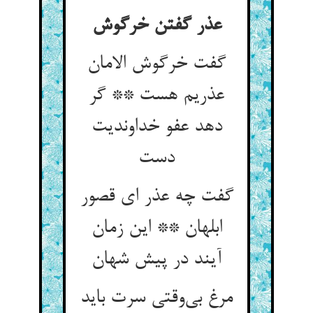
گفت خرگوش الامان
عذریم هست ** گر
دهد عفو خداوندیت
گفت چه عذر ای قصور
ابلهان ** این زمان
مرغ بی‌‌وقتی سرت باید