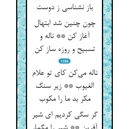
چون چنین شد ابتهال
آغاز کن ** ناله و
1195
ناله می‌‌کن کای تو علام
الغیوب ** زیر سنگ
گر سگی کردیم ای شیر
آفرین ** شیر را مگمار