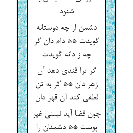
شنود
دشمن ار چه دوستانه
گویدت ** دام دان گر
گر ترا قندی دهد آن
زهر دان ** گر به تن
چون قضا آید نبینی غیر
پوست ** دشمنان را