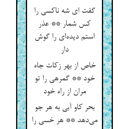
گفت ای شه ناکسی را
کس شمار ** عذر
استم دیده‌‌ای را گوش
دار
خاص از بهر زکات جاه
خود ** گمرهی را تو
مران از راه خود
بحر کاو آبی به هر جو
می‌‌دهد ** هر خسی را