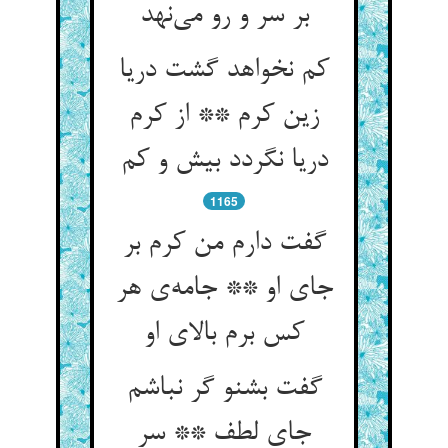
بر سر و رو می‌‌نهد
کم نخواهد گشت دریا
زین کرم ** از کرم
1165
گفت دارم من کرم بر
جای او ** جامه‌‌ی هر
کس برم بالای او
گفت بشنو گر نباشم
جای لطف ** سر