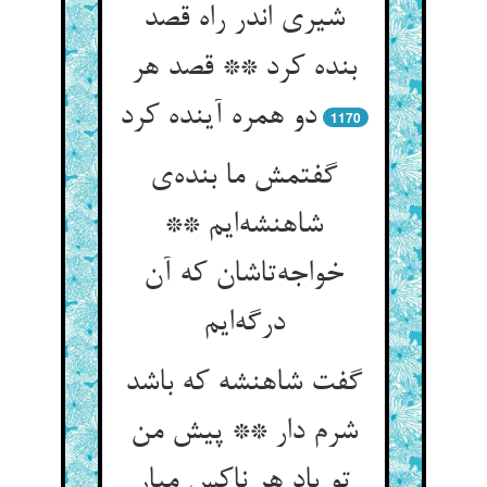
شیری اندر راه قصد
بنده کرد ** قصد هر
دو همره آینده کرد
1170
گفتمش ما بنده‌‌ی
شاهنشه‌‌ایم **
خواجه‌‌تاشان که آن
گفت شاهنشه که باشد
شرم دار ** پیش من
تو یاد هر ناکس میار