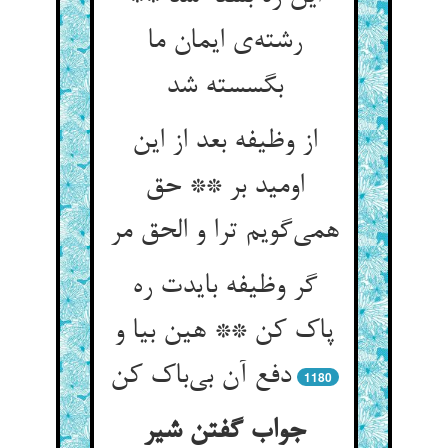
رشته‌‌ی ایمان ما
بگسسته شد
از وظیفه بعد از این
اومید بر ** حق
همی‌‌گویم ترا و الحق مر
گر وظیفه بایدت ره
پاک کن ** هین بیا و
1180
جواب گفتن شیر