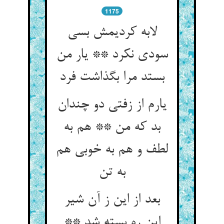
1175
لابه کردیمش بسی
سودی نکرد ** یار من
بستد مرا بگذاشت فرد
یارم از زفتی دو چندان
بد که من ** هم به
لطف و هم به خوبی هم
بعد از این ز آن شیر
این ره بسته شد **