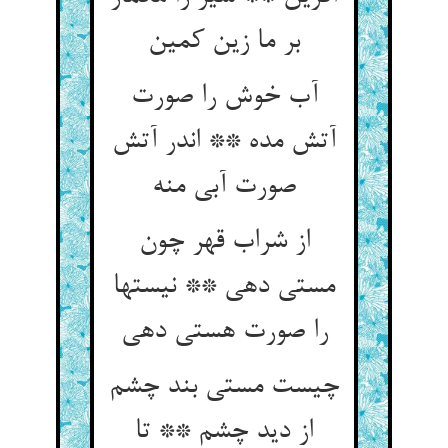
آب خوش را صورت
آتش مده ** اندر آتش
از شراب قهر چون
مستی دهی ** نیستها
چیست مستی بند چشم
از دید چشم ** تا