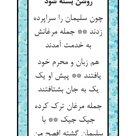
روشن بسته شود
چون سلیمان را سراپرده
زدند ** جمله مرغانش
به خدمت آمدند
هم زبان و محرم خود
یافتند ** پیش او یک
یک به جان بشتافتند
جمله مرغان ترک کرده
جیک جیک ** با
سلیمان گشته افصح من