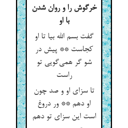
خرگوش را و روان شدن
با او
گفت بسم الله بیا تا او
کجاست ** پیش در
شو گر همی‌‌گویی تو
تا سزای او و صد چون
او دهم ** ور دروغ