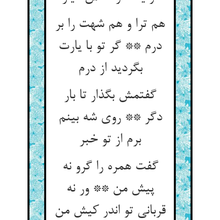
هم ترا و هم شهت را بر
درم ** گر تو با یارت
گفتمش بگذار تا بار
دگر ** روی شه بینم
برم از تو خبر
گفت همره را گرو نه
پیش من ** ور نه