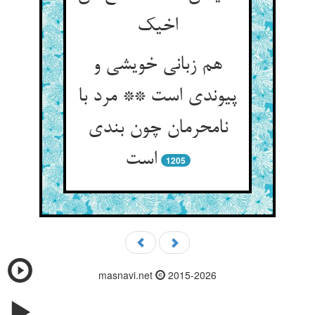
هم زبانی خویشی و
پیوندی است ** مرد با
نامحرمان چون بندی
1205
masnavi.net
2015-2026