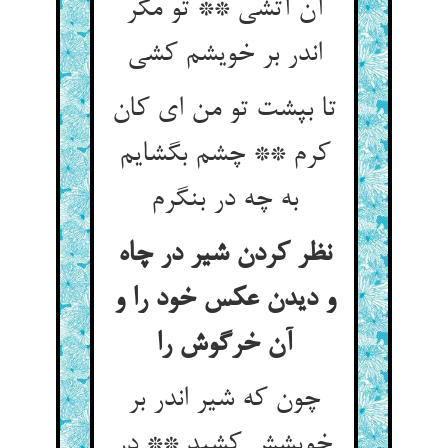
آن آتشی ** تو مگر
تا بپشت تو من ای کان
کرم ** چشم بگشایم
نظر کردن شیر در چاه
و دیدن عکس خود را و
آن خرگوش را
چون که شیر اندر بر
خویشش کشید ** در