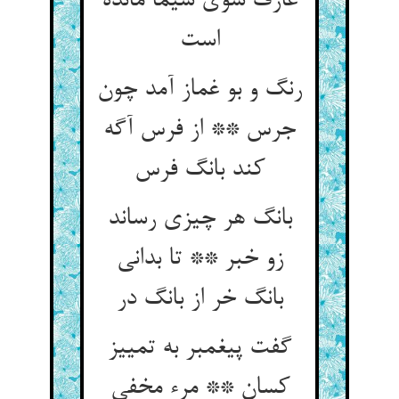
عارف سوی سیما مانده
رنگ و بو غماز آمد چون
جرس ** از فرس آگه
بانگ هر چیزی رساند
زو خبر ** تا بدانی
بانگ خر از بانگ در
گفت پیغمبر به تمییز
کسان ** مرء مخفی