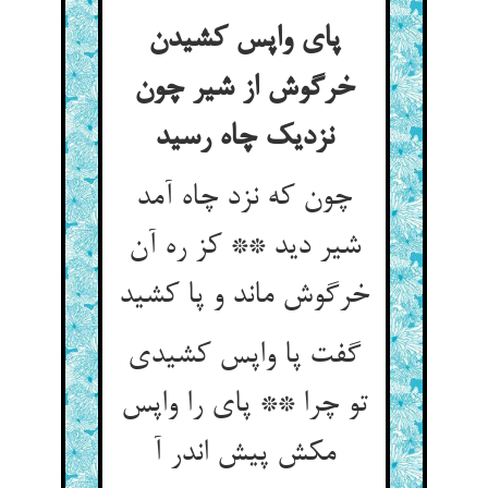
پای واپس کشیدن
خرگوش از شیر چون
نزدیک چاه رسید
چون که نزد چاه آمد
شیر دید ** کز ره آن
خرگوش ماند و پا کشید
گفت پا واپس کشیدی
تو چرا ** پای را واپس
مکش پیش اندر آ