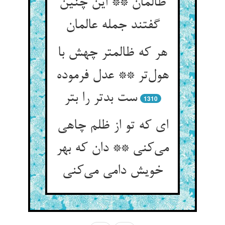
ظالمان ** این چنین
هر که ظالمتر چهش با
هول‌‌تر ** عدل فرموده
ست بدتر را بتر
1310
ای که تو از ظلم چاهی
می‌‌کنی ** دان که بهر