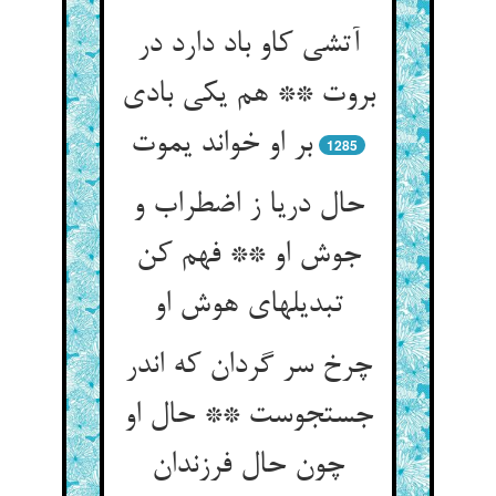
آتشی کاو باد دارد در
بروت ** هم یکی بادی
1285
حال دریا ز اضطراب و
جوش او ** فهم کن
تبدیلهای هوش او
چرخ سر گردان که اندر
جستجوست ** حال او
چون حال فرزندان