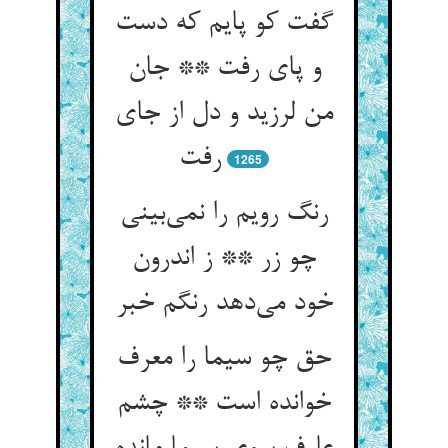
گفت کو پایم که دست
و پای رفت ** جان
من لرزید و دل از جای
1265
رنگ رویم را نمی‌‌بینی
چو زر ** ز اندرون
خود می‌‌دهد رنگم خبر
حق چو سیما را معرف
خوانده است ** چشم