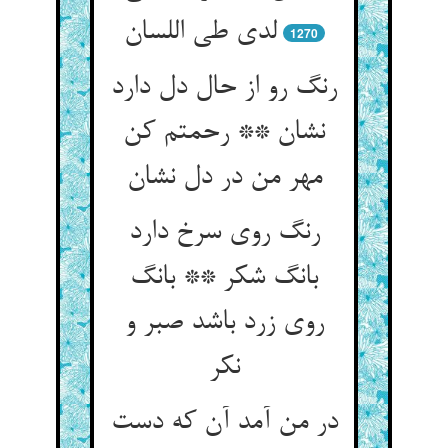
1270
رنگ رو از حال دل دارد
نشان ** رحمتم کن
رنگ روی سرخ دارد
بانگ شکر ** بانگ
روی زرد باشد صبر و
نکر
در من آمد آن که دست