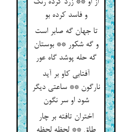
از او ** زرد کرده رنگ
و فاسد کرده بو
تا جهان گه صابر است
و گه شکور ** بوستان
گه حله پوشد گاه عور
آفتابی کاو بر آید
نارگون ** ساعتی دیگر
اختران تافته بر چار
طاق ** لحظه لحظه