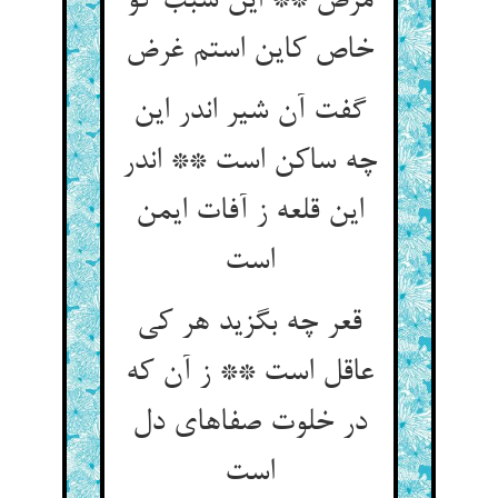
مرض ** این سبب گو
گفت آن شیر اندر این
چه ساکن است ** اندر
این قلعه ز آفات ایمن
قعر چه بگزید هر کی
عاقل است ** ز آن که
در خلوت صفاهای دل