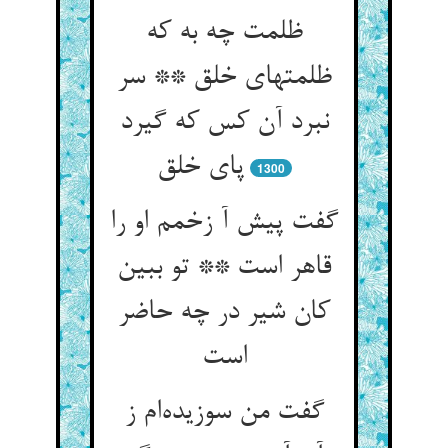
ظلمت چه به که
ظلمتهای خلق ** سر
نبرد آن کس که گیرد
1300
گفت پیش آ زخمم او را
قاهر است ** تو ببین
کان شیر در چه حاضر
گفت من سوزیده‌‌ام ز