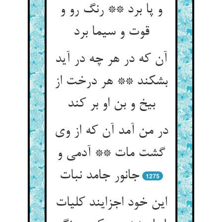
و پا برد ** رنگ رو و
قوت و سیما برد
آن که در هر چه در آید
بشکند ** هر درخت از
بیخ و بن او بر کند
در من آمد آن که از وی
گشت مات ** آدمی و
1275
این خود اجزایند کلیات