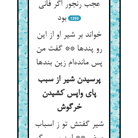
عجب رنجور اگر فانی
بود
1295
خواند بر شیر او از این
رو پندها ** گفت من
پس مانده‌‌ام زین بندها
پرسیدن شیر از سبب
پای واپس کشیدن
شیر گفتش تو ز اسباب