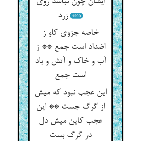
ایشان چون نباشد روی
زرد
1290
خاصه جزوی کاو ز
اضداد است جمع ** ز
آب و خاک و آتش و باد
این عجب نبود که میش
از گرگ جست ** این
عجب کاین میش دل