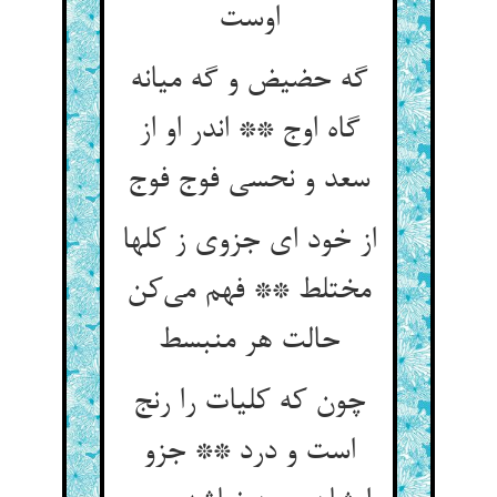
گه حضیض و گه میانه
گاه اوج ** اندر او از
از خود ای جزوی ز کلها
مختلط ** فهم می‌‌کن
حالت هر منبسط
چون که کلیات را رنج
است و درد ** جزو