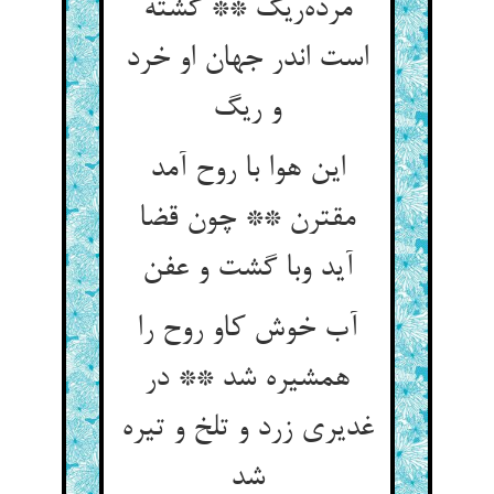
مرده‌‌ریگ ** گشته
است اندر جهان او خرد
این هوا با روح آمد
مقترن ** چون قضا
آب خوش کاو روح را
همشیره شد ** در
غدیری زرد و تلخ و تیره
شد