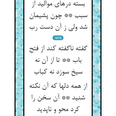
بسته درهای موالید از
سبب ** چون پشیمان
1670
گفته ناگفته کند از فتح
باب ** تا از آن نه
از همه دلها که آن نکته
شنید ** آن سخن را
کرد محو و ناپدید