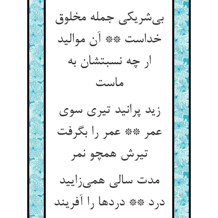
بی‌‌شریکی جمله مخلوق
خداست ** آن موالید
ار چه نسبتشان به
زید پرانید تیری سوی
عمر ** عمر را بگرفت
تیرش همچو نمر
مدت سالی همی‌‌زایید
درد ** دردها را آفریند