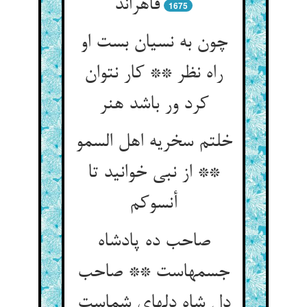
قاهراند
1675
چون به نسیان بست او
راه نظر ** کار نتوان
کرد ور باشد هنر
خلتم سخریه اهل السمو
** از نبی خوانید تا
صاحب ده پادشاه
جسمهاست ** صاحب