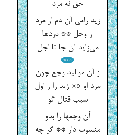
حق نه مرد
زید رامی آن دم ار مرد
از وجل ** دردها
1665
ز آن موالید وجع چون
مرد او ** زید را ز اول
سبب قتال گو
آن وجعها را بدو
منسوب دار ** گر چه