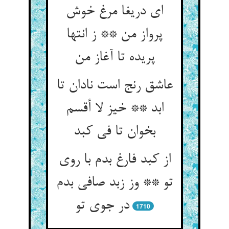
ای دریغا مرغ خوش
پرواز من ** ز انتها
عاشق رنج است نادان تا
ابد ** خیز لا أقسم
بخوان تا فی کبد
از کبد فارغ بدم با روی
تو ** وز زبد صافی بدم
در جوی تو
1710