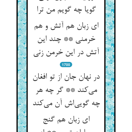
گویا چه گویم من ترا
ای زبان هم آتش و هم
خرمنی ** چند این
1700
در نهان جان از تو افغان
می‌‌کند ** گر چه هر
چه گویی‌‌اش آن می‌‌کند
ای زبان هم گنج