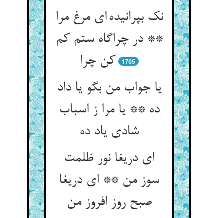
نک بپرانیده ای مرغ مرا
** در چراگاه ستم کم
کن چرا
1705
یا جواب من بگو یا داد
ده ** یا مرا ز اسباب
ای دریغا نور ظلمت
سوز من ** ای دریغا