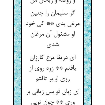
گر سلیمان را چنین
مرغی بدی ** کی خود
او مشغول آن مرغان
ای دریغا مرغ کارزان
یافتم ** زود روی از
ای زبان تو بس زیانی بر
وری ** چون تویی