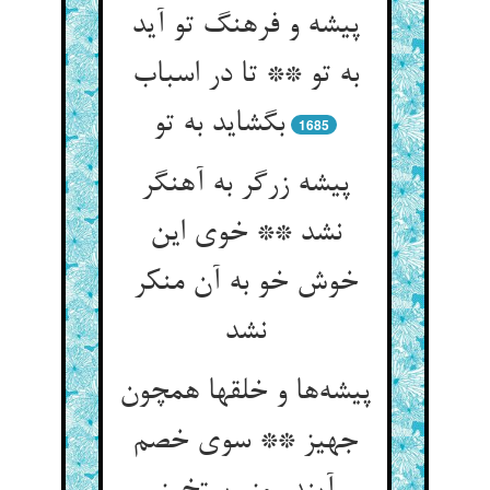
پیشه و فرهنگ تو آید
به تو ** تا در اسباب
بگشاید به تو
1685
پیشه زرگر به آهنگر
نشد ** خوی این
خوش خو به آن منکر
نشد
پیشه‌‌ها و خلقها همچون
جهیز ** سوی خصم