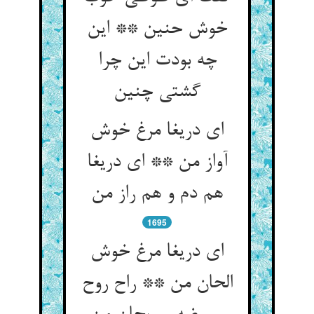
خوش حنین ** این
چه بودت این چرا
ای دریغا مرغ خوش
آواز من ** ای دریغا
1695
ای دریغا مرغ خوش
الحان من ** راح روح