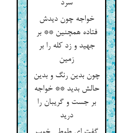
سرد
خواجه چون دیدش
فتاده همچنین ** بر
جهید و زد کله را بر
چون بدین رنگ و بدین
حالش بدید ** خواجه
بر جست و گریبان را
درید
گفت ای طوطی خوب