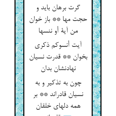
گرت برهان باید و
حجت مها ** باز خوان
من آية أو ننسها
آیت أنسوکم ذکری
بخوان ** قدرت نسیان
چون به تذکیر و به
نسیان قادراند ** بر
همه دلهای خلقان