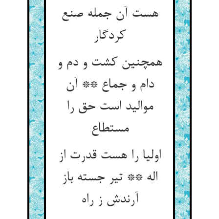
هست آن جمله صنع
کردگار
همچنین کشت و دم و
دام و جماع ** آن
موالید است حق را
اولیا را هست قدرت از
اله ** تیر جسته باز