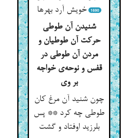
خویش آرد بهرها
1690
شنیدن آن طوطی
حرکت آن طوطیان و
مردن آن طوطی در
قفس و نوحه‌‌ی خواجه
چون شنید آن مرغ کان
طوطی چه کرد ** پس
بلرزید اوفتاد و گشت