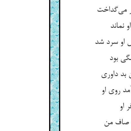
 نماند
 او سرد شد
گی بود
د روی او
 او