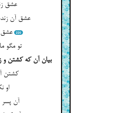
عشق زند
عشق آ
220
بیان آن که کشتن و زه