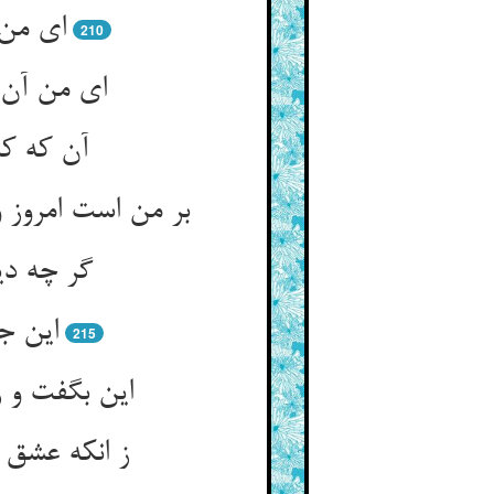
210
گر چه دیو
این ج
215