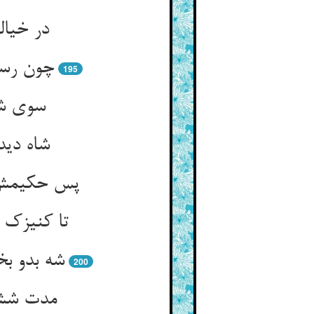
195
سوی شا
شاه دید
تا کنیزک
شه بدو ب
200