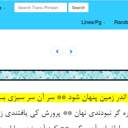
le
Search
Lines/Pg
Rand
 اندر زمین پنهان شود ** سر آن سر سبزی بس