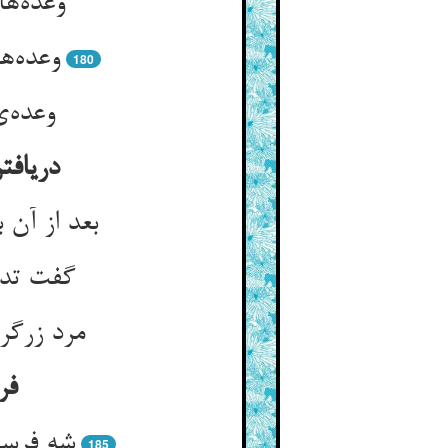
وعده‌‌
180
دریافت
بعد از آن 
گفت تدبی
مرد زرگر 
فر
185