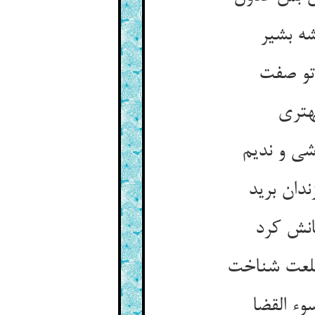
شه بشیر
دان برید
جانش کرد
وء القضا