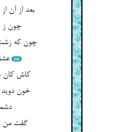
چون ز ر
چون که زشت 
عشق
205
خون دوید 
دشمن