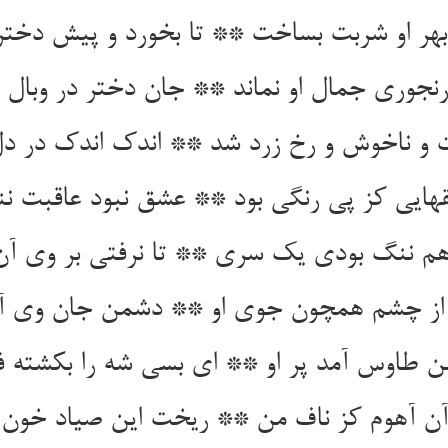
نجوری جمال او نماند ** جان دختر در وبال او
و ناخوش و رخ زرد شد ** اندک اندک در دل
هایی کز پی رنگی بود ** عشق نبود عاقبت نن
از چشم همچون جوی او ** دشمن جان وی آم
 طاوس آمد پر او ** ای بسی شه را بکشته فر