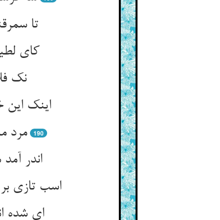
تا سمرقن
مرد ما
190
اندر آمد 
ای شده ان