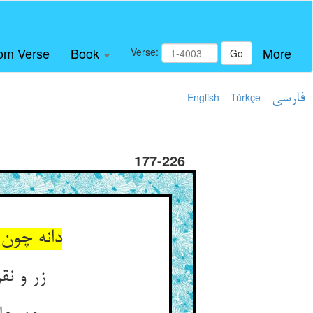
om Verse
Book
More
Verse:
Go
فارسی
Türkçe
English
177-226
دانه چون