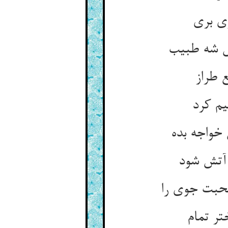
 طراز
یم کرد
آتش شود
صحبت جوی را