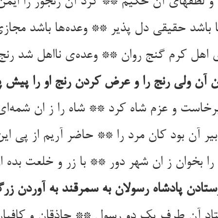
ها باشد حقیقی دل پذیر ** وعده‌‌ها باشد مجازی 
ن آن ولی رنج را و عرض کردن رنج او را پیش پ
برخاست و عزم شاه کرد ** شاه را ز ان شمه‌‌ای
ر آن بود کان مرد را ** حاضر آریم از پی این
را بخوان ز ان شهر دور ** با زر و خلعت بده او
ستادن پادشاه رسولان به سمرقند به آوردن زرگ