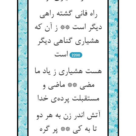
راه فانی گشته راهی
دیگر است ** ز آن که
هشیاری گناهی دیگر
2200
هست هشیاری ز یاد ما
مضی ** ماضی و
مستقبلت پرده‌‌ی خدا
آتش اندر زن به هر دو
تا به کی ** پر گره