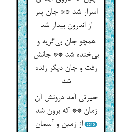
اسرار شد ** جان پیر
از اندرون بیدار شد
همچو جان بی‌‌گریه و
بی‌‌خنده شد ** جانش
رفت و جان دیگر زنده
شد
حیرتی آمد درونش آن
زمان ** که برون شد
2210