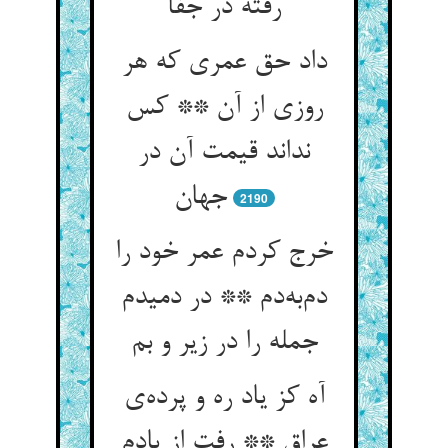
رفته در جفا
داد حق عمری که هر
روزی از آن ** کس
نداند قیمت آن در
2190
خرج کردم عمر خود را
دم‌‌به‌‌دم ** در دمیدم
آه کز یاد ره و پرده‌‌ی
عراق ** رفت از یادم