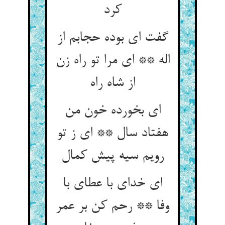
کرد
گفت ای بوده حجابم از
اله ** ای مرا تو راه زن
ای بخورده خون من
هفتاد سال ** ای ز تو
ای خدای با عطای با
وفا ** رحم کن بر عمر