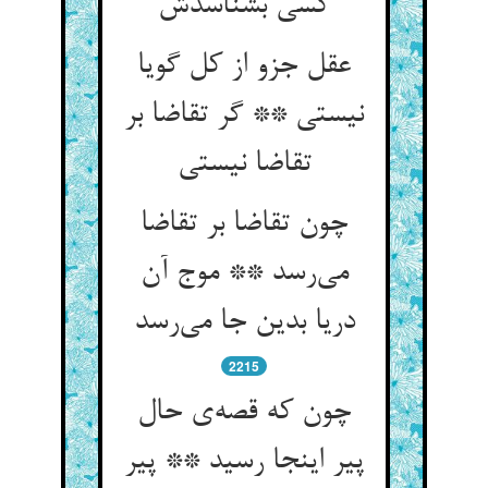
عقل جزو از کل گویا
نیستی ** گر تقاضا بر
چون تقاضا بر تقاضا
می‌‌رسد ** موج آن
دریا بدین جا می‌‌رسد
2215
چون که قصه‌‌ی حال
پیر اینجا رسید ** پیر