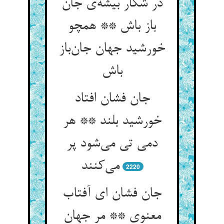
در شکار بیشه‌‌ی جان
باز باش ** همچو
خورشید جهان جان‌‌باز
جان فشان افتاد
خورشید بلند ** هر
دمی تی می‌‌شود پر
می‌‌کنند
2220
جان فشان ای آفتاب
معنوی ** مر جهان