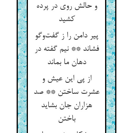
و حالش روی در پرده
کشید
پیر دامن را ز گفت‌‌وگو
فشاند ** نیم گفته در
دهان ما بماند
از پی این عیش و
عشرت ساختن ** صد
هزاران جان بشاید