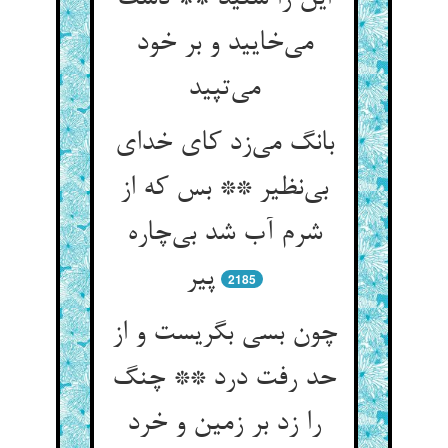
می‌‌خایید و بر خود
می‌‌تپید
بانگ می‌‌زد کای خدای
بی‌‌نظیر ** بس که از
شرم آب شد بی‌‌چاره
پیر
2185
چون بسی بگریست و از
حد رفت درد ** چنگ
را زد بر زمین و خرد