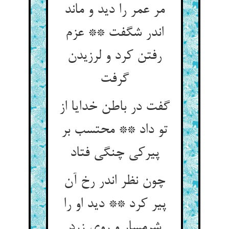
مر عمر را دید و ماند
اندر شگفت ** عزم
رفتن کرد و لرزیدن
گفت در باطن خدایا از
تو داد ** محتسب بر
پیرکی چنگی فتاد
چون نظر اندر رخ آن
پیر کرد ** دید او را
شرمسار و روی زرد