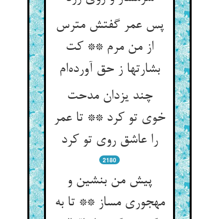
پس عمر گفتش مترس
از من مرم ** کت
چند یزدان مدحت
خوی تو کرد ** تا عمر
را عاشق روی تو کرد
2180
پیش من بنشین و
مهجوری مساز ** تا به