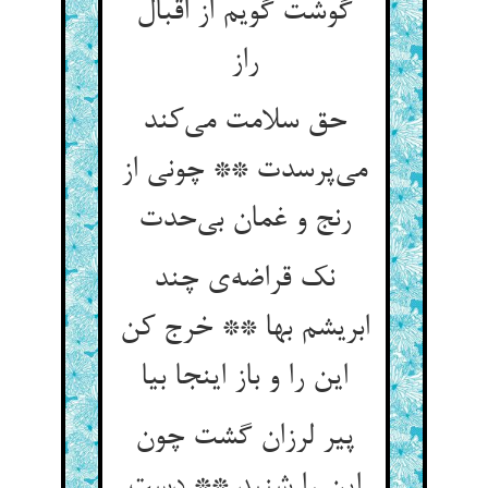
گوشت گویم از اقبال
راز
حق سلامت می‌‌کند
می‌‌پرسدت ** چونی از
نک قراضه‌‌ی چند
ابریشم بها ** خرج کن
این را و باز اینجا بیا
پیر لرزان گشت چون
این را شنید ** دست