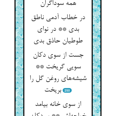
در خطاب آدمی ناطق
بدی ** در نوای
جست از سوی دکان
سویی گریخت **
شیشه‌‌های روغن گل را
250
از سوی خانه بیامد