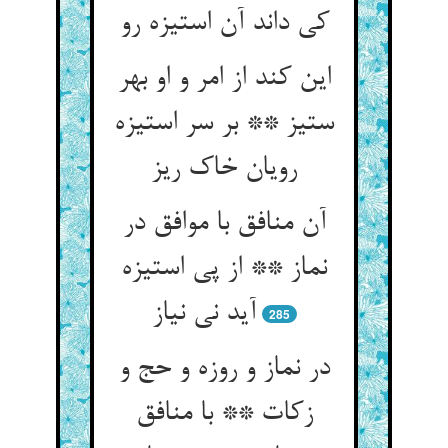
کی داند آن استیزه رو
این کند از امر و او بهر
ستیز ** بر سر استیزه
رویان خاک ریز
آن منافق با موافق در
نماز ** از پی استیزه
آید نی نیاز
285
در نماز و روزه و حج و
زکات ** با منافق