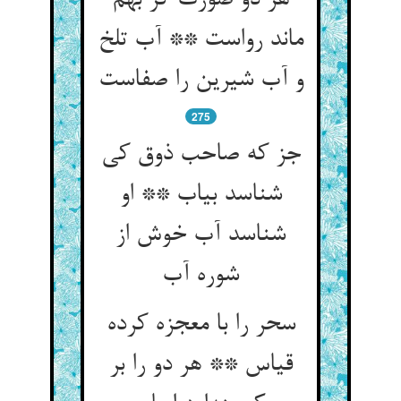
هر دو صورت گر بهم
ماند رواست ** آب تلخ
275
جز که صاحب ذوق کی
شناسد بیاب ** او
شناسد آب خوش از
سحر را با معجزه کرده
قیاس ** هر دو را بر