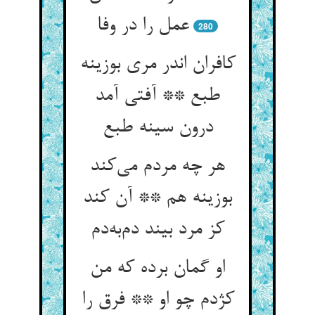
عمل را در وفا
280
کافران اندر مری بوزینه
طبع ** آفتی آمد
هر چه مردم می‌‌کند
بوزینه هم ** آن کند
او گمان برده که من
کژدم چو او ** فرق را