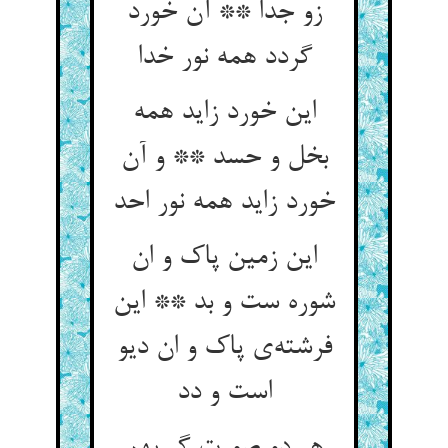
زو جدا ** آن خورد
گردد همه نور خدا
این خورد زاید همه
بخل و حسد ** و آن
خورد زاید همه نور احد
این زمین پاک و ان
شوره ست و بد ** این
فرشته‌‌ی پاک و ان دیو
است و دد