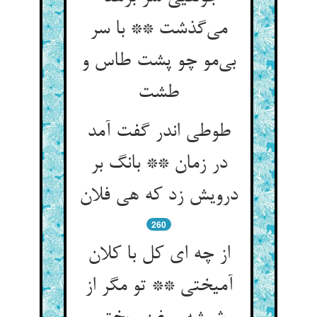
می‌‌گذشت ** با سر
بی‌‌مو چو پشت طاس و
طوطی اندر گفت آمد
در زمان ** بانگ بر
260
از چه ای کل با کلان
آمیختی ** تو مگر از