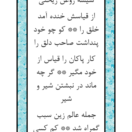
از قیاسش خنده آمد
خلق را ** کو چو خود
پنداشت صاحب دلق را
کار پاکان را قیاس از
خود مگیر ** گر چه
ماند در نبشتن شیر و
شیر
جمله عالم زین سبب
گمراه شد ** کم کسی