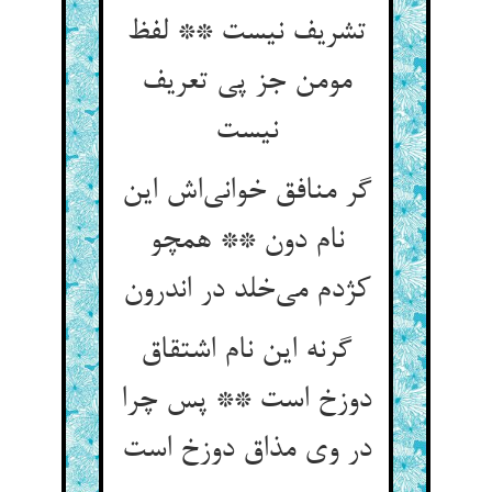
تشریف نیست ** لفظ
مومن جز پی تعریف
گر منافق خوانی‌‌اش این
نام دون ** همچو
گرنه این نام اشتقاق
دوزخ است ** پس چرا