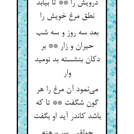
درویش را ** تا بیابد
نطق مرغ خویش را
بعد سه روز و سه شب
حیران و زار ** بر
دکان بنشسته بد نومید
وار
می‌‌نمود آن مرغ را هر
گون شگفت ** تا که
جولقیی سر برهنه