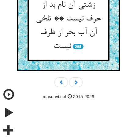
زشتی آن نام بد از
حرف نیست ** تلخی
آن آب بحر از ظرف
295
masnavi.net
2015-2026