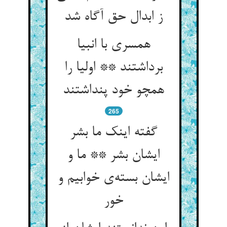
ز ابدال حق آگاه شد
همسری با انبیا
برداشتند ** اولیا را
همچو خود پنداشتند
265
گفته اینک ما بشر
ایشان بشر ** ما و
ایشان بسته‌‌ی خوابیم و
خور