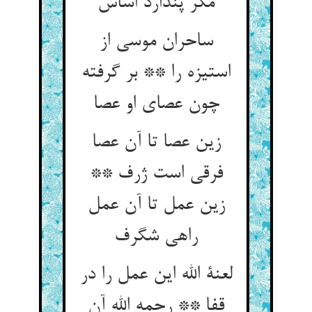
ساحران موسی از
استیزه را ** بر گرفته
چون عصای او عصا
زین عصا تا آن عصا
فرقی است ژرف **
زین عمل تا آن عمل
لعنة الله این عمل را در
قفا ** رحمه الله آن