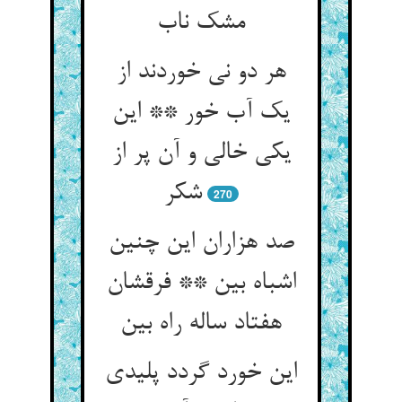
هر دو نی خوردند از
یک آب خور ** این
یکی خالی و آن پر از
شکر
270
صد هزاران این چنین
اشباه بین ** فرقشان
این خورد گردد پلیدی