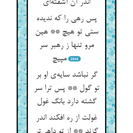
پس رهی را که ندیده
ستی تو هیچ ** هین
مرو تنها ز رهبر سر
2945
گر نباشد سایه‌‌ی او بر
تو گول ** پس ترا سر
غولت از ره افکند اندر
گزند ** از تو داهی‌‌تر