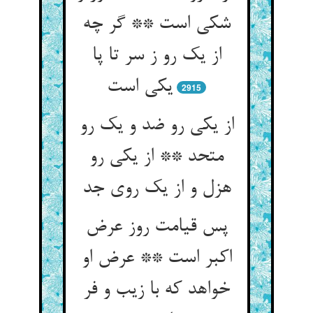
شکی است ** گر چه
از یک رو ز سر تا پا
2915
از یکی رو ضد و یک رو
متحد ** از یکی رو
هزل و از یک روی جد
پس قیامت روز عرض
اکبر است ** عرض او
خواهد که با زیب و فر