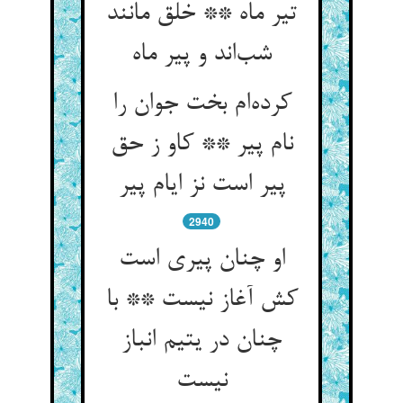
تیر ماه ** خلق مانند
کرده‌‌ام بخت جوان را
نام پیر ** کاو ز حق
پیر است نز ایام پیر
2940
او چنان پیری است
کش آغاز نیست ** با
چنان در یتیم انباز