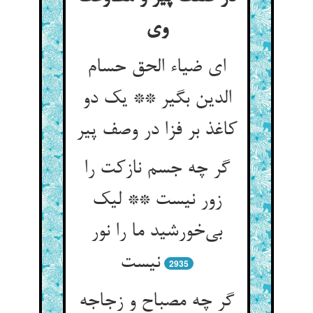
ای ضیاء الحق حسام
الدین بگیر ** یک دو
کاغذ بر فزا در وصف پیر
گر چه جسم نازکت را
زور نیست ** لیک
بی‌‌خورشید ما را نور
2935
گر چه مصباح و زجاجه