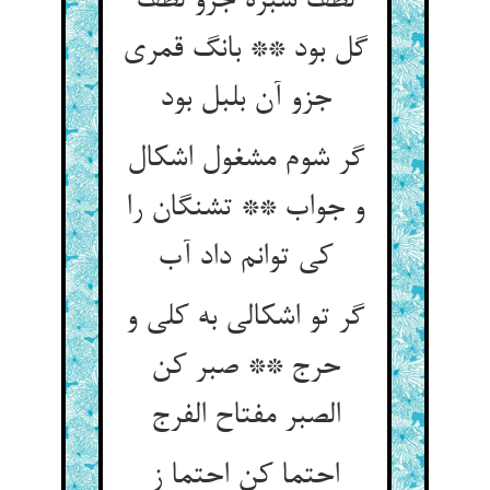
لطف سبزه جزو لطف
گل بود ** بانگ قمری
جزو آن بلبل بود
گر شوم مشغول اشکال
و جواب ** تشنگان را
گر تو اشکالی به کلی و
حرج ** صبر کن
احتما کن احتما ز