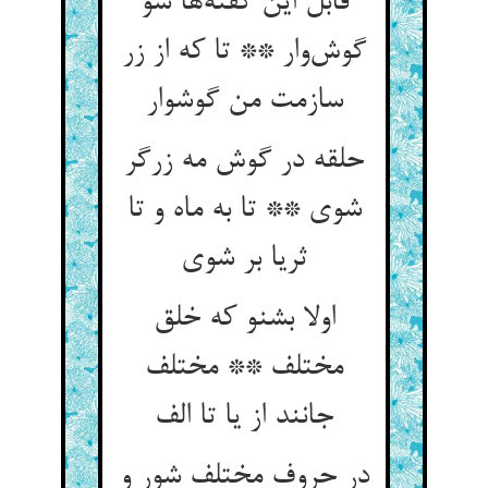
قابل این گفته‌‌ها شو
گوش‌‌وار ** تا که از زر
سازمت من گوشوار
حلقه در گوش مه زرگر
شوی ** تا به ماه و تا
اولا بشنو که خلق
مختلف ** مختلف
در حروف مختلف شور و