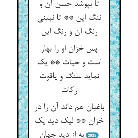
تا بپوشد حسن آن و
ننگ این ** تا نبینی
پس خزان او را بهار
است و حیات ** یک
نماید سنگ و یاقوت
باغبان هم داند آن را در
خزان ** لیک دید یک
2925