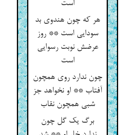
هر که چون هندوی بد
سودایی است ** روز
عرضش نوبت رسوایی
چون ندارد روی همچون
آفتاب ** او نخواهد جز
برگ یک گل چون
ندارد خار او ** شد