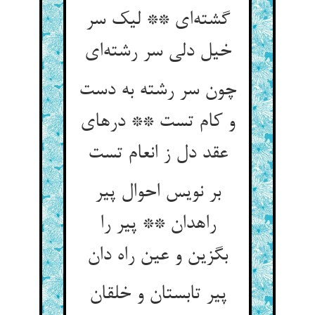
گشته‌‌ای ** لیک سر
چون سر رشته به دست
و کام تست ** درهای
بر نویس احوال پیر
راهدان ** پیر را
پیر تابستان و خلقان