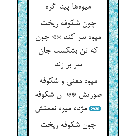
چون شکوفه ریخت
میوه سر کند ** چون
که تن بشکست جان
سر بر زند
میوه معنی و شکوفه
صورتش ** آن شکوفه
2930
چون شکوفه ریخت