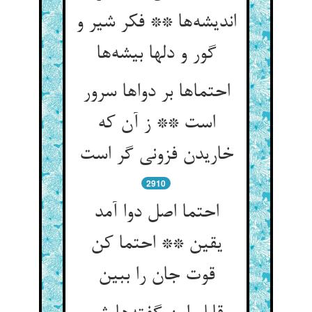
اندیشه‌‌ها ** فکر شیر و
گور و دلها بیشه‌‌ها
احتماها بر دواها سرور
است ** ز آن که
2910
احتما اصل دوا آمد
یقین ** احتما کن