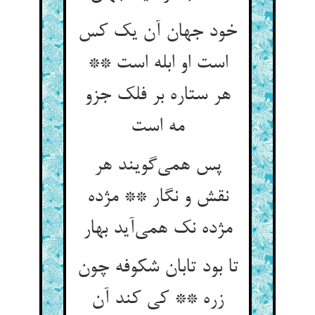
خود جهان آن یک کس
است او ابله است **
هر ستاره بر فلک جزو
پس همی‌‌گویند هر
نقش و نگار ** مژده
مژده نک همی‌‌آید بهار
تا بود تابان شکوفه چون
زره ** کی کند آن