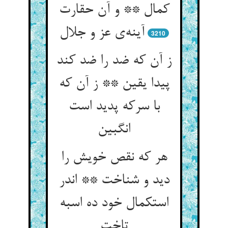
کمال ** و آن حقارت
3210
ز آن که ضد را ضد کند
پیدا یقین ** ز آن که
با سرکه پدید است
هر که نقص خویش را
دید و شناخت ** اندر
استکمال خود ده اسبه