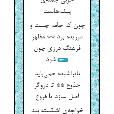
خوبی جمله‌‌ی
چون که جامه چست و
دوزیده بود ** مظهر
فرهنگ درزی چون
شود
3205
ناتراشیده همی‌‌باید
جذوع ** تا دروگر
خواجه‌‌ی اشکسته بند