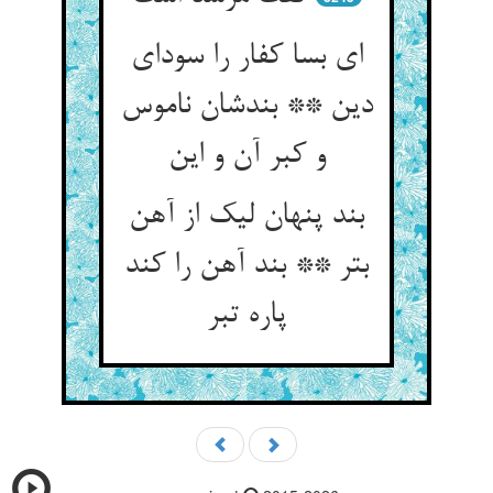
ای بسا کفار را سودای
دین ** بندشان ناموس
بند پنهان لیک از آهن
بتر ** بند آهن را کند
پاره تبر