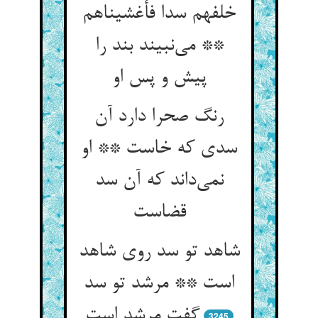
خلفهم سدا فأغشیناهم
** می‌‌نبیند بند را
پیش و پس او
رنگ صحرا دارد آن
سدی که خاست ** او
نمی‌‌داند که آن سد
شاهد تو سد روی شاهد
است ** مرشد تو سد
3245