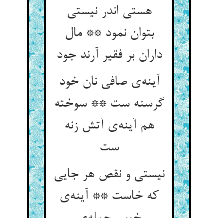
هستی اندر نیستی
بتوان نمود ** مال
داران بر فقیر آرند جود
آینه‌‌ی صافی نان خود
گرسنه ست ** سوخته
هم آینه‌‌ی آتش زنه
نیستی و نقص هر جایی
که خاست ** آینه‌‌ی