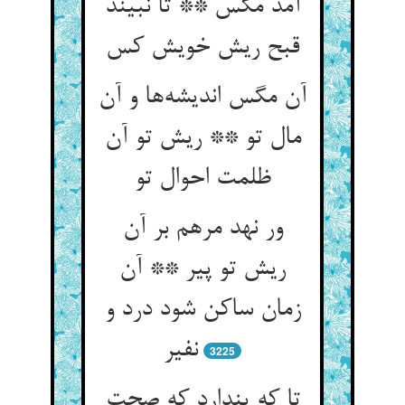
آمد مگس ** تا نبیند
آن مگس اندیشه‌‌ها و آن
مال تو ** ریش تو آن
ظلمت احوال تو
ور نهد مرهم بر آن
ریش تو پیر ** آن
زمان ساکن شود درد و
نفیر
3225
تا که پندارد که صحت