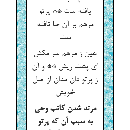
یافته ست ** پرتو
مرهم بر آن جا تافته
هین ز مرهم سر مکش
ای پشت ریش ** و آن
ز پرتو دان مدان از اصل
مرتد شدن کاتب وحی
به سبب آن که پرتو