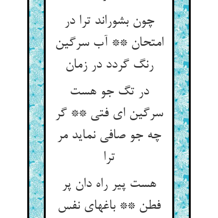
چون بشوراند ترا در
امتحان ** آب سرگین
در تگ جو هست
سرگین ای فتی ** گر
چه جو صافی نماید مر
ترا
هست پیر راه دان پر
فطن ** باغهای نفس