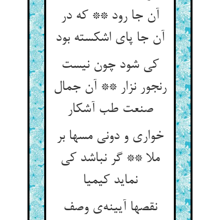
آن جا رود ** که در
آن جا پای اشکسته بود
کی شود چون نیست
رنجور نزار ** آن جمال
صنعت طب آشکار
خواری و دونی مسها بر
ملا ** گر نباشد کی
نماید کیمیا
نقصها آیینه‌‌ی وصف