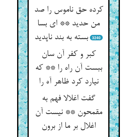
کرده حق ناموس را صد
من حدید ** ای بسا
بسته به بند ناپدید
3240
کبر و کفر آن سان
ببست آن راه را ** که
نیارد کرد ظاهر آه را
گفت اغلالا فهم به
مقمحون ** نیست آن