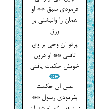
فرمودی سبق ** او
همان را وانبشتی بر
پرتو آن وحی بر وی
تافتی ** او درون
3230
عین آن حکمت
بفرمودی رسول **
زین قدر گمراه شد آن