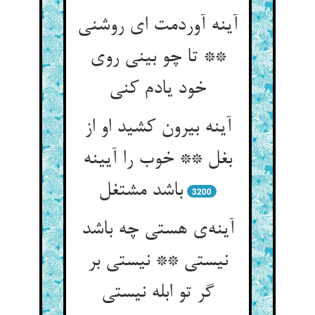
آینه آوردمت ای روشنی
** تا چو بینی روی
آینه بیرون کشید او از
بغل ** خوب را آیینه
3200
آینه‌‌ی هستی چه باشد
نیستی ** نیستی بر