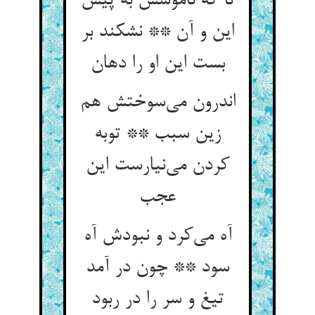
تا که ناموسش به پیش
این و آن ** نشکند بر
اندرون می‌‌سوختش هم
زین سبب ** توبه
کردن می‌‌نیارست این
آه می‌‌کرد و نبودش آه
سود ** چون در آمد
تیغ و سر را در ربود