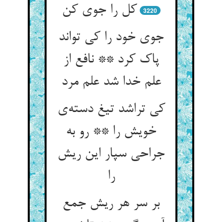
3220
جوی خود را کی تواند
پاک کرد ** نافع از
علم خدا شد علم مرد
کی تراشد تیغ دسته‌‌ی
خویش را ** رو به
جراحی سپار این ریش
را
بر سر هر ریش جمع