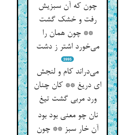
چون که آن سبزیش
رفت و خشک گشت
** چون همان را
3995
می‌‌دراند کام و لنجش
ای دریغ ** کان چنان
نان چو معنی بود بود
آن خار سبز ** چون