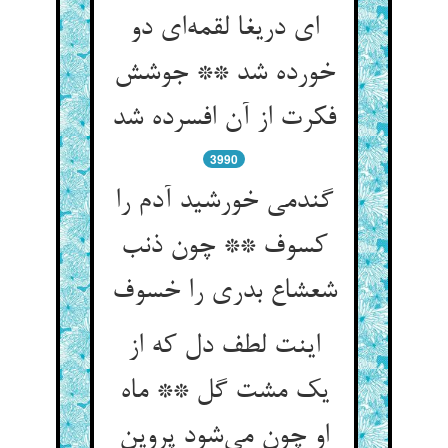
ای دریغا لقمه‌‌ای دو
خورده شد ** جوشش
فکرت از آن افسرده شد
3990
گندمی خورشید آدم را
کسوف ** چون ذنب
اینت لطف دل که از
یک مشت گل ** ماه
او چون می‌‌شود پروین