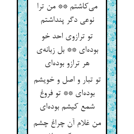
می‌‌کاشتم ** من ترا
تو ترازوی احد خو
بوده‌‌ای ** بل زبانه‌‌ی
تو تبار و اصل و خویشم
بوده‌‌ای ** تو فروغ
من غلام آن چراغ چشم