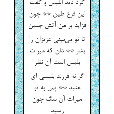
گرد دید ابلیس و گفت
این فرع طین ** چون
تا تو می‌‌بینی عزیزان را
بشر ** دان که میراث
بلیس است آن نظر
گر نه فرزند بلیسی ای
عنید ** پس به تو
میراث آن سگ چون
رسید