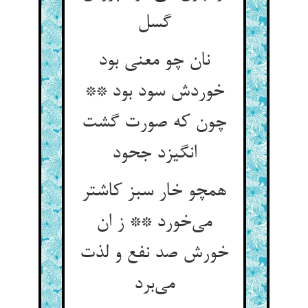
نان چو معنی بود
خوردش سود بود **
چون که صورت گشت
انگیزد جحود
همچو خار سبز کاشتر
می‌‌خورد ** ز ان
خورش صد نفع و لذت
می‌‌برد