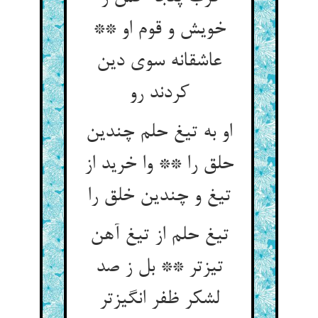
خویش و قوم او **
عاشقانه سوی دین
کردند رو
او به تیغ حلم چندین
حلق را ** وا خرید از
تیغ و چندین خلق را
تیغ حلم از تیغ آهن
تیزتر ** بل ز صد
لشکر ظفر انگیزتر