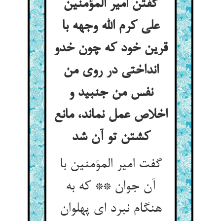
گفتن امیر المؤمنین
علی کرم الله وجهه با
قرین خود که چون خدو
انداختی در روی من
نفس من جنبید و
اخلاص عمل نماند، مانع
کشتن تو آن شد
گفت امیر المؤمنین با
آن جوان ** که به