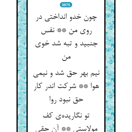
3975
چون خدو انداختی در
روی من ** نفس
جنبید و تبه شد خوی
نیم بهر حق شد و نیمی
هوا ** شرکت اندر کار
حق نبود روا
تو نگاریده‌‌ی کف
مولاستی ** آن حقی