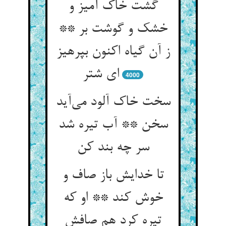
گشت خاک آمیز و
خشک و گوشت بر **
ز آن گیاه اکنون بپرهیز
ای شتر
4000
سخت خاک آلود می‌‌آید
سخن ** آب تیره شد
تا خدایش باز صاف و
خوش کند ** او که
تیره کرد هم صافش