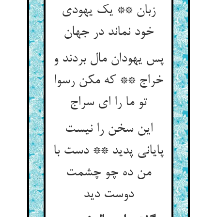
زبان ** یک یهودی
پس یهودان مال بردند و
خراج ** که مکن رسوا
این سخن را نیست
پایانی پدید ** دست با
من ده چو چشمت
دوست دید