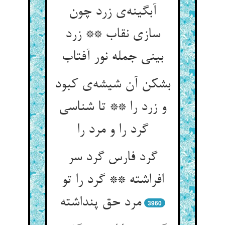
آبگینه‌‌ی زرد چون
سازی نقاب ** زرد
بشکن آن شیشه‌‌ی کبود
و زرد را ** تا شناسی
گرد را و مرد را
گرد فارس گرد سر
افراشته ** گرد را تو
3960