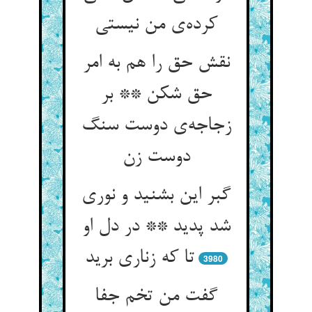
نقش حق را هم به امر
حق شکن ** بر
زجاجه‌‌ی دوست سنگ
گبر این بشنید و نوری
شد پدید ** در دل او
تا که زناری برید
3980
گفت من تخم جفا