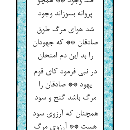
صد وجود ** همچو
پروانه بسوزاند وجود
شد هوای مرگ طوق
صادقان ** که جهودان
در نبی فرمود کای قوم
یهود ** صادقان را
مرگ باشد گنج و سود
همچنان که آرزوی سود
هست ** آرزوی مرگ