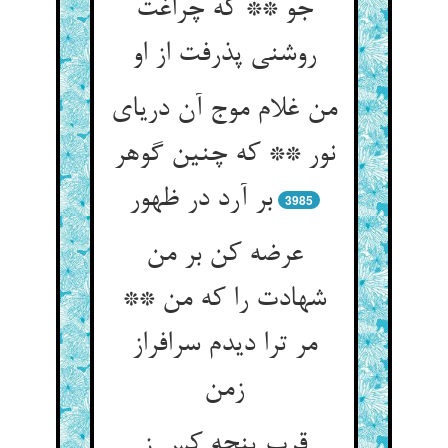
جو ** که چراغت
روشنی پذرفت از او
من غلام موج آن دریای
نور ** که چنین گوهر
بر آرد در ظهور
3985
عرضه کن بر من
شهادت را که من **
مر ترا دیدم سرافراز
قرب پنجه کس ز