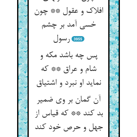
افلاک و عقول ** چون
خسی آمد بر چشم
3955
پس چه باشد مکه و
شام و عراق ** که
آن گمان بر وی ضمیر
بد کند ** که قیاس از
جهل و حرص خود کند