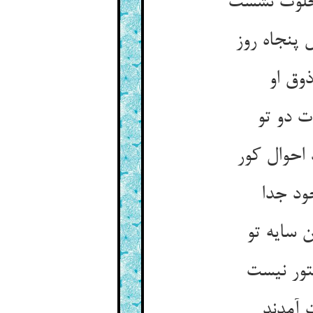
 پنجاه روز
ذوق او
ت دو تو
 احوال کور
خود جدا
ن سایه تو
 آمدند