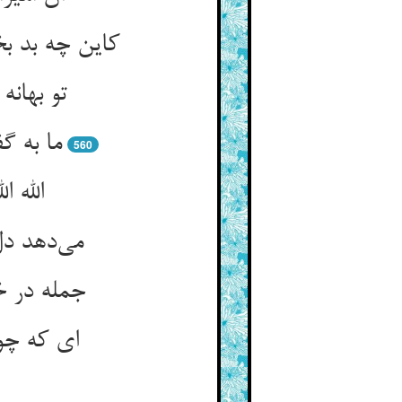
تو بهانه
560
جمله در خ