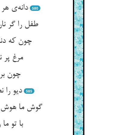
580
طفل را گر نا
مرغ پر ن
چون بر 
دیو را 
585