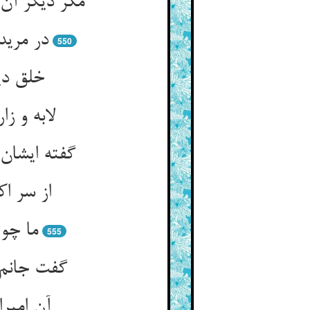
در مرید
550
خلق دیو
لابه و ز
گفته ایشان 
از سر اک
ما چو 
555
آن امیر