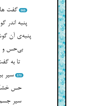
گفت هان
565
پنبه اندر 
بی‌‌حس و 
سیر بی
570
حس خشکی 
سیر جسم 