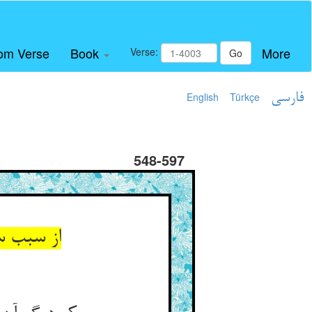
om Verse
Book
More
Verse:
Go
فارسی
Türkçe
English
548-597