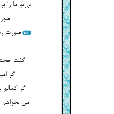
صورت
590
گفت حجتها