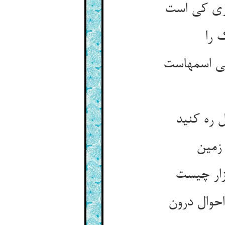
 را
 ره کنید