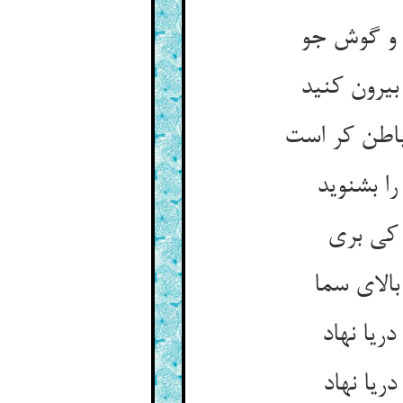
 و گوش جو
یرون کنید
ا بشنوید
الای سما
یا نهاد
یا نهاد