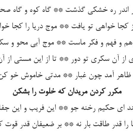
 از آن سکری تو دور ** تا از این مستی از آ
 ظاهر آمد چون غبار ** مدتی خاموش خو کن
مکرر کردن مریدان که خلوت را بشکن
د ای حکیم رخنه جو ** این فریب و این جفا ب