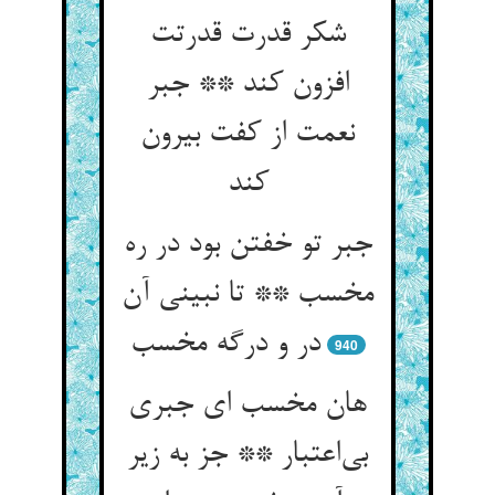
شکر قدرت قدرتت
افزون کند ** جبر
نعمت از کفت بیرون
کند
جبر تو خفتن بود در ره
مخسب ** تا نبینی آن
940
هان مخسب ای جبری
بی‌‌اعتبار ** جز به زیر