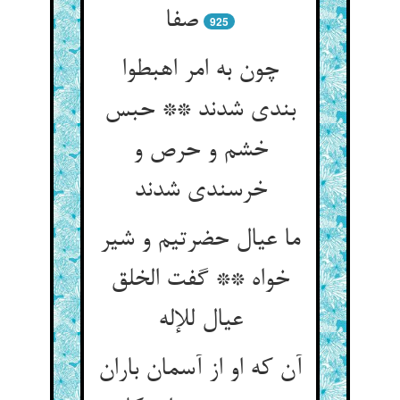
صفا
925
چون به امر اهبطوا
بندی شدند ** حبس
خشم و حرص و
خرسندی شدند
ما عیال حضرتیم و شیر
خواه ** گفت الخلق
آن که او از آسمان باران