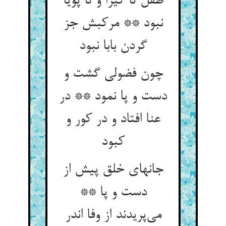
طفل تا گیرا و تا پویا
نبود ** مرکبش جز
گردن بابا نبود
چون فضولی گشت و
دست و پا نمود ** در
عنا افتاد و در کور و
کبود
جانهای خلق پیش از
دست و پا **
می‌‌پریدند از وفا اندر