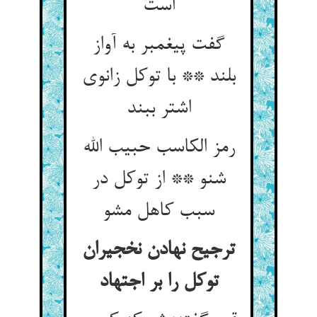
گفت پیغمبر به آواز
بلند ** با توکل زانوی
اشتر ببند
رمز الکاسب حبیب الله
شنو ** از توکل در
سبب کاهل مشو
ترجیح نهادن نخجیران
توکل را بر اجتهاد