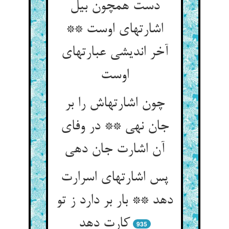
دست همچون بیل
اشارتهای اوست **
آخر اندیشی عبارتهای
چون اشارتهاش را بر
جان نهی ** در وفای
پس اشارتهای اسرارت
دهد ** بار بر دارد ز تو
کارت دهد
935