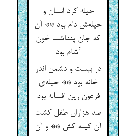
حیله کرد انسان و
حیله‌‌ش دام بود ** آن
که جان پنداشت خون
آشام بود
در ببست و دشمن اندر
خانه بود ** حیله‌‌ی
فرعون زین افسانه بود
صد هزاران طفل کشت
آن کینه کش ** و آن