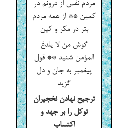
مردم نفس از درونم در
کمین ** از همه مردم
گوش من لا یلدغ
المؤمن شنید ** قول
پیغمبر به جان و دل
گزید
ترجیح نهادن نخجیران
توکل را بر جهد و