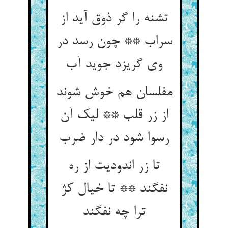
تشنه را گر ذوق آید از
سراب ** چون رسد در
مفلسان هم خوش شوند
از زر قلب ** لیک آن
تا زر اندودیت از ره
نفگند ** تا خیال کژ
ترا چه نفگند