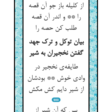
از کلیله باز جو آن قصه
را ** و اندر آن قصه
طلب کن حصه را
بیان توکل و ترک جهد
گفتن نخجیران به شیر
طایفه‌‌ی نخجیر در
وادی خوش ** بودشان
900
بس که آن شیر از