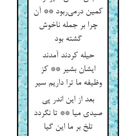
کمین درمی‌‌ربود ** آن
چرا بر جمله ناخوش
گشته بود
حیله کردند آمدند
ایشان بشیر ** کز
وظیفه ما ترا داریم سیر
بعد از این اندر پی
صیدی میا ** تا نگردد
تلخ بر ما این گیا