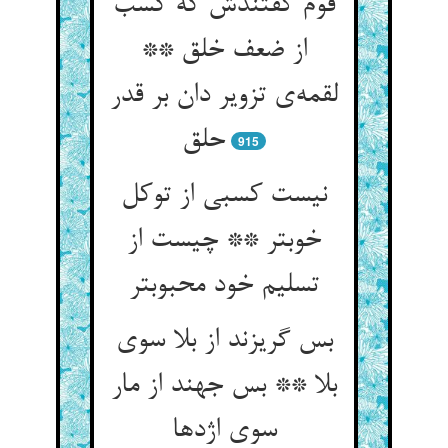
قوم گفتندش که کسب
از ضعف خلق **
لقمه‌‌ی تزویر دان بر قدر
915
نیست کسبی از توکل
خوبتر ** چیست از
تسلیم خود محبوبتر
بس گریزند از بلا سوی
بلا ** بس جهند از مار
سوی اژدها