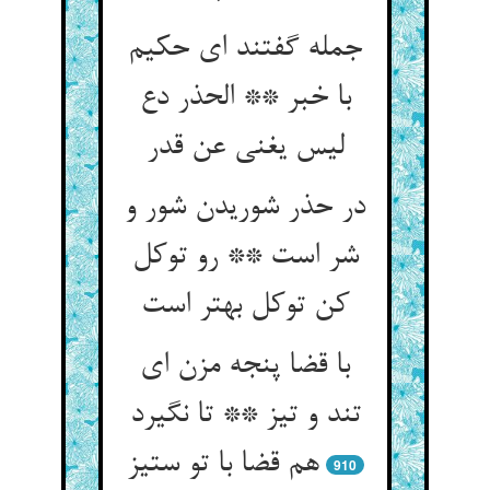
جمله گفتند ای حکیم
با خبر ** الحذر دع
لیس یغنی عن قدر
در حذر شوریدن شور و
شر است ** رو توکل
با قضا پنجه مزن ای
تند و تیز ** تا نگیرد
هم قضا با تو ستیز
910