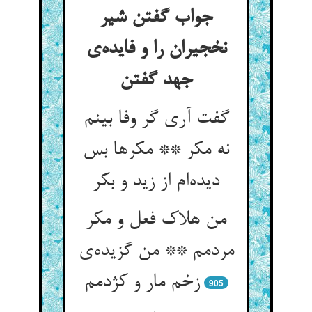
جواب گفتن شیر
نخجیران را و فایده‌‌ی
گفت آری گر وفا بینم
نه مکر ** مکرها بس
دیده‌‌ام از زید و بکر
من هلاک فعل و مکر
مردمم ** من گزیده‌‌ی
905