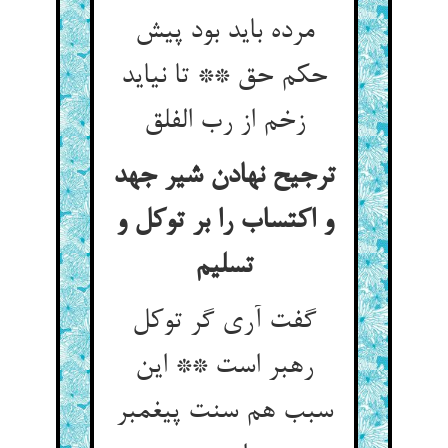
مرده باید بود پیش
حکم حق ** تا نیاید
ترجیح نهادن شیر جهد
و اکتساب را بر توکل و
گفت آری گر توکل
رهبر است ** این
سبب هم سنت پیغمبر