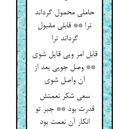
حاملی محمول گرداند
ترا ** قابلی مقبول
گرداند ترا
قابل امر ویی قایل شوی
** وصل جویی بعد از
سعی شکر نعمتش
قدرت بود ** جبر تو
انکار آن نعمت بود