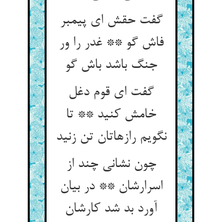
گفت حقش ای پیمبر
فاش گو ** غدر را ور
جنگ باشد باش گو
گفت ای قوم دغل
خامش کنید ** تا
نگویم رازهاتان تن زنید
چون نشانی چند از
اسرارشان ** در بیان
آورد بد شد کارشان‏