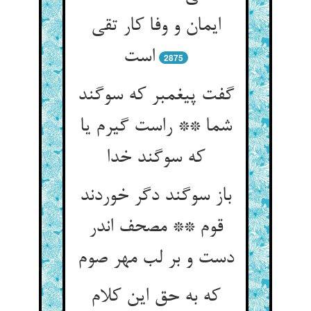
ایمان و وفا کار تقی
است‏
2875
گفت پیغمبر که سوگند
شما ** راست گیرم یا
که سوگند خدا
باز سوگند دگر خوردند
قوم ** مصحف اندر
دست و بر لب مهر صوم‏
که به حق این کلام