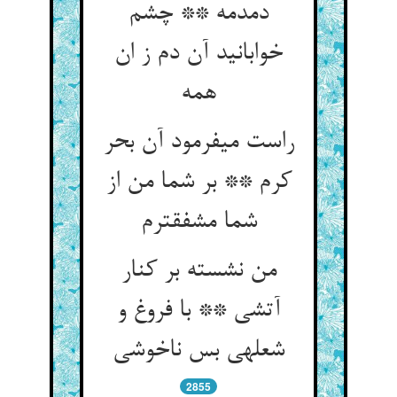
دمدمه ** چشم
خوابانید آن دم ز ان
همه‏
راست می‏فرمود آن بحر
کرم ** بر شما من از
شما مشفق‏ترم‏
من نشسته بر کنار
آتشی ** با فروغ و
شعله‏ی بس ناخوشی‏
2855