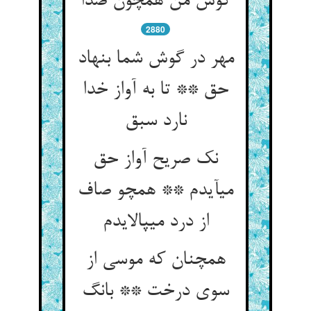
گوش من همچون صدا
2880
مهر در گوش شما بنهاد
حق ** تا به آواز خدا
نارد سبق‏
نک صریح آواز حق
می‏آیدم ** همچو صاف
از درد می‏پالایدم‏
همچنان که موسی از
سوی درخت ** بانگ