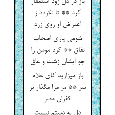
باز در دل زود استغفار
کرد ** تا نگردد ز
اعتراض او روی زرد
شومی یاری اصحاب
نفاق ** کرد مومن را
چو ایشان زشت و عاق‏
باز می‏زارید کای علام
سر ** مر مرا مگذار بر
کفران مصر
دل به دستم نیست