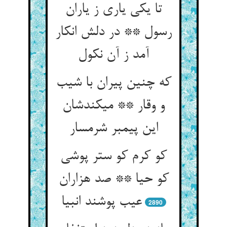
تا یکی یاری ز یاران
رسول ** در دلش انکار
آمد ز آن نکول‏
که چنین پیران با شیب
و وقار ** می‏کندشان
این پیمبر شرمسار
کو کرم کو ستر پوشی
کو حیا ** صد هزاران
عیب پوشند انبیا
2890