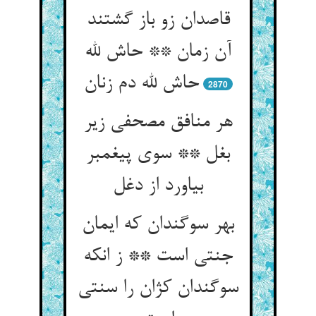
قاصدان زو باز گشتند
آن زمان ** حاش لله
حاش لله دم زنان‏
2870
هر منافق مصحفی زیر
بغل ** سوی پیغمبر
بیاورد از دغل‏
بهر سوگندان که ایمان
جنتی است ** ز انکه
سوگندان کژان را سنتی