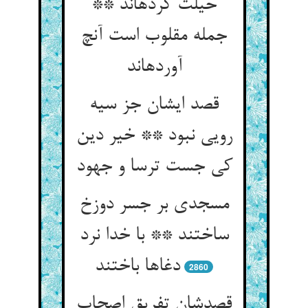
حیلت کرده‏اند **
جمله مقلوب است آنچ
آورده‏اند
قصد ایشان جز سیه
رویی نبود ** خیر دین
کی جست ترسا و جهود
مسجدی بر جسر دوزخ
ساختند ** با خدا نرد
دغاها باختند
2860
قصدشان تفریق اصحاب