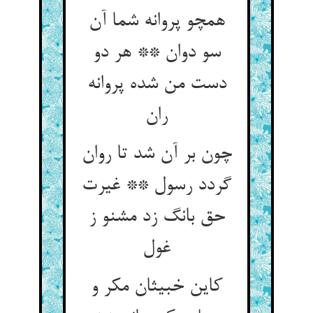
همچو پروانه شما آن
سو دوان ** هر دو
دست من شده پروانه
ران‏
چون بر آن شد تا روان
گردد رسول ** غیرت
حق بانگ زد مشنو ز
غول‏
کاین خبیثان مکر و