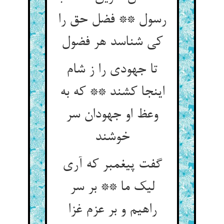
رسول ** فضل حق را
کی شناسد هر فضول‏
تا جهودی را ز شام
اینجا کشند ** که به
وعظ او جهودان سر
خوشند
گفت پیغمبر که آری
لیک ما ** بر سر
راهیم و بر عزم غزا