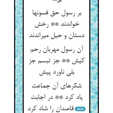
بر رسول حق فسون‏ها
خواندند ** رخش
دستان و حیل می‏راندند
آن رسول مهربان رحم
کیش ** جز تبسم جز
بلی ناورد پیش‏
شکرهای آن جماعت
یاد کرد ** در اجابت
قاصدان را شاد کرد
2850