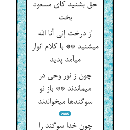
حق بشنید کای مسعود
بخت‏
از درخت إنی أنا الله
می‏شنید ** با کلام انوار
می‏آمد پدید
چون ز نور وحی در
می‏ماندند ** باز نو
سوگندها می‏خواندند
2885
چون خدا سوگند را