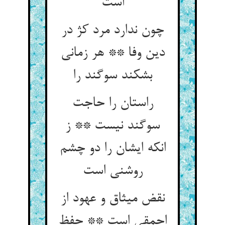
است‏
چون ندارد مرد کژ در
دین وفا ** هر زمانی
بشکند سوگند را
راستان را حاجت
سوگند نیست ** ز
انکه ایشان را دو چشم
روشنی است‏
نقض میثاق و عهود از
احمقی است ** حفظ