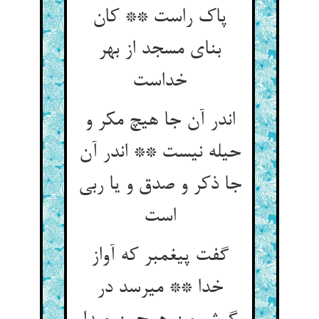
پاک راست ** کان
بنای مسجد از بهر
خداست‏
اندر آن جا هیچ مکر و
حیله نیست ** اندر آن
جا ذکر و صدق و یا ربی
است‏
گفت پیغمبر که آواز
خدا ** می‏رسد در