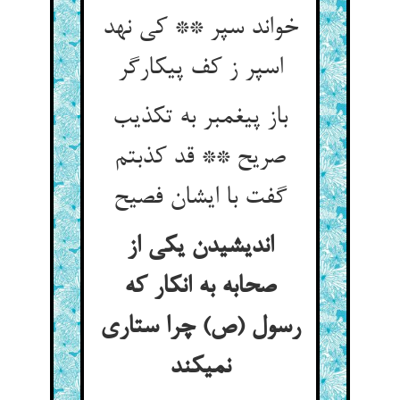
خواند سپر ** کی نهد
اسپر ز کف پیکارگر
باز پیغمبر به تکذیب
صریح ** قد کذبتم
گفت با ایشان فصیح‏
اندیشیدن یکی از
صحابه به انکار که
رسول (ص) چرا ستاری
نمی‏کند