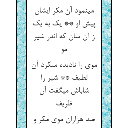
می‏نمود آن مکر ایشان
پیش او ** یک به یک
ز آن سان که اندر شیر
مو
موی را نادیده می‏کرد آن
لطیف ** شیر را
شاباش می‏گفت آن
ظریف‏
صد هزاران موی مکر و