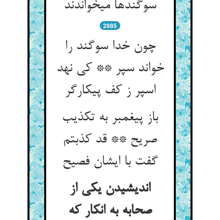
سوگندها می‏خواندند
2885
چون خدا سوگند را
خواند سپر ** کی نهد
اسپر ز کف پیکارگر
باز پیغمبر به تکذیب
صریح ** قد کذبتم
گفت با ایشان فصیح‏
اندیشیدن یکی از
صحابه به انکار که