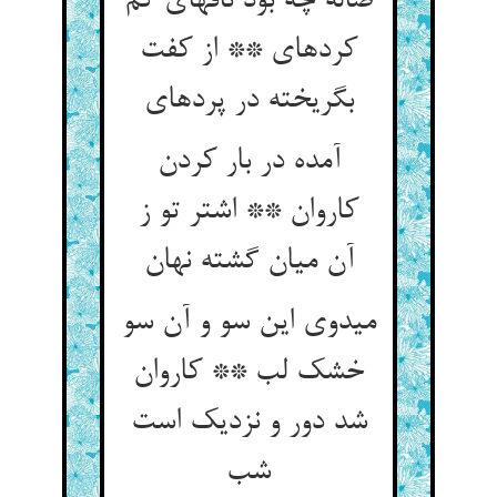
ضاله چه بود ناقه‏ای گم
کرده‏ای ** از کفت
بگریخته در پرده‏ای‏
آمده در بار کردن
کاروان ** اشتر تو ز
آن میان گشته نهان‏
می‏دوی این سو و آن سو
خشک لب ** کاروان
شد دور و نزدیک است
شب‏