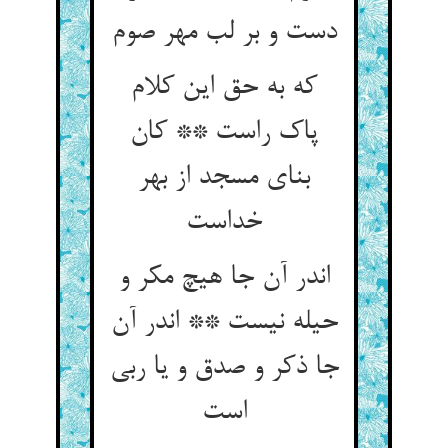
دست و بر لب مهر صوم‏
که به حق این کلام
پاک راست ** کان
بنای مسجد از بهر
خداست‏
اندر آن جا هیچ مکر و
حیله نیست ** اندر آن
جا ذکر و صدق و یا ربی
است‏