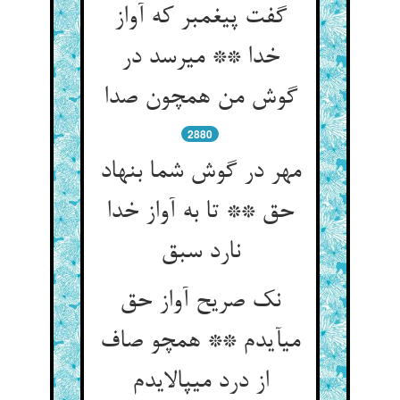
گفت پیغمبر که آواز
خدا ** می‏رسد در
گوش من همچون صدا
2880
مهر در گوش شما بنهاد
حق ** تا به آواز خدا
نارد سبق‏
نک صریح آواز حق
می‏آیدم ** همچو صاف
از درد می‏پالایدم‏