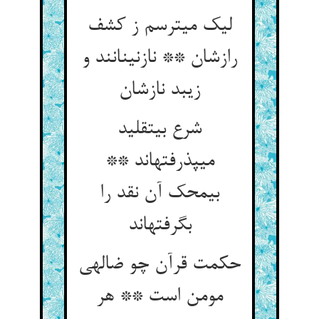
لیک می‏ترسم ز کشف
رازشان ** نازنینانند و
زیبد نازشان‏
شرع بی‏تقلید
می‏پذرفته‏اند **
بی‏محک آن نقد را
بگرفته‏اند
حکمت قرآن چو ضاله‏ی
مومن است ** هر