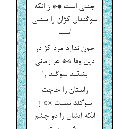
جنتی است ** ز انکه
سوگندان کژان را سنتی
است‏
چون ندارد مرد کژ در
دین وفا ** هر زمانی
بشکند سوگند را
راستان را حاجت
سوگند نیست ** ز
انکه ایشان را دو چشم