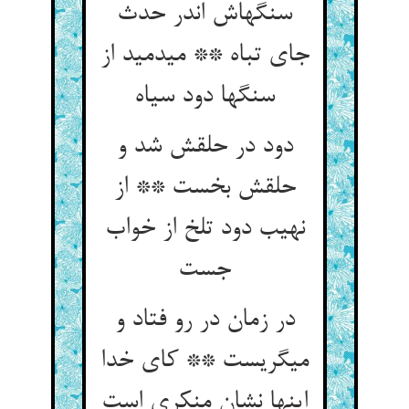
سنگهاش اندر حدث
جای تباه ** می‏دمید از
سنگها دود سیاه‏
دود در حلقش شد و
حلقش بخست ** از
نهیب دود تلخ از خواب
جست‏
در زمان در رو فتاد و
می‏گریست ** کای خدا
اینها نشان منکری است‏