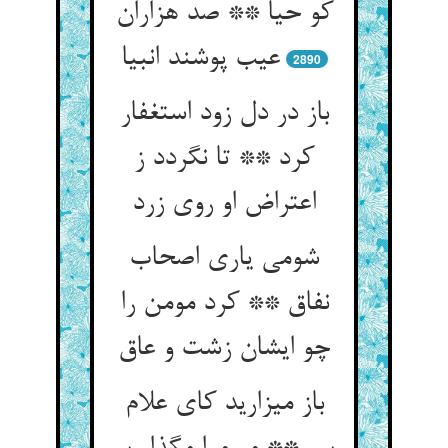
کو حیا ** صد هزاران
عیب پوشند انبیا
2890
باز در دل زود استغفار
کرد ** تا نگردد ز
اعتراض او روی زرد
شومی یاری اصحاب
نفاق ** کرد مومن را
چو ایشان زشت و عاق‏
باز می‏زارید کای علام