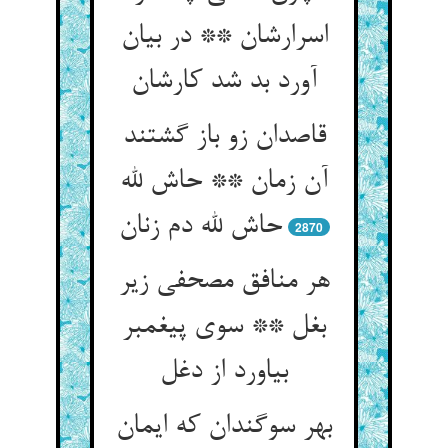
اسرارشان ** در بیان
آورد بد شد کارشان‏
قاصدان زو باز گشتند
آن زمان ** حاش لله
حاش لله دم زنان‏
2870
هر منافق مصحفی زیر
بغل ** سوی پیغمبر
بیاورد از دغل‏
بهر سوگندان که ایمان