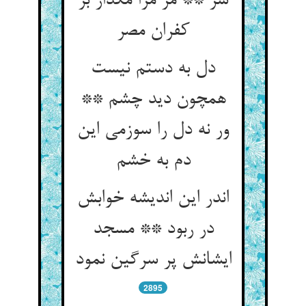
سر ** مر مرا مگذار بر
کفران مصر
دل به دستم نیست
همچون دید چشم **
ور نه دل را سوزمی این
دم به خشم‏
اندر این اندیشه خوابش
در ربود ** مسجد
ایشانش پر سرگین نمود
2895