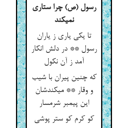
رسول (ص) چرا ستاری
نمی‏کند
تا یکی یاری ز یاران
رسول ** در دلش انکار
آمد ز آن نکول‏
که چنین پیران با شیب
و وقار ** می‏کندشان
این پیمبر شرمسار
کو کرم کو ستر پوشی