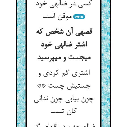
کسی در ضاله‏ی خود
موقن است‏
2910
قصه‏ی آن شخص که
اشتر ضاله‏ی خود
می‏جست و می‏پرسید
اشتری گم کردی و
جستیش چست **
چون بیابی چون ندانی
کان تست‏