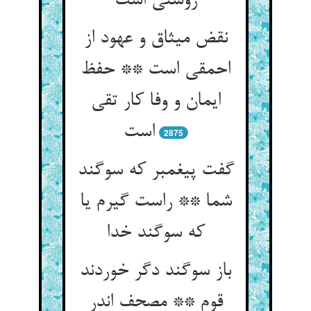
روشنی است‏
نقض میثاق و عهود از
احمقی است ** حفظ
ایمان و وفا کار تقی
است‏
2875
گفت پیغمبر که سوگند
شما ** راست گیرم یا
که سوگند خدا
باز سوگند دگر خوردند
قوم ** مصحف اندر