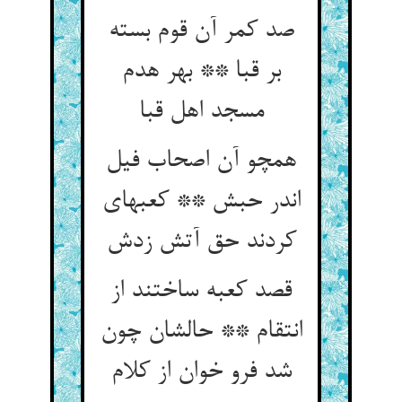
صد کمر آن قوم بسته
بر قبا ** بهر هدم
مسجد اهل قبا
همچو آن اصحاب فیل
اندر حبش ** کعبه‏ای
کردند حق آتش زدش‏
قصد کعبه ساختند از
انتقام ** حالشان چون
شد فرو خوان از کلام‏