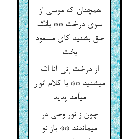
همچنان که موسی از
سوی درخت ** بانگ
حق بشنید کای مسعود
بخت‏
از درخت إنی أنا الله
می‏شنید ** با کلام انوار
می‏آمد پدید
چون ز نور وحی در
می‏ماندند ** باز نو