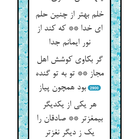
خلم بهتر از چنین حلم
ای خدا ** که کند از
نور ایمانم جدا
گر بکاوی کوشش اهل
مجاز ** تو به تو گنده
بود همچون پیاز
2900
هر یکی از یکدیگر
بی‏مغزتر ** صادقان را
یک ز دیگر نغزتر