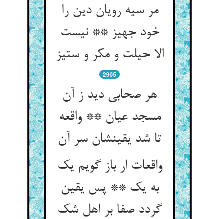
مر سیه رویان دین را
خود جهیز ** نیست
الا حیلت و مکر و ستیز
2905
هر صحابی دید ز آن
مسجد عیان ** واقعه
تا شد یقینشان سر آن‏
واقعات ار باز گویم یک
به یک ** پس یقین
گردد صفا بر اهل شک‏