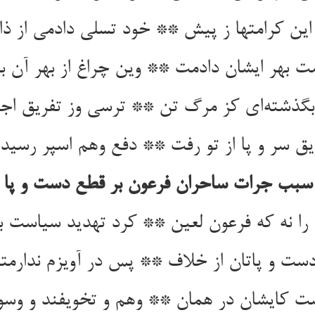
 این کرامتها ز پیش ** خود تسلی دادمی از 
مت بهر ایشان دادمت ** وین چراغ از بهر آن ب
 بگذشته‌ای کز مرگ تن ** ترسی وز تفریق اج
یق سر و پا از تو رفت ** دفع وهم اسپر رسی
سبب جرات ساحران فرعون بر قطع دست و پا
را نه که فرعون لعین ** کرد تهدید سیاست ب
دست و پاتان از خلاف ** پس در آویزم ندارمت
شت کایشان در همان ** وهم و تخویفند و وس