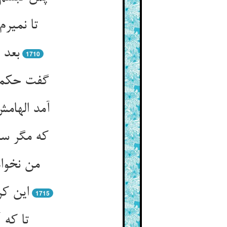
تا نمیر
بعد 
1710
گفت حکمت 
آمد الهام
که مگر سا
من نخواه
این کر
1715
تا که 