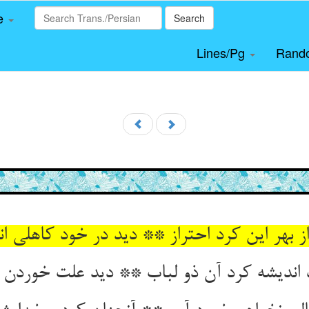
le
Search
Lines/Pg
Rand
از بهر این کرد احتراز ** دید در خود کاهلی ان
اندیشه کرد آن ذو لباب ** دید علت خوردن ب