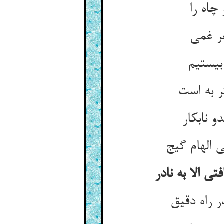
چاه را
هر غمی
بیستیم
ر به است
 نابکار
 الهام گیج
ی الا به نادر
 راه دقیق