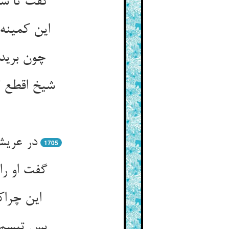
گفت تا سا
این کمینه
چون برید
شیخ اقطع 
در عریش
1705
گفت او ر
این چراک
پس تبسم ک