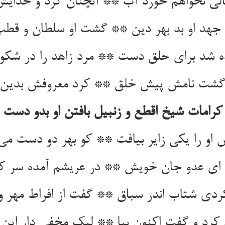
لی نخواهم خورد آب ** آنچنان کرد و خدایش
 جهد او بد بهر دین ** گشت او سلطان و قطب 
ه شد برای حلق دست ** مرد زاهد را در شک
گشت نامش پیش خلق ** کرد معروفش بدین 
کرامات شیخ اقطع و زنبیل بافتن او بدو دست
 او را یکی زایر بیافت ** کو بهر دو دست می
ا ای عدو جان خویش ** در عریشم آمده سر ک
ردی شتاب اندر سباق ** گفت از افراط مهر و
رد و گفت اکنون بیا ** لیک مخفی دار این ر