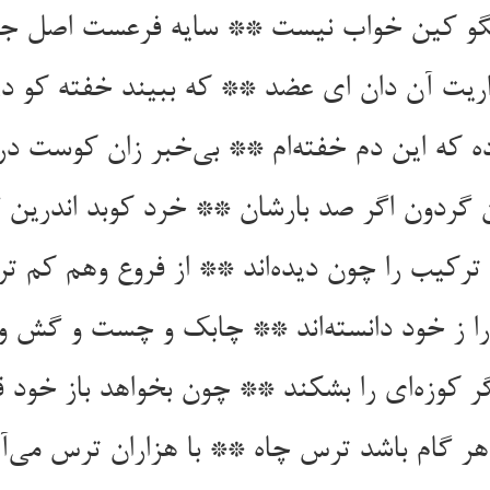
مگو کین خواب نیست ** سایه فرعست اصل ج
اریت آن دان ای عضد ** که ببیند خفته کو د
ده که این دم خفته‌ام ** بی‌خبر زان کوست د
 گردون اگر صد بارشان ** خرد کوبد اندرین گ
ترکیب را چون دیده‌اند ** از فروع وهم کم ترس
را ز خود دانسته‌اند ** چابک و چست و گش و ب
گر کوزه‌ای را بشکند ** چون بخواهد باز خود ق
هر گام باشد ترس چاه ** با هزاران ترس می‌آی