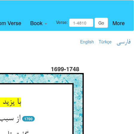
om Verse
Book
More
Verse:
Go
فارسی
Türkçe
English
1699-1748
با یزید 
از سبب 
1700