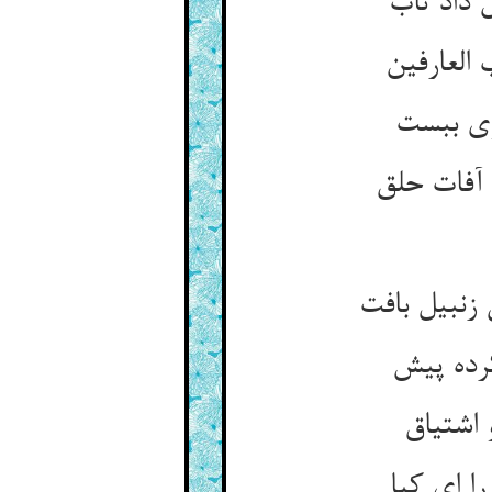
 داد تاب
العارفین
وی ببست
آفات حلق
 زنبیل بافت
رده پیش
 اشتیاق
ا ای کیا