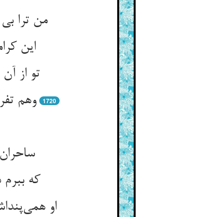
من ترا بی
این کرا
تو از آن
وهم تفر
1720
ساحران 
که ببرم 
او همی‌پندا