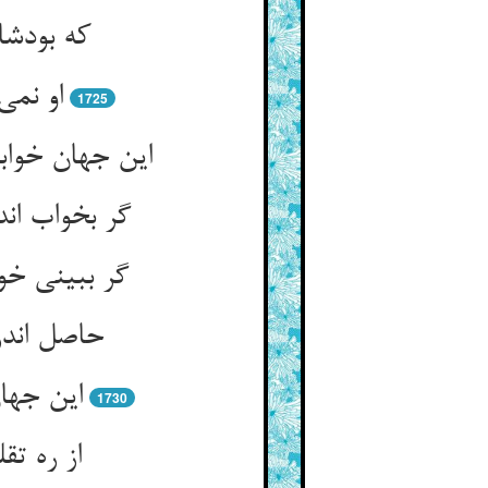
که بودشا
او نمی
1725
این جهان خوا
گر بخواب ان
گر ببینی خو
حاصل اندر
این جها
1730
از ره ت