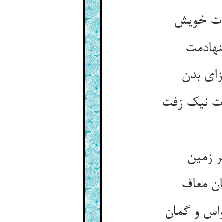
ذات خویش
نهادمت
زای بدن
دت نیک زفت
ر زمین
ان معاف
واس و گمان