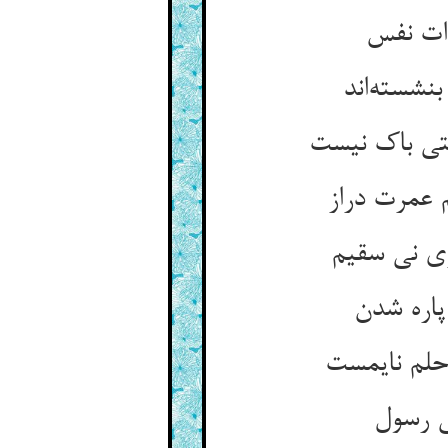
دات نفس
بنشسته‌اند
تی باک نیست
 عمرت دراز
زی نی سقیم
پاره شدن
حلم نایمست
ی رسول