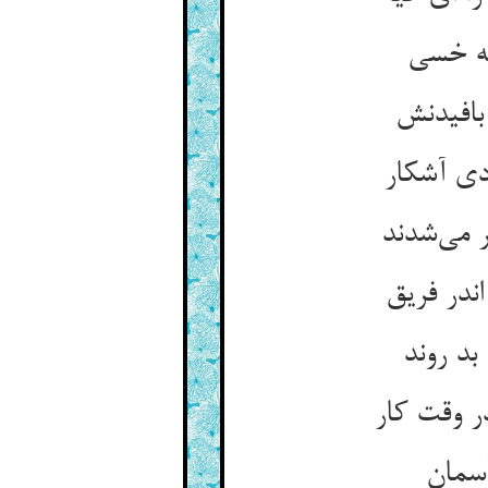
نه خسی
بافیدنش
دی آشکار
 می‌شدند
ندر فریق
بد روند
ر وقت کار
آسمان