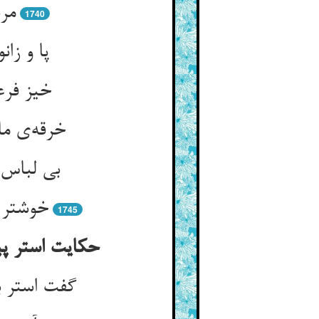
مرد
1740
پا و زا
خیز فرع
خرقه‌ی ما
بی لباس 
خوشتر ا
1745
حکایت استر پیش
گفت استر ب