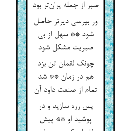
صبر از جمله پران‌تر بود
ور بپرسی دیرتر حاصل
شود ** سهل از بی
صبریت مشکل شود
چونک لقمان تن بزد
هم در زمان ** شد
تمام از صنعت داود آن
پس زره سازید و در
پوشید او ** پیش