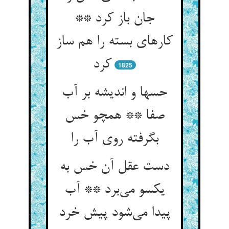
جان باز کرد **
کارهای بسته را هم ساز
کرد
1825
حسها و اندیشه بر آب
صفا ** همچو خس
بگرفته روی آب را
دست عقل آن خس به
یکسو می‌برد ** آب
پیدا می‌شود پیش خرد