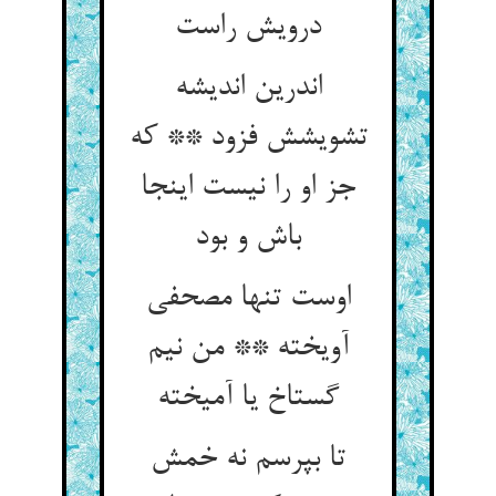
درویش راست
اندرین اندیشه
تشویشش فزود ** که
جز او را نیست اینجا
باش و بود
اوست تنها مصحفی
آویخته ** من نیم
گستاخ یا آمیخته
تا بپرسم نه خمش