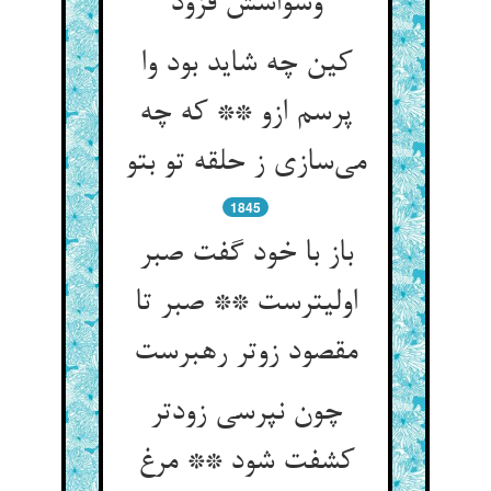
وسواسش فزود
کین چه شاید بود وا
پرسم ازو ** که چه
می‌سازی ز حلقه تو بتو
1845
باز با خود گفت صبر
اولیترست ** صبر تا
مقصود زوتر رهبرست
چون نپرسی زودتر
کشفت شود ** مرغ