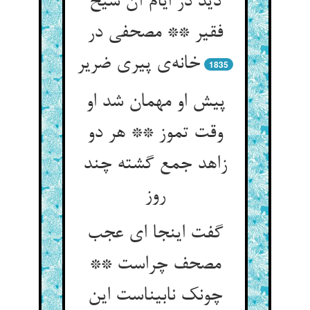
دید در ایام آن شیخ
فقیر ** مصحفی در
خانه‌ی پیری ضریر
1835
پیش او مهمان شد او
وقت تموز ** هر دو
زاهد جمع گشته چند
روز
گفت اینجا ای عجب
مصحف چراست **
چونک نابیناست این