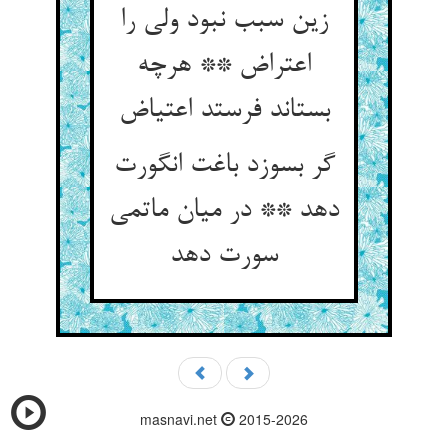
زین سبب نبود ولی را
اعتراض ** هرچه
بستاند فرستد اعتیاض
گر بسوزد باغت انگورت
دهد ** در میان ماتمی
سورت دهد
masnavi.net
2015-2026