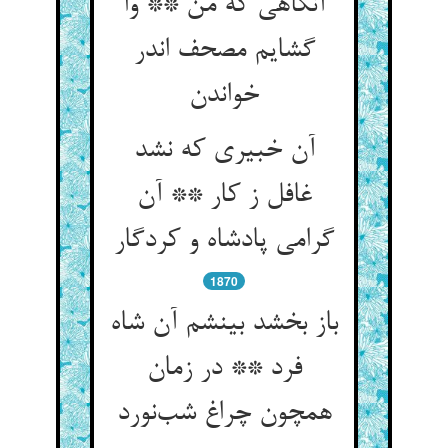
آنگاهی که من ** وا
گشایم مصحف اندر
خواندن
آن خبیری که نشد
غافل ز کار ** آن
گرامی پادشاه و کردگار
1870
باز بخشد بینشم آن شاه
فرد ** در زمان
همچون چراغ شب‌نورد