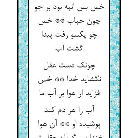
خس بس انبه بود بر جو
چون حباب ** خس
چو یکسو رفت پیدا
گشت آب
چونک دست عقل
نگشاید خدا ** خس
فزاید از هوا بر آب ما
آب را هر دم کند
پوشیده او ** آن هوا