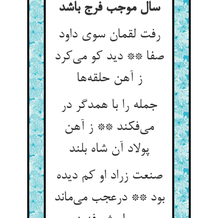
سال موجب فرج باشد
رفت لقمان سوی داود
صفا ** دید کو می‌کرد
ز آهن حلقه‌ها
جمله را با همدگر در
می‌فکند ** ز آهن
پولاد آن شاه بلند
صنعت زراد او کم دیده
بود ** درعجب می‌ماند