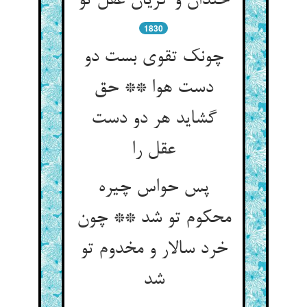
خندان و گریان عقل تو
1830
چونک تقوی بست دو
دست هوا ** حق
گشاید هر دو دست
عقل را
پس حواس چیره
محکوم تو شد ** چون
خرد سالار و مخدوم تو
شد