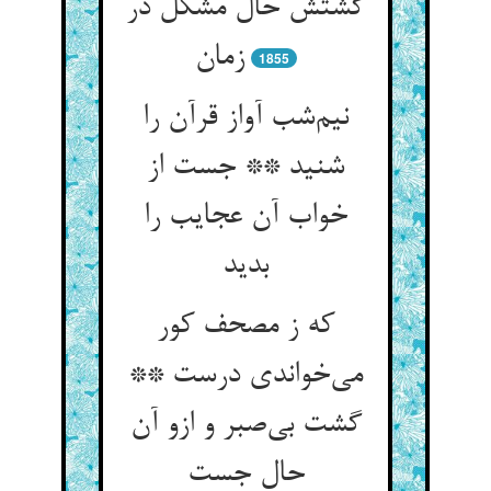
گشتش حال مشکل در
زمان
1855
نیم‌شب آواز قرآن را
شنید ** جست از
خواب آن عجایب را
بدید
که ز مصحف کور
می‌خواندی درست **
گشت بی‌صبر و ازو آن
حال جست