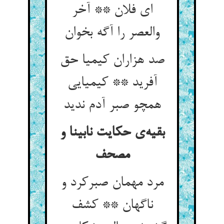
ای فلان ** آخر
والعصر را آگه بخوان
صد هزاران کیمیا حق
آفرید ** کیمیایی
همچو صبر آدم ندید
بقیه‌ی حکایت نابینا و
مصحف
مرد مهمان صبرکرد و
ناگهان ** کشف