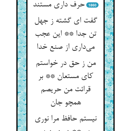
حرف داری مستند
1860
گفت ای گشته ز جهل
تن جدا ** این عجب
می‌داری از صنع خدا
من ز حق در خواستم
کای مستعان ** بر
قرائت من حریصم
همچو جان
نیستم حافظ مرا نوری