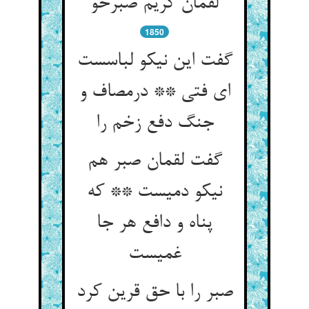
لقمان کریم صبرخو
1850
گفت این نیکو لباسست
ای فتی ** درمصاف و
جنگ دفع زخم را
گفت لقمان صبر هم
نیکو دمیست ** که
پناه و دافع هر جا
غمیست
صبر را با حق قرین کرد