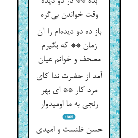
بده ** در دو دیده
وقت خواندن بی‌گره
باز ده دو دیده‌ام را آن
زمان ** که بگیرم
مصحف و خوانم عیان
آمد از حضرت ندا کای
مرد کار ** ای بهر
رنجی به ما اومیدوار
1865
حسن ظنست و امیدی