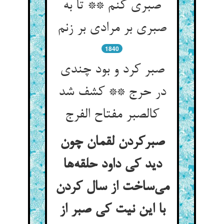
صبری کنم ** تا به
صبری بر مرادی بر زنم
1840
صبر کرد و بود چندی
در حرج ** کشف شد
کالصبر مفتاح الفرج
صبرکردن لقمان چون
دید کی داود حلقه‌ها
می‌ساخت از سال کردن
با این نیت کی صبر از