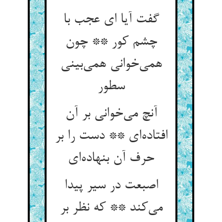
گفت آیا ای عجب با
چشم کور ** چون
همی‌خوانی همی‌بینی
سطور
آنچ می‌خوانی بر آن
افتاده‌ای ** دست را بر
حرف آن بنهاده‌ای
اصبعت در سیر پیدا
می‌کند ** که نظر بر