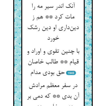
آنک اندر سیر مه را
مات کرد ** هم ز
دین‌داری او دین رشک
خورد
با چنین تقوی و اوراد و
قیام ** طالب خاصان
حق بودی مدام
1945
در سفر معظم مرادش
آن بدی ** که دمی بر