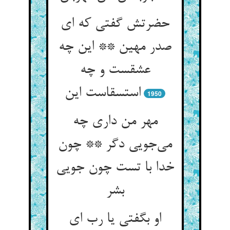
حضرتش گفتی که ای
صدر مهین ** این چه
عشقست و چه
استسقاست این
1950
مهر من داری چه
می‌جویی دگر ** چون
خدا با تست چون جویی
بشر
او بگفتی یا رب ای