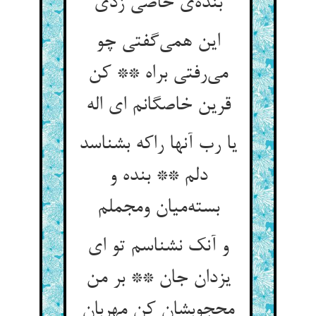
بنده‌ی خاصی زدی
این همی‌گفتی چو
می‌رفتی براه ** کن
قرین خاصگانم ای اله
یا رب آنها راکه بشناسد
دلم ** بنده و
بسته‌میان ومجملم
و آنک نشناسم تو ای
یزدان جان ** بر من
محجوبشان کن مهربان