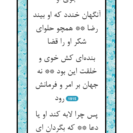
آنگهان خندد که او بیند
رضا ** همچو حلوای
شکر او را قضا
بنده‌ای کش خوی و
خلقت این بود ** نه
جهان بر امر و فرمانش
رود
1915
پس چرا لابه کند او یا
دعا ** که بگردان ای