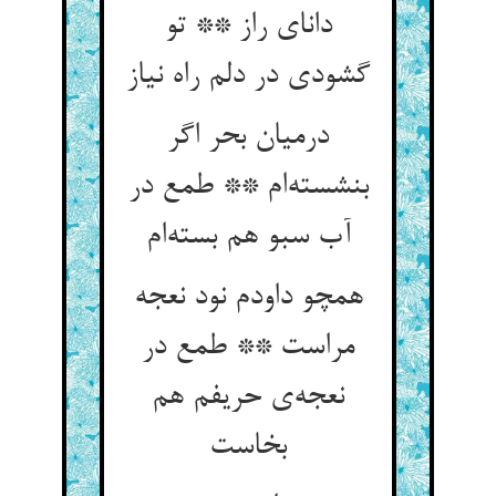
دانای راز ** تو
گشودی در دلم راه نیاز
درمیان بحر اگر
بنشسته‌ام ** طمع در
آب سبو هم بسته‌ام
همچو داودم نود نعجه
مراست ** طمع در
نعجه‌ی حریفم هم
بخاست