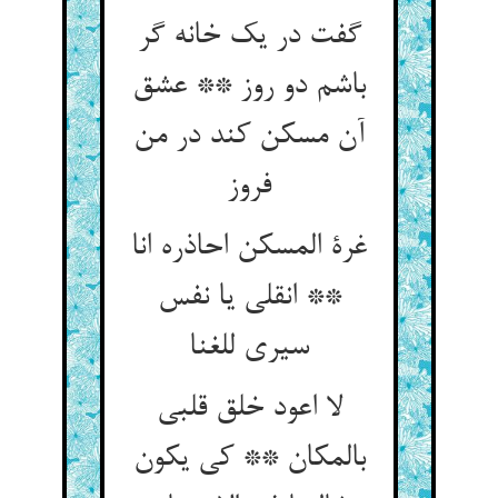
گفت در یک خانه گر
باشم دو روز ** عشق
آن مسکن کند در من
فروز
غرة المسکن احاذره انا
** انقلی یا نفس
سیری للغنا
لا اعود خلق قلبی
بالمکان ** کی یکون