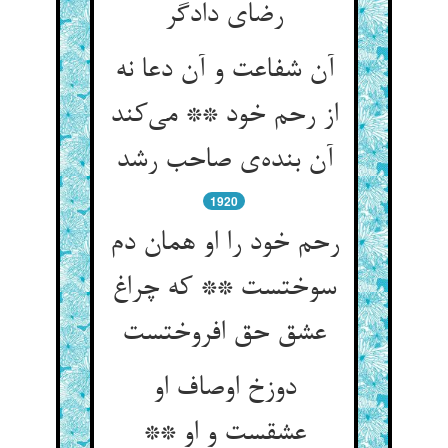
رضای دادگر
آن شفاعت و آن دعا نه
از رحم خود ** می‌کند
آن بنده‌ی صاحب رشد
1920
رحم خود را او همان دم
سوختست ** که چراغ
عشق حق افروختست
دوزخ اوصاف او
عشقست و او **