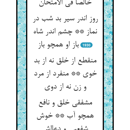
خالصا فی الامتحان
روز اندر سیر بد شب در
نماز ** چشم اندر شاه
باز او همچو باز
1930
منقطع از خلق نه از بد
خوی ** منفرد از مرد
و زن نه از دوی
مشفقی خلق و نافع
همچو آب ** خوش
شفعیی و دعااش