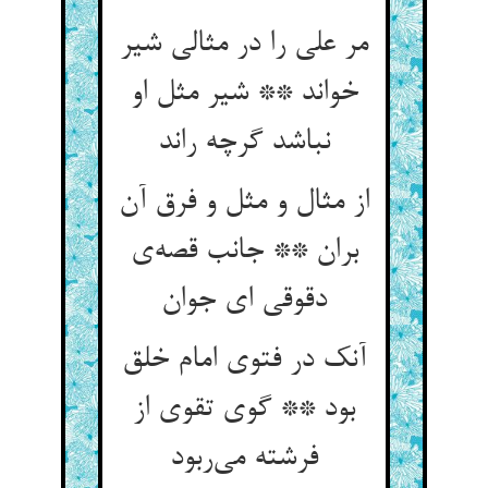
مر علی را در مثالی شیر
خواند ** شیر مثل او
نباشد گرچه راند
از مثال و مثل و فرق آن
بران ** جانب قصه‌ی
دقوقی ای جوان
آنک در فتوی امام خلق
بود ** گوی تقوی از
فرشته می‌ربود