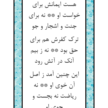
هست ایمانش برای
خواست او ** نه برای
جنت و اشجار و جو
ترک کفرش هم برای
حق بود ** نه ز بیم
آنک در آتش رود
این چنین آمد ز اصل
آن خوی او ** نه
ریاضت نه بجست و
جوی او