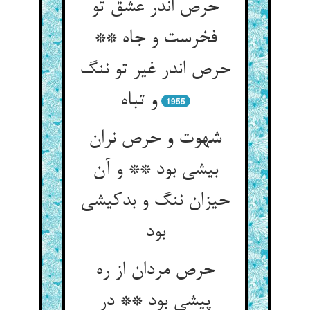
حرص اندر عشق تو
فخرست و جاه **
حرص اندر غیر تو ننگ
و تباه
1955
شهوت و حرص نران
بیشی بود ** و آن
حیزان ننگ و بدکیشی
بود
حرص مردان از ره
پیشی بود ** در