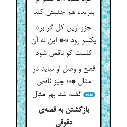
ببریده هم جنبش کند
جزو ازین کل گر برد
یکسو رود ** این نه آن
کلست کو ناقص شود
قطع و وصل او نیاید در
مقال ** چیز ناقص
گفته شد بهر مثال
1940
بازگشتن به قصه‌ی
دقوقی