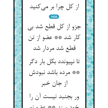
از کل چرا بر می‌کنید
1935
جزو از کل قطع شد بی
کار شد ** عضو از تن
قطع شد مردار شد
تا نپیوندد بکل بار دگر
** مرده باشد نبودش
از جان خبر
ور بجنبد نیست آن را
خود سند ** عضو نو