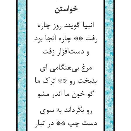
خواستن
انبیا گویند روز چاره
رفت ** چاره آنجا بود
و دست‌افزار زفت
مرغ بی‌هنگامی ای
بدبخت رو ** ترک ما
گو خون ما اندر مشو
رو بگرداند به سوی
دست چپ ** در تبار