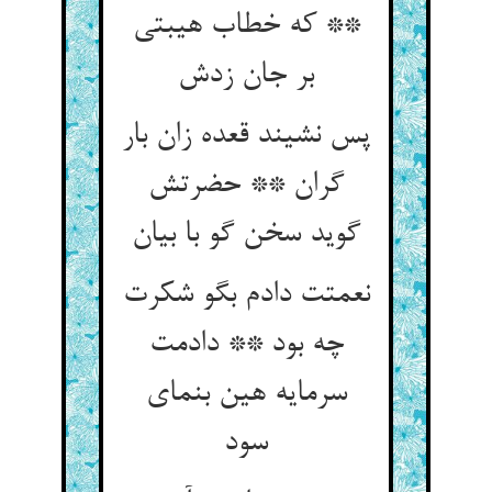
** که خطاب هیبتی
بر جان زدش
پس نشیند قعده زان بار
گران ** حضرتش
گوید سخن گو با بیان
نعمتت دادم بگو شکرت
چه بود ** دادمت
سرمایه هین بنمای
سود