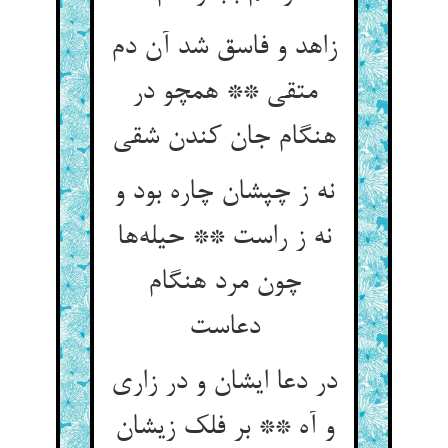
زاهد و فاسق شد آن دم
متقی ** همچو در
هنگام جان کندن شقی
نه ز چپشان چاره بود و
نه ز راست ** حیله‌ها
چون مرد هنگام
دعاست
در دعا ایشان و در زاری
و آه ** بر فلک زیشان