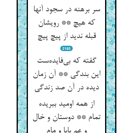
سر برهنه در سجود آنها
که هیچ ** رویشان
قبله ندید از پیچ پیچ
2185
گفته که بی‌فایده‌ست
این بندگی ** آن زمان
دیده در آن صد زندگی
از همه اومید ببریده
تمام ** دوستان و خال
و عم بابا و مام