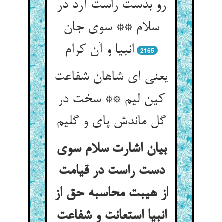
رو بدست راست آرد در
سلام ** سوی جان
انبیا و آن کرام
2165
یعنی ای شاهان شفاعت
کین لیم ** سخت در
گل ماندش پای و گلیم
بیان اشارت سلام سوی
دست راست در قیامت
از هیبت محاسبه حق از
انبیا استعانت و شفاعت