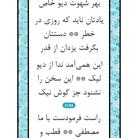
بهر شهوت دیو خاص
یادتان ناید که روزی در
خطر ** دستتان
بگرفت یزدان از قدر
این همی‌آمد ندا از دیو
لیک ** این سخن را
نشنود جز گوش نیک
2195
راست فرمودست با ما
مصطفی ** قطب و