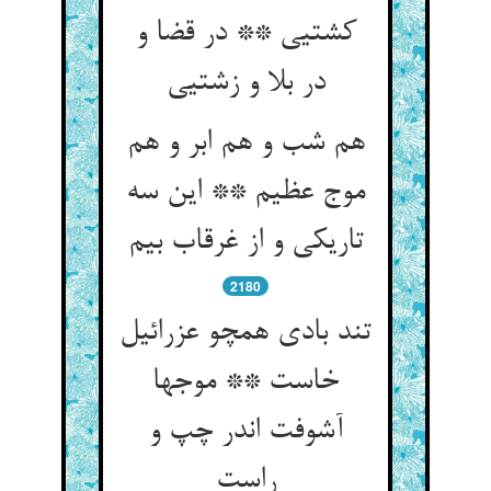
کشتیی ** در قضا و
در بلا و زشتیی
هم شب و هم ابر و هم
موج عظیم ** این سه
تاریکی و از غرقاب بیم
2180
تند بادی همچو عزرائیل
خاست ** موجها
آشوفت اندر چپ و
راست