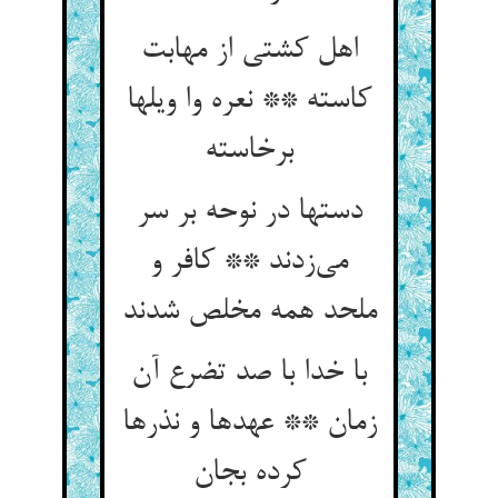
اهل کشتی از مهابت
کاسته ** نعره وا ویلها
برخاسته
دستها در نوحه بر سر
می‌زدند ** کافر و
ملحد همه مخلص شدند
با خدا با صد تضرع آن
زمان ** عهدها و نذرها
کرده بجان