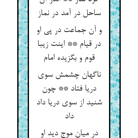
ساحل در آمد در نماز
و آن جماعت در پی او
در قیام ** اینت زیبا
قوم و بگزیده امام
ناگهان چشمش سوی
دریا فتاد ** چون
شنید از سوی دریا داد
داد
در میان موج دید او