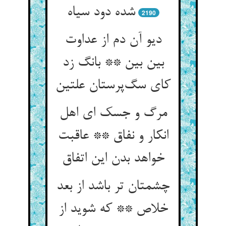
شده دود سیاه
2190
دیو آن دم از عداوت
بین بین ** بانگ زد
کای سگ‌پرستان علتین
مرگ و جسک ای اهل
انکار و نفاق ** عاقبت
خواهد بدن این اتفاق
چشمتان تر باشد از بعد
خلاص ** که شوید از