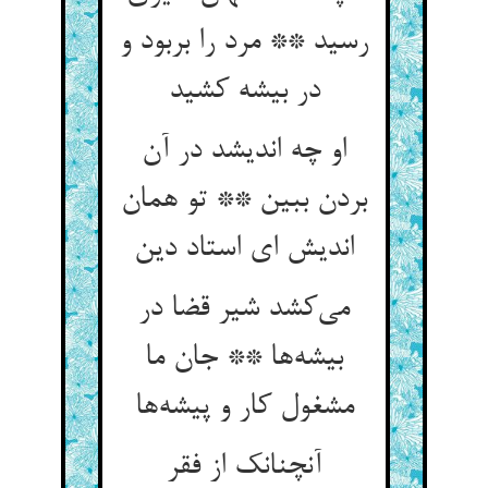
رسید ** مرد را بربود و
در بیشه کشید
او چه اندیشد در آن
بردن ببین ** تو همان
اندیش ای استاد دین
می‌کشد شیر قضا در
بیشه‌ها ** جان ما
مشغول کار و پیشه‌ها
آنچنانک از فقر