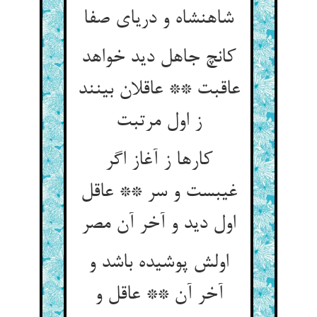
شاهنشاه و دریای صفا
کانچ جاهل دید خواهد
عاقبت ** عاقلان بینند
ز اول مرتبت
کارها ز آغاز اگر
غیبست و سر ** عاقل
اول دید و آخر آن مصر
اولش پوشیده باشد و
آخر آن ** عاقل و