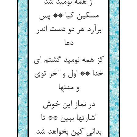
از همه نومید شد
مسکین کیا ** پس
برآرد هر دو دست اندر
دعا
کز همه نومید گشتم ای
خدا ** اول و آخر توی
و منتها
در نماز این خوش
اشارتها ببین ** تا
بدانی کین بخواهد شد