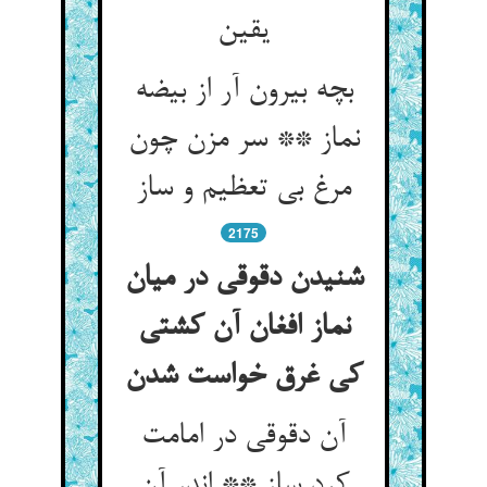
یقین
بچه بیرون آر از بیضه
نماز ** سر مزن چون
مرغ بی تعظیم و ساز
2175
شنیدن دقوقی در میان
نماز افغان آن کشتی
کی غرق خواست شدن
آن دقوقی در امامت
کرد ساز ** اندر آن