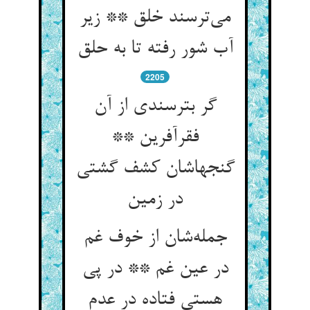
می‌ترسند خلق ** زیر
آب شور رفته تا به حلق
2205
گر بترسندی از آن
فقرآفرین **
گنجهاشان کشف گشتی
در زمین
جمله‌شان از خوف غم
در عین غم ** در پی
هستی فتاده در عدم