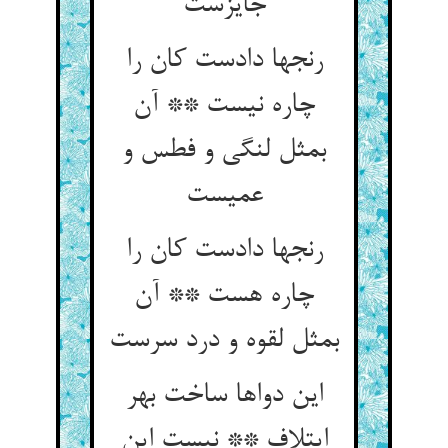
جایزست
رنجها دادست کان را
چاره نیست ** آن
بمثل لنگی و فطس و
عمیست
رنجها دادست کان را
چاره هست ** آن
بمثل لقوه و درد سرست
این دواها ساخت بهر
ایتلاف ** نیست این