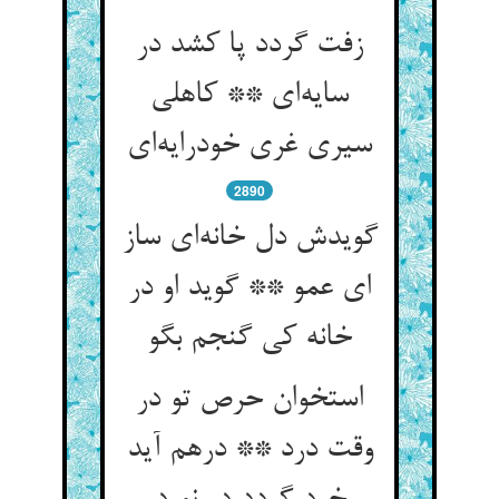
زفت گردد پا کشد در
سایه‌ای ** کاهلی
سیری غری خودرایه‌ای
2890
گویدش دل خانه‌ای ساز
ای عمو ** گوید او در
خانه کی گنجم بگو
استخوان حرص تو در
وقت درد ** درهم آید