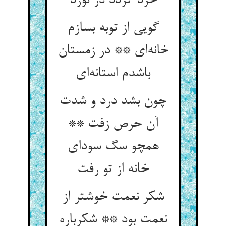
خرد گردد در نورد
گویی از توبه بسازم
خانه‌ای ** در زمستان
باشدم استانه‌ای
چون بشد درد و شدت
آن حرص زفت **
همچو سگ سودای
خانه از تو رفت
شکر نعمت خوشتر از
نعمت بود ** شکرباره