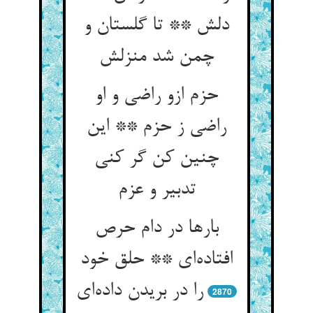
دلش ** تا گلستان و
چمن شد منزلش
حزم ازو راضی و او
راضی ز حزم ** این
چنین کن گر کنی
تدبیر و عزم
بارها در دام حرص
افتاده‌ای ** حلق خود
را در بریدن داده‌ای
2870