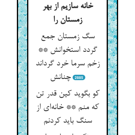
خانه سازیم از بهر
زمستان را
سگ زمستان جمع
گردد استخوانش **
زخم سرما خرد گرداند
چنانش
2885
کو بگوید کین قدر تن
که منم ** خانه‌ای از
سنگ باید کردنم