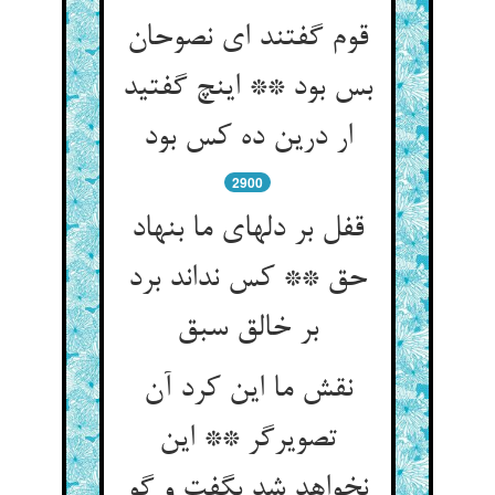
قوم گفتند ای نصوحان
بس بود ** اینچ گفتید
ار درین ده کس بود
2900
قفل بر دلهای ما بنهاد
حق ** کس نداند برد
بر خالق سبق
نقش ما این کرد آن
تصویرگر ** این
نخواهد شد بگفت و گو