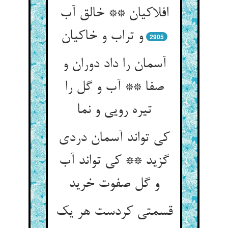
افلاکیان ** خالق آب
و تراب و خاکیان
2905
آسمان را داد دوران و
صفا ** آب و گل را
تیره رویی و نما
کی تواند آسمان دردی
گزید ** کی تواند آب
و گل صفوت خرید
قسمتی کردست هر یک