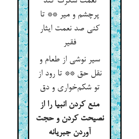
نعمت شکرت کند
پرچشم و میر ** تا
کنی صد نعمت ایثار
فقیر
سیر نوشی از طعام و
نقل حق ** تا رود از
تو شکم‌خواری و دق
منع کردن انبیا را از
نصیحت کردن و حجت
آوردن جبریانه