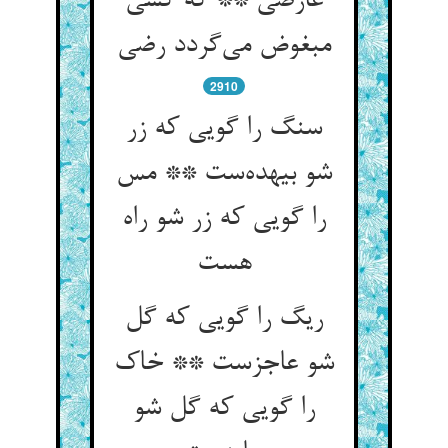
عارضی ** که کسی
مبغوض می‌گردد رضی
2910
سنگ را گویی که زر
شو بیهده‌ست ** مس
را گویی که زر شو راه
هست
ریگ را گویی که گل
شو عاجزست ** خاک
را گویی که گل شو