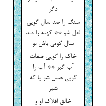
دگر
سنگ را صد سال گویی
لعل شو ** کهنه را صد
سال گویی باش نو
خاک را گویی صفات
آب گیر ** آب را
گویی عسل شو یا که
شیر
خالق افلاک او و