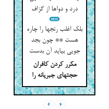
درد و دواها از گزاف
2915
بلک اغلب رنجها را چاره
هست ** چون بجد
جویی بیاید آن بدست
مکرر کردن کافران
حجتهای جبریانه را