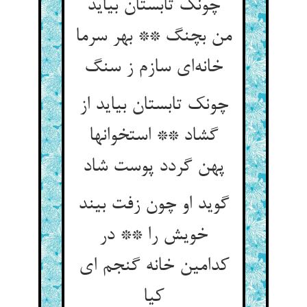
چونک تابستان بیاید
من بچنگ ** بهر سرما
خانه‌ای سازم ز سنگ
چونک تابستان بیاید از
گشاد ** استخوانها
پهن گردد پوست شاد
گوید او چون زفت بیند
خویش را ** در
کدامین خانه گنجم ای
کیا