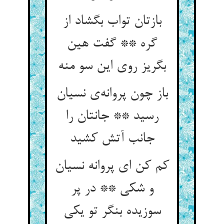
بازتان تواب بگشاد از
گره ** گفت هین
بگریز روی این سو منه
باز چون پروانه‌ی نسیان
رسید ** جانتان را
جانب آتش کشید
کم کن ای پروانه نسیان
و شکی ** در پر
سوزیده بنگر تو یکی