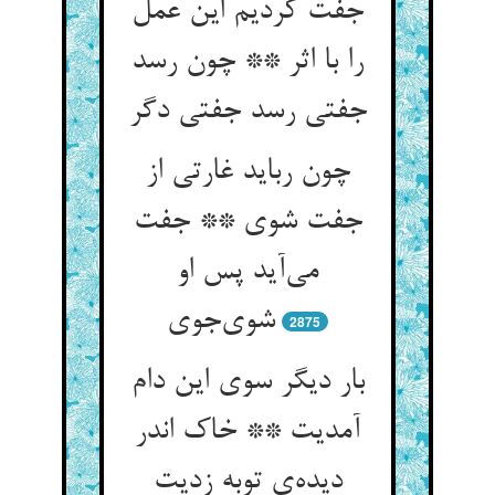
جفت کردیم این عمل
را با اثر ** چون رسد
جفتی رسد جفتی دگر
چون رباید غارتی از
جفت شوی ** جفت
می‌آید پس او
شوی‌جوی
2875
بار دیگر سوی این دام
آمدیت ** خاک اندر
دیده‌ی توبه زدیت