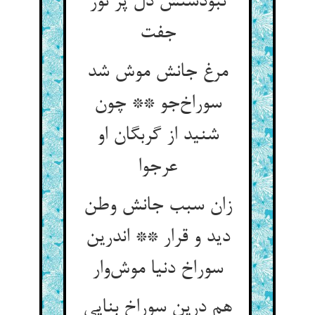
نبودستش دل پر نور
جفت
مرغ جانش موش شد
سوراخ‌جو ** چون
شنید از گربگان او
عرجوا
زان سبب جانش وطن
دید و قرار ** اندرین
سوراخ دنیا موش‌وار
هم درین سوراخ بنایی