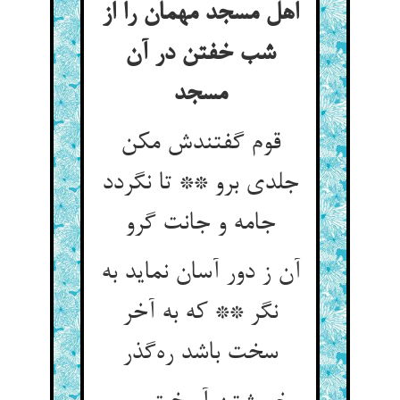
اهل مسجد مهمان را از
شب خفتن در آن
مسجد
قوم گفتندش مکن
جلدی برو ** تا نگردد
جامه و جانت گرو
آن ز دور آسان نماید به
نگر ** که به آخر
سخت باشد ره‌گذر