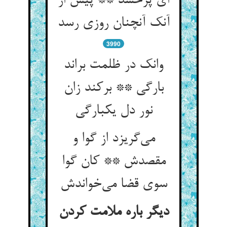
ای پرحسد ** پیش از
آنک آنچنان روزی رسد
3990
وانک در ظلمت براند
بارگی ** برکند زان
نور دل یکبارگی
می‌گریزد از گوا و
مقصدش ** کان گوا
سوی قضا می‌خواندش
دیگر باره ملامت کردن