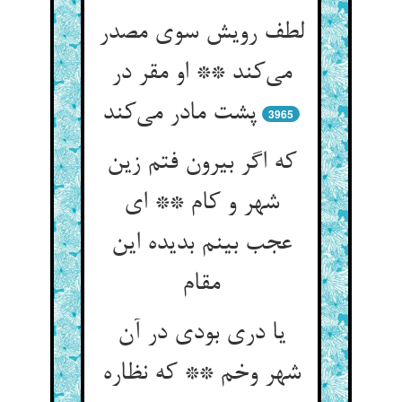
لطف رویش سوی مصدر
می‌کند ** او مقر در
پشت مادر می‌کند
3965
که اگر بیرون فتم زین
شهر و کام ** ای
عجب بینم بدیده این
مقام
یا دری بودی در آن
شهر وخم ** که نظاره