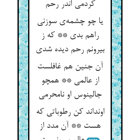
کردمی اندر رحم
یا چو چشمه‌ی سوزنی
راهم بدی ** که ز
بیرونم رحم دیده شدی
آن جنین هم غافلست
از عالمی ** همچو
جالینوس او نامحرمی
اونداند کن رطوباتی که
هست ** آن مدد از