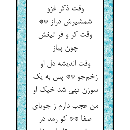
وقت ذکر غزو
شمشیرش دراز **
وقت کر و فر تیغش
چون پیاز
وقت اندیشه دل او
زخم‌جو ** پس به یک
سوزن تهی شد خیک او
من عجب دارم ز جویای
صفا ** کو رمد در