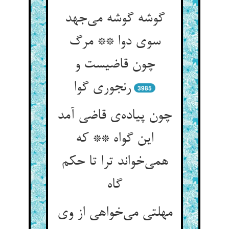
گوشه گوشه می‌جهد
سوی دوا ** مرگ
چون قاضیست و
رنجوری گوا
3985
چون پیاده‌ی قاضی آمد
این گواه ** که
همی‌خواند ترا تا حکم
گاه
مهلتی می‌خواهی از وی