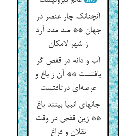
عالم بیرونیست
3970
آنچنانک چار عنصر در
جهان ** صد مدد آرد
ز شهر لامکان
آب و دانه در قفص گر
یافتست ** آن ز باغ و
عرصه‌ای درتافتست
جانهای انبیا بینند باغ
** زین قفص در وقت
نقلان و فراغ