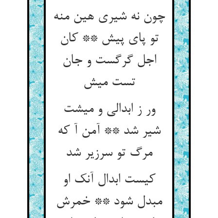
چون نه شیری هین منه
تو پای پیش ** کان
اجل گرگست و جان
تست میش
ور ز ابدالی و میشت
شیر شد ** آمن آ که
مرگ تو سرزیر شد
کیست ابدال آنک او
مبدل شود ** خمرش