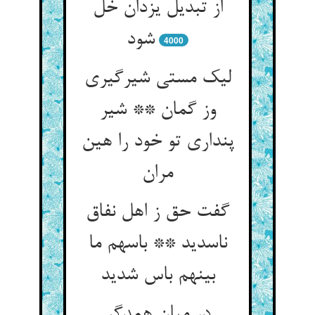
از تبدیل یزدان خل
شود
4000
لیک مستی شیرگیری
وز گمان ** شیر
پنداری تو خود را هین
مران
گفت حق ز اهل نفاق
ناسدید ** باسهم ما
بینهم باس شدید
در میان همدگر