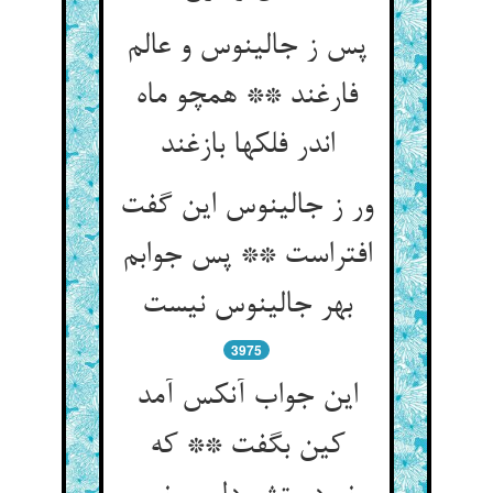
پس ز جالینوس و عالم
فارغند ** همچو ماه
اندر فلکها بازغند
ور ز جالینوس این گفت
افتراست ** پس جوابم
بهر جالینوس نیست
3975
این جواب آنکس آمد
کین بگفت ** که