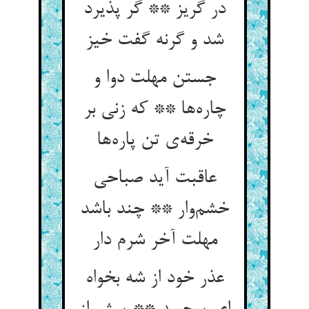
در گریز ** گر پذیرد
شد و گرنه گفت خیز
جستن مهلت دوا و
چاره‌ها ** که زنی بر
خرقه‌ی تن پاره‌ها
عاقبت آید صباحی
خشم‌وار ** چند باشد
مهلت آخر شرم دار
عذر خود از شه بخواه