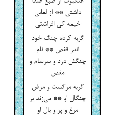
عنکبوت ار طبع عنقا
داشتی ** از لعابی
خیمه کی افراشتی
گربه کرده چنگ خود
اندر قفص ** نام
چنگش درد و سرسام و
مغص
گربه مرگست و مرض
چنگال او ** می‌زند بر
مرغ و پر و بال او