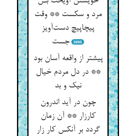
خویشتن آویخت بس
مرد و سکست ** وقت
پیچاپیچ دست‌آویز
جست
3995
پیشتر از واقعه آسان بود
** در دل مردم خیال
نیک و بد
چون در آید اندرون
کارزار ** آن زمان
گردد بر آنکس کار زار