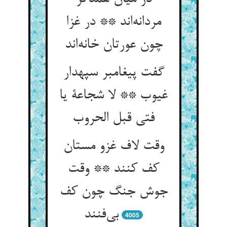
مردانه‌اند ** در غزا
چون عورتان خانه‌اند
گفت پیغامبر سپهدار
غیوب ** لا شجاعة یا
فتی قبل الحروب
وقت لاف غزو مستان
کف کنند ** وقت
جوش جنگ چون کف
بی‌فنند
4005