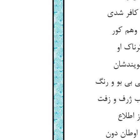
 کافر شدی
وهم کور
ناک او
ویندشان
بی بو و رنگ
 ژرف و زفت
 اطلاع
اوطان دون