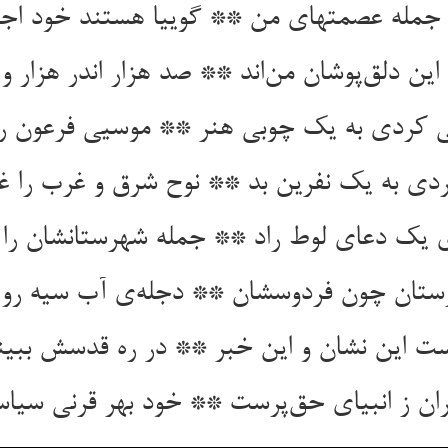
 جمله عصمتهای من ** گوییا هستند خود اج
این دلق‌پوشان من‌اند ** صد هزار اندر هزار و 
ی کردی به یک چوبی هنر ** موسیی فرعون را ز
ردی به یک نفرین بد ** نوح شرق و غرب را غ
ی یک دعای لوط راد ** جمله شهرستانشان را ب
ان چون فردوسشان ** دجله‌ی آب سیه رو 
 این نشان و این خبر ** در ره قدسش ببین
ان ز انبیای حق‌پرست ** خود بهر قرنی سیا