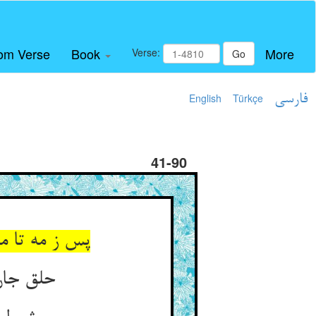
om Verse
Book
More
Verse:
Go
فارسی
Türkçe
English
41-90
پس ز مه تا م
حلق جان