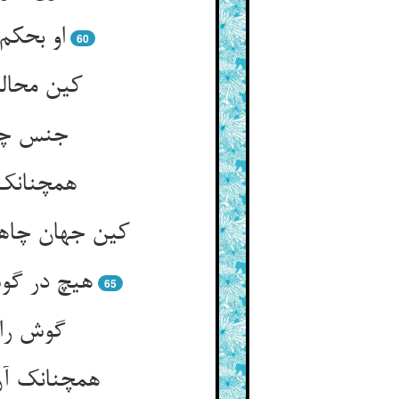
او بحکم
60
کین محال
جنس چیز
همچنانک 
کین جهان چاه
هیچ در گو
65
گوش را 
همچنانک آن