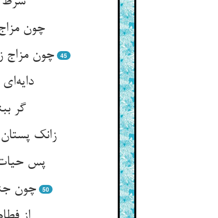
شرط ت
چون مزاج 
چون مزاج ز
45
دایه‌ای
گر ببن
زانک پستان
پس حیات 
چون جنی
50
از فطا