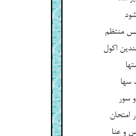
شود
بس منتظم
ندین اکول
تها
 سها
و سور
 امتحان
س و عنا