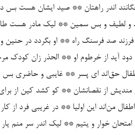
چگانند اندر راهتان ** صید ایشان هست بس دل
 و لطیف و بس سمین ** لیک مادر هست طا
 فرزند صد فرسنگ راه ** او بگردد در حنین و آ
دود آید از خرطوم او ** الحذر زان کودک مرح
اطفال حق‌اند ای پسر ** غایبی و حاضری بس ب
 مندیش از نقصانشان ** کو کشد کین از برای
فال من‌اند این اولیا ** در غریبی فرد از کار 
 امتحان خوار و یتیم ** لیک اندر سر منم یار 