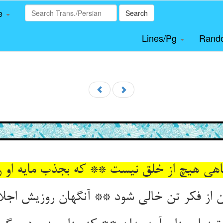
le
Search
Lines/Pg
Rand
اهی هیچ از خلق نیست ** که بجذب مایه او 
 از فکر تن خالی شود ** آنگهان روزیش اجلا