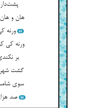
پشت‌دار
هان و هان 
ورنه ک
85
ورنه کی ک
بر نکند
گشت شهرست
سوی شامست
صد هزار
90