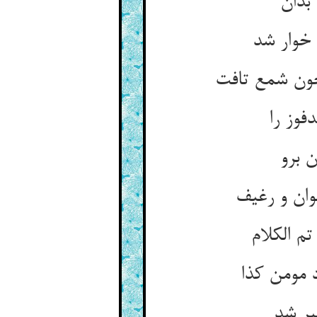
بدان
 خوار شد
ون شمع تافت
فوز را
ن برو
ان و رغیف
 الکلام
 مومن کذا
یر شد