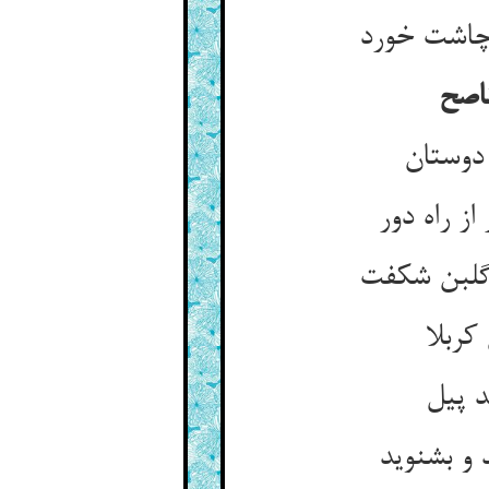
 چاشت خورد
اصح
دوستان
ز راه دور
گلبن شکفت
کربلا
د پیل
 و بشنوید