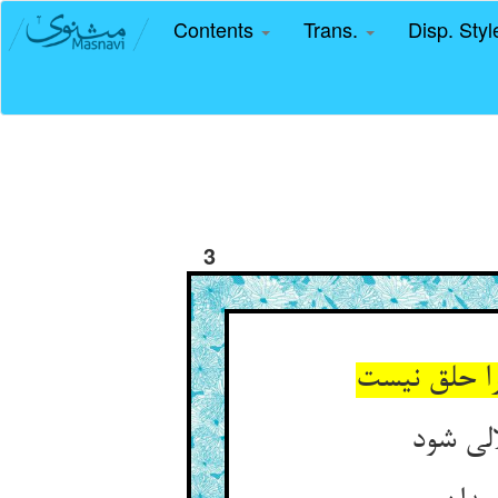
Contents
Trans.
Disp. Sty
3
را حلق نیست
لی شود