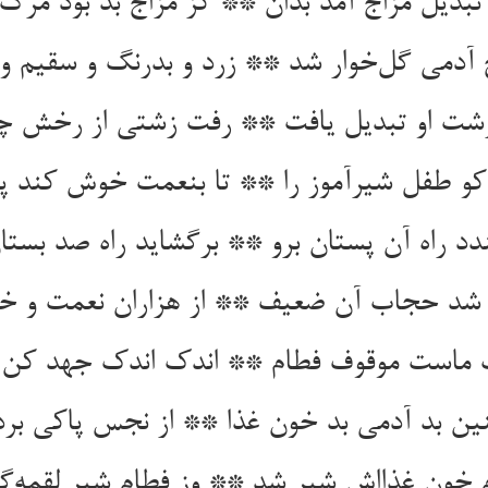
بدیل مزاج آمد بدان ** کز مزاج بد بود مرگ 
آدمی گل‌خوار شد ** زرد و بدرنگ و سقیم و
شت او تبدیل یافت ** رفت زشتی از رخش چ
 کو طفل شیرآموز را ** تا بنعمت خوش کند پد
دد راه آن پستان برو ** برگشاید راه صد بستا
 شد حجاب آن ضعیف ** از هزاران نعمت و خو
ماست موقوف فطام ** اندک اندک جهد کن تم
ن بد آدمی بد خون غذا ** از نجس پاکی برد
م خون غذااش شیر شد ** وز فطام شیر لقمه‌گ