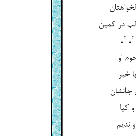
خواهتان
لب در کمین
ه آه
وم او
ا خبر
 جانشان
و کیا
و ندیم