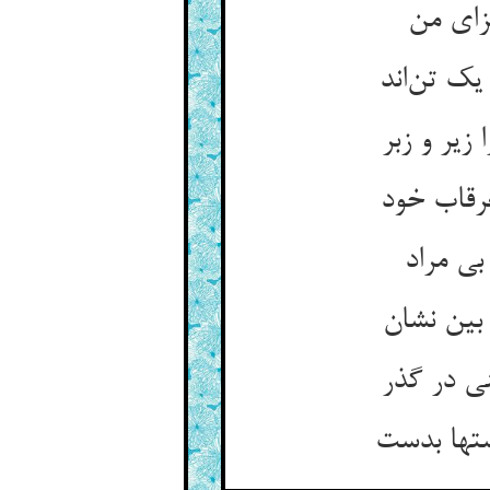
زای من
یک تن‌اند
یر و زبر
رقاب خود
ی مراد
بین نشان
ی در گذر
ستها بدست