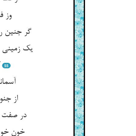
وز ف
گر جنین ر
یک زمینی خ
ک
55
آسمان
از جنو
در صفت ن
خون خوری