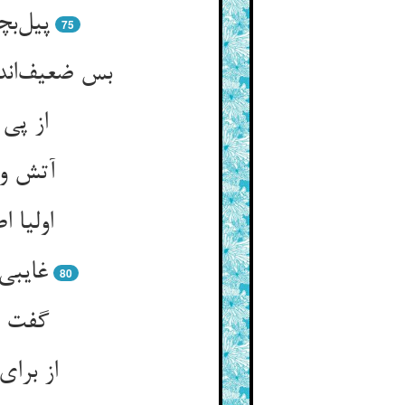
پیل‌ب
75
بس ضعیف‌اند
از پی
آتش و 
اولیا 
غایبی
80
گفت اط
از برای