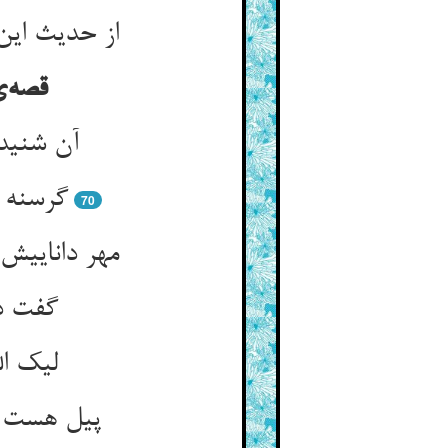
از حدیث این
قصه‌
آن شنید
گرسنه م
70
مهر دانایی
گفت دا
لیک ال
پیل هست ای