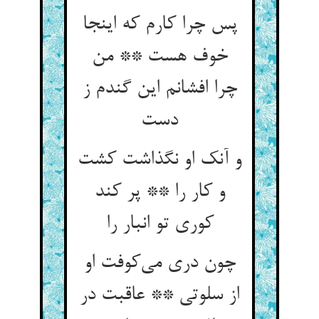
پس چرا کارم که اینجا
خوف هست ** من
چرا افشانم این گندم ز
دست
و آنک او نگذاشت کشت
و کار را ** پر کند
کوری تو انبار را
چون دری می‌کوفت او
از سلوتی ** عاقبت در