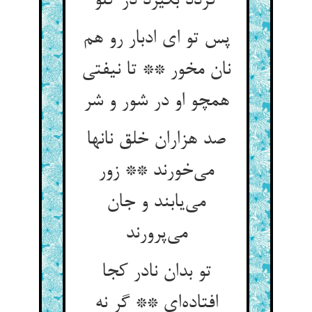
گردد بگیرد در گلو
پس تو ای ادبار رو هم
نان مخور ** تا نیفتی
همچو او در شور و شر
صد هزاران خلق نانها
می‌خورند ** زور
می‌یابند و جان
می‌پرورند
تو بدان نادر کجا
افتاده‌ای ** گر نه