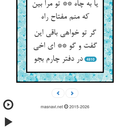
یا به چاه ** تو مرا بین
که منم مفتاح راه
گر تو خواهی باقی این
گفت و گو ** ای اخی
در دفتر چارم بجو
4810
masnavi.net
2015-2026