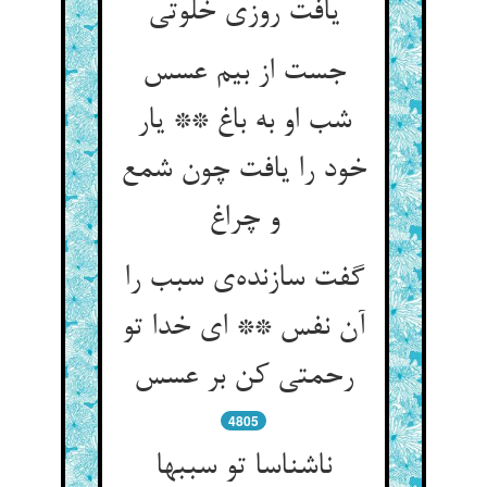
یافت روزی خلوتی
جست از بیم عسس
شب او به باغ ** یار
خود را یافت چون شمع
و چراغ
گفت سازنده‌ی سبب را
آن نفس ** ای خدا تو
رحمتی کن بر عسس
4805
ناشناسا تو سببها