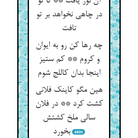
آن نور یافت ** تا تو
در چاهی نخواهد بر تو
تافت
چه رها کن رو به ایوان
و کروم ** کم ستیز
اینجا بدان کاللج شوم
هین مگو کاینک فلانی
کشت کرد ** در فلان
سالی ملخ کشتش
بخورد
4800