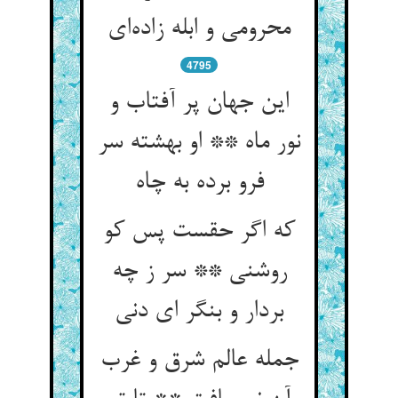
محرومی و ابله زاده‌ای
4795
این جهان پر آفتاب و
نور ماه ** او بهشته سر
فرو برده به چاه
که اگر حقست پس کو
روشنی ** سر ز چه
بردار و بنگر ای دنی
جمله عالم شرق و غرب