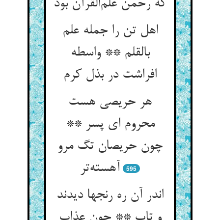
که رحمن علم‌القرآن بود
اهل تن را جمله علم
بالقلم ** واسطه
افراشت در بذل کرم
هر حریصی هست
محروم ای پسر **
چون حریصان تگ مرو
آهسته‌تر
595
اندر آن ره رنجها دیدند
و تاب ** چون عذاب