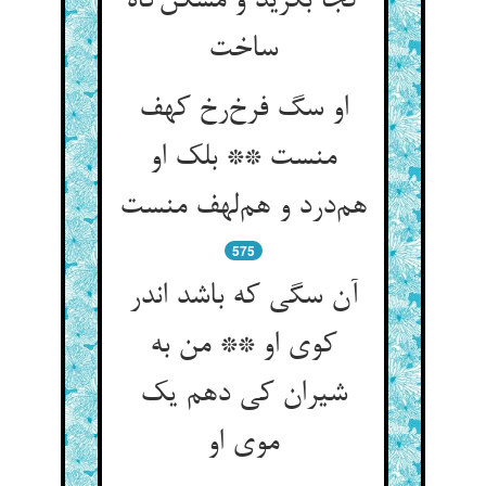
کجا بگزید و مسکن‌گاه
ساخت
او سگ فرخ‌رخ کهف
منست ** بلک او
هم‌درد و هم‌لهف منست
575
آن سگی که باشد اندر
کوی او ** من به
شیران کی دهم یک
موی او