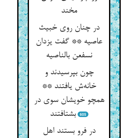
مخند
در چنان روی خبیث
عاصیه ** گفت یزدان
نسفعن بالناصیه
چون بپرسیدند و
خانه‌ش یافتند **
همچو خویشان سوی در
بشتافتند
605
در فرو بستند اهل