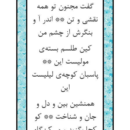
گفت مجنون تو همه
نقشی و تن ** اندر آ و
بنگرش از چشم من
کین طلسم بسته‌ی
مولیست این **
پاسبان کوچه‌ی لیلیست
این
همنشین بین و دل و
جان و شناخت ** کو