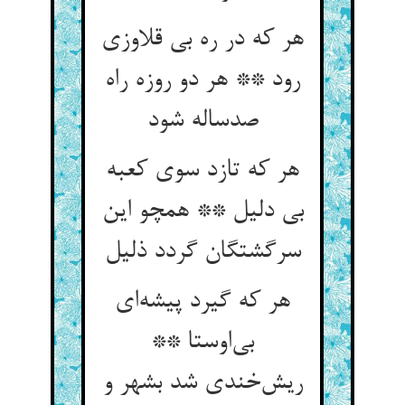
هر که در ره بی قلاوزی
رود ** هر دو روزه راه
صدساله شود
هر که تازد سوی کعبه
بی دلیل ** همچو این
سرگشتگان گردد ذلیل
هر که گیرد پیشه‌ای
بی‌اوستا **
ریش‌خندی شد بشهر و