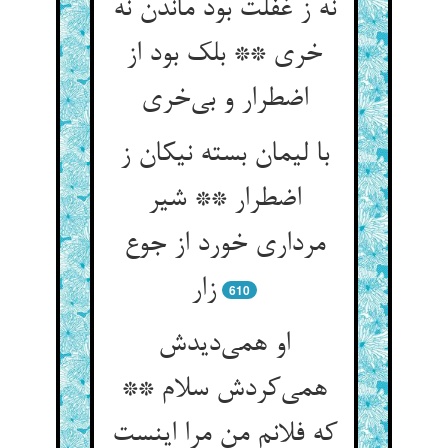
نه ز غفلت بود ماندن نه
خری ** بلک بود از
اضطرار و بی‌خری
با لیمان بسته نیکان ز
اضطرار ** شیر
مرداری خورد از جوع
زار
610
او همی‌دیدش
همی‌کردش سلام **
که فلانم من مرا اینست