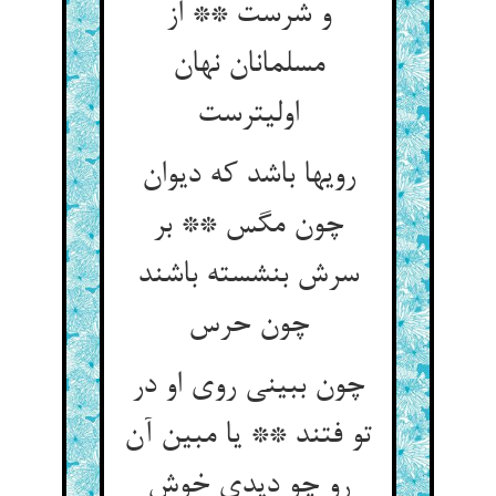
و شرست ** از
مسلمانان نهان
اولیترست
رویها باشد که دیوان
چون مگس ** بر
سرش بنشسته باشند
چون حرس
چون ببینی روی او در
تو فتند ** یا مبین آن
رو چو دیدی خوش