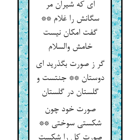
ای که شیران مر
سگانش را غلام **
گفت امکان نیست
خامش والسلام
گر ز صورت بگذرید ای
دوستان ** جنتست و
گلستان در گلستان
صورت خود چون
شکستی سوختی **
صورت کل را شکست