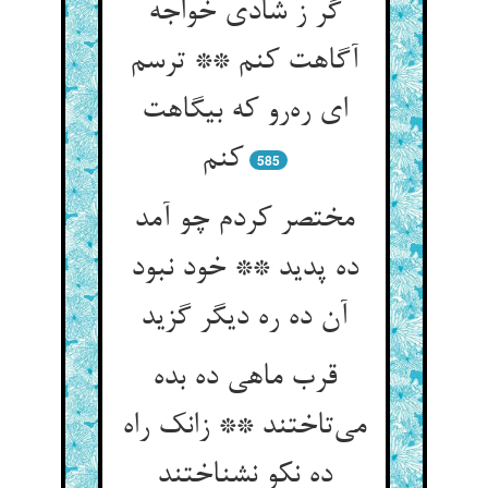
گر ز شادی خواجه
آگاهت کنم ** ترسم
ای ره‌رو که بیگاهت
کنم
585
مختصر کردم چو آمد
ده پدید ** خود نبود
آن ده ره دیگر گزید
قرب ماهی ده بده
می‌تاختند ** زانک راه
ده نکو نشناختند