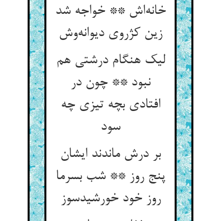
خانه‌اش ** خواجه شد
زین کژروی دیوانه‌وش
لیک هنگام درشتی هم
نبود ** چون در
افتادی بچه تیزی چه
سود
بر درش ماندند ایشان
پنج روز ** شب بسرما
روز خود خورشیدسوز