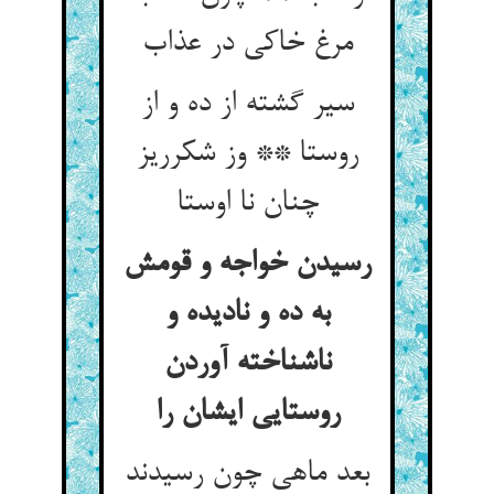
مرغ خاکی در عذاب
سیر گشته از ده و از
روستا ** وز شکرریز
چنان نا اوستا
رسیدن خواجه و قومش
به ده و نادیده و
ناشناخته آوردن
روستایی ایشان را
بعد ماهی چون رسیدند