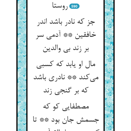
روستا
590
جز که نادر باشد اندر
خافقین ** آدمی سر
بر زند بی والدین
مال او یابد که کسبی
می‌کند ** نادری باشد
که بر گنجی زند
مصطفایی کو که
جسمش جان بود ** تا