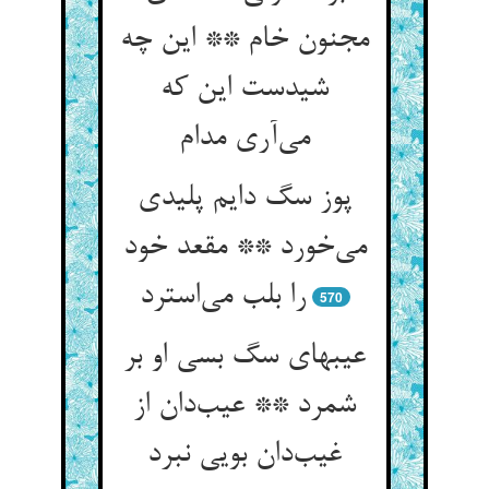
مجنون خام ** این چه
شیدست این که
می‌آری مدام
پوز سگ دایم پلیدی
می‌خورد ** مقعد خود
را بلب می‌استرد
570
عیبهای سگ بسی او بر
شمرد ** عیب‌دان از
غیب‌دان بویی نبرد