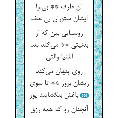
آن طرف ** بی‌نوا
ایشان ستوران بی علف
روستایی بین که از
بدنیتی ** می‌کند بعد
اللتیا والتی
روی پنهان می‌کند
زیشان بروز ** تا سوی
باغش بنگشایند پوز
600
آنچنان رو که همه رزق