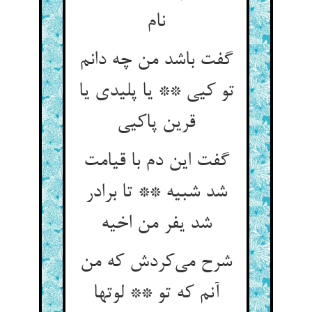
نام
گفت باشد من چه دانم
تو کیی ** یا پلیدی یا
قرین پاکیی
گفت این دم با قیامت
شد شبیه ** تا برادر
شد یفر من اخیه
شرح می‌کردش که من
آنم که تو ** لوتها