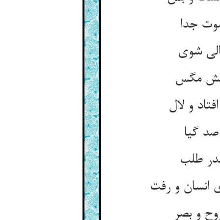
وت جدا
الی شوی
 پیش مگس
تاد و لال
صد گیا
ندر طلب
انسان و رفت
وح و بصر