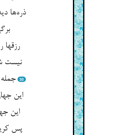
ذره‌ها دی
برگه
رزقها ر
نیست شر
جمله 
30
این جها
این جه
پس کریم