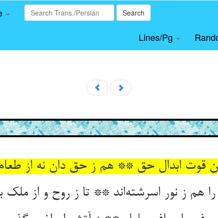
le
Search
Lines/Pg
Rand
ن قوت ابدال حق ** هم ز حق دان نه از طعام 
 هم ز نور اسرشته‌اند ** تا ز روح و از ملک بگ