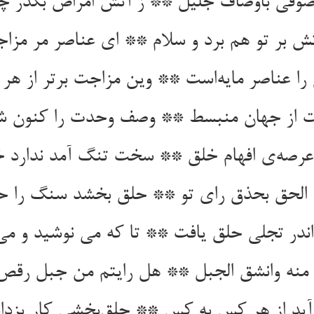
وفی باوصاف جلیل ** ز آتش امراض بگذر چ
ش بر تو هم برد و سلام ** ای عناصر مر مزاج
را عناصر مایه‌است ** وین مزاجت برتر از هر 
ت از جهان منبسط ** وصف وحدت را کنون ش
 عرصه‌ی افهام خلق ** سخت تنگ آمد ندارد 
 الحق بحذق رای تو ** حلق بخشد سنگ را حل
ندر تجلی حلق یافت ** تا که می نوشید و می 
 منه وانشق الجبل ** هل رایتم من جبل رقص
آید از هر کس به کس ** حلق‌بخشی کار یزد