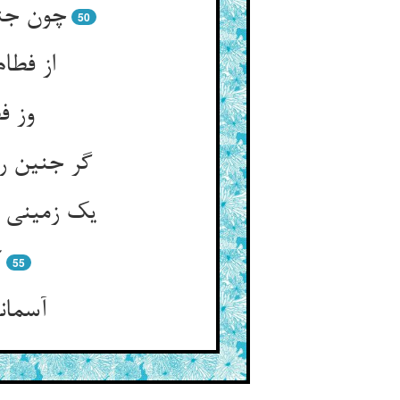
چون جنی
50
از فطا
وز ف
گر جنین ر
یک زمینی خ
ک
55
آسمان