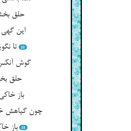
حلق بخش
این گهی 
تا نگو
20
گوش آنکس ن
حلق بخش
باز خاکی
چون گیاهش خو
باز خا
25