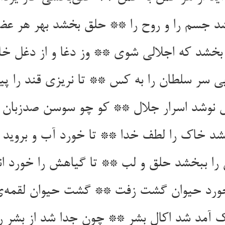
د جسم را و روح را ** حلق بخشد بهر هر عض
بخشد که اجلالی شوی ** وز دغا و از دغل خ
یی سر سلطان را به کس ** تا نریزی قند را
وشد اسرار جلال ** کو چو سوسن صدزبان اف
د خاک را لطف خدا ** تا خورد آب و بروید 
 را ببخشد حلق و لب ** تا گیاهش را خورد ا
رد حیوان گشت زفت ** گشت حیوان لقمه‌ی 
ک آمد شد اکال بشر ** چون جدا شد از بشر ر