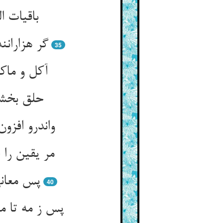
باقیات ا
گر هزاران
35
آکل و ماک
حلق بخشی
واندرو افز
مر یقین را 
پس معان
40
پس ز مه تا م