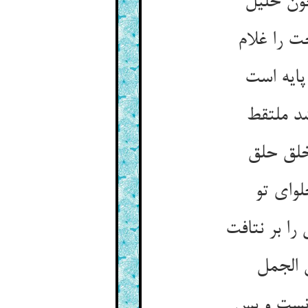
ون خلیل
ت را غلام
پایه است
د ملتقط
خلق حلق
وای تو
را بر نتافت
 الجمل
انست و بس