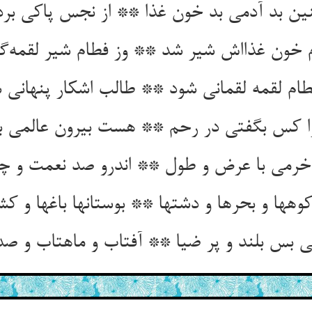
ن بد آدمی بد خون غذا ** از نجس پاکی برد
م خون غذااش شیر شد ** وز فطام شیر لقمه‌گ
طام لقمه لقمانی شود ** طالب اشکار پنهانی 
ا کس بگفتی در رحم ** هست بیرون عالمی 
رمی با عرض و طول ** اندرو صد نعمت و چ
وهها و بحرها و دشتها ** بوستانها باغها و کش
ی بس بلند و پر ضیا ** آفتاب و ماهتاب و صد