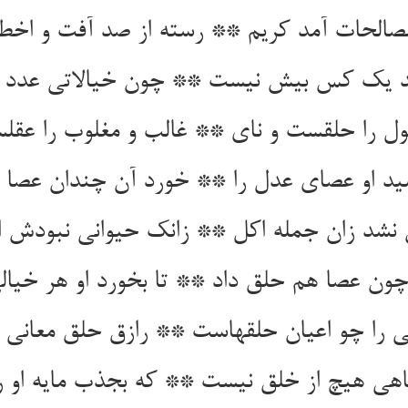
لصالحات آمد کریم ** رسته از صد آفت و اخطا
ند یک کس بیش نیست ** چون خیالاتی عدد 
ول را حلقست و نای ** غالب و مغلوب را عقل
د او عصای عدل را ** خورد آن چندان عصا و
ون نشد زان جمله اکل ** زانک حیوانی نبودش 
چون عصا هم حلق داد ** تا بخورد او هر خیالی
ی را چو اعیان حلقهاست ** رازق حلق معانی
اهی هیچ از خلق نیست ** که بجذب مایه او 