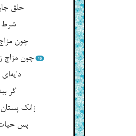
حلق جان
شرط ت
چون مزاج 
چون مزاج ز
45
دایه‌ای
گر ببن
زانک پستان
پس حیات 