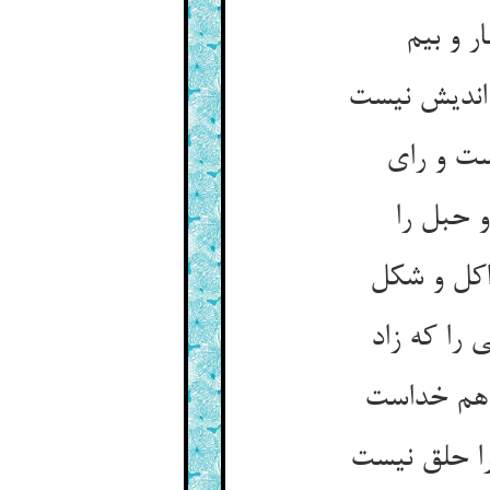
ر و بیم
اندیش نیست
ست و رای
 حبل را
اکل و شکل
 را که زاد
 هم خداست
را حلق نیست