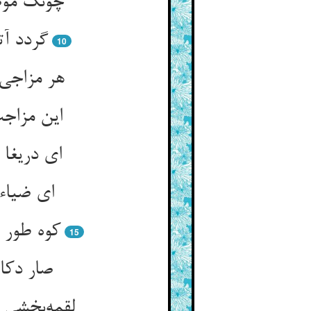
چونک موص
گردد آت
10
هر مزاجی 
این مزاج
ای دریغا
ای ضیاء
کوه طور ا
15
صار دکا
لقمه‌بخشی 