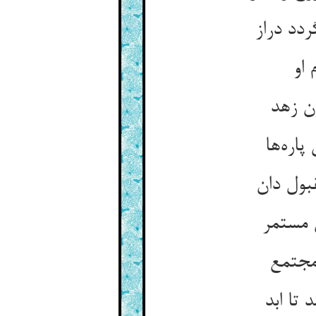
ردد دراز
 او
ون زهد
اره‌ها
قبول دان
 مستمر
مجتمع
تا ابد