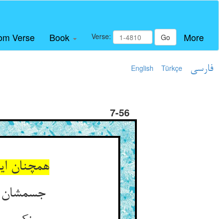
om Verse
Book
More
Verse:
Go
فارسی
Türkçe
English
7-56
همچنان ای
جسمشان را