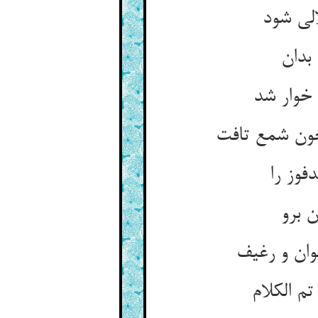
لی شود
بدان
 خوار شد
ون شمع تافت
فوز را
ن برو
ان و رغیف
 الکلام