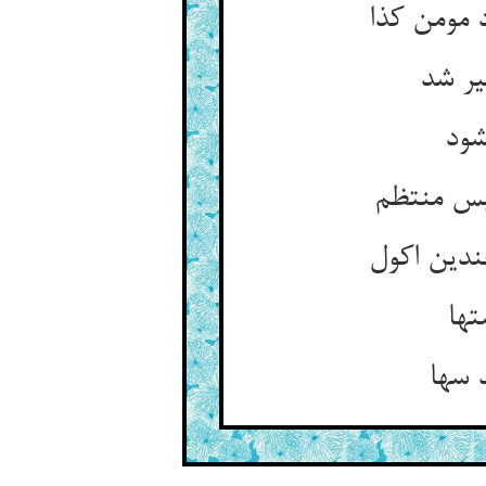
 مومن کذا
یر شد
شود
بس منتظم
ندین اکول
تها
 سها