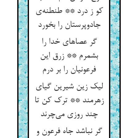
کو ز درد ** طنطنه‌ی
جادوپرستان را بخورد
گر عصاهای خدا را
بشمرم ** زرق این
فرعونیان را بر درم
لیک زین شیرین گیای
زهرمند ** ترک کن تا
چند روزی می‌چرند
گر نباشد جاه فرعون و