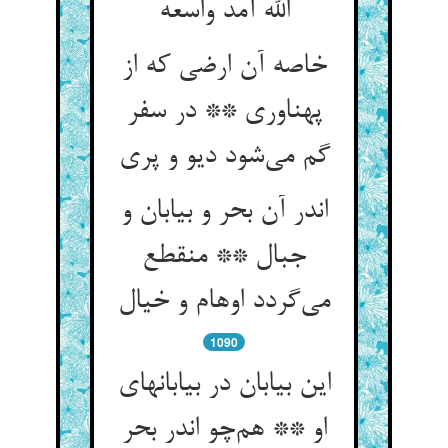
الله آمد واسعه
خاصه آن ارضی که از
پهناوری ** در سفر
گم می‌شود دیو و پری
اندر آن بحر و بیابان و
جبال ** منقطع
می‌گردد اوهام و خیال
1090
این بیابان در بیابانهای
او ** هم‌چو اندر بحر