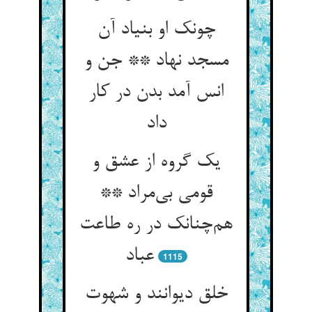
چونک او بنیاد آن
مسجد نهاد ** جن و
انس آمد بدن در کار
داد
یک گروه از عشق و
قومی بی‌مراد **
هم‌چنانک در ره طاعت
عباد
1115
خلق دیوانند و شهوت