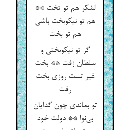
لشکر هم تو تخت **
هم تو نیکوبخت باشی
هم تو بخت
گر تو نیکوبختی و
سلطان زفت ** بخت
غیر تست روزی بخت
رفت
تو بماندی چون گدایان
بی‌نوا ** دولت خود