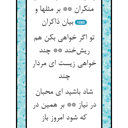
منکران ** بر مثلها و
بیان ذاکران
1080
تو اگر خواهی بکن هم
ریش‌خند ** چند
خواهی زیست ای مردار
چند
شاد باشید ای محبان
در نیاز ** بر همین در
که شود امروز باز