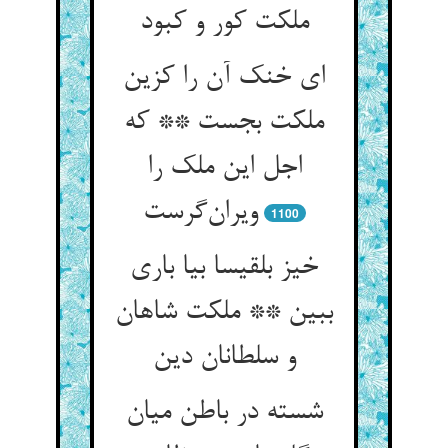
ملکت کور و کبود
ای خنک آن را کزین
ملکت بجست ** که
اجل این ملک را
ویران‌گرست
1100
خیز بلقیسا بیا باری
ببین ** ملکت شاهان
و سلطانان دین
شسته در باطن میان