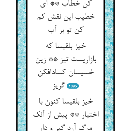
کن خطاب ** ای
خطیب این نقش کم
کن تو بر آب
خیز بلقیسا که
بازاریست تیز ** زین
خسیسان کسادافکن
گریز
1095
خیز بلقیسا کنون با
اختیار ** پیش از آنک
مرگ آرد گیر و دار