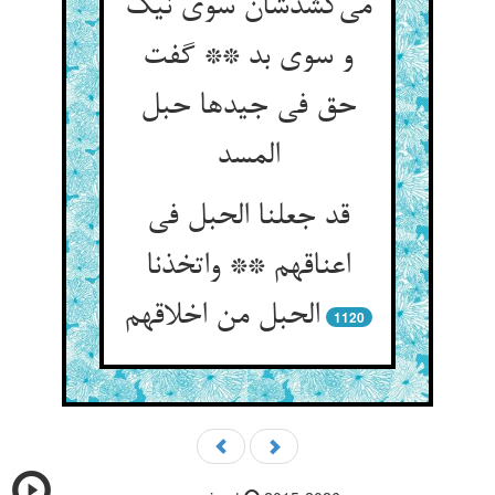
می‌کشدشان سوی نیک
و سوی بد ** گفت
حق فی جیدها حبل
المسد
قد جعلنا الحبل فی
اعناقهم ** واتخذنا
الحبل من اخلاقهم
1120