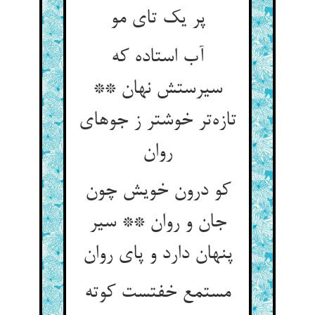
پر یک تای مو
آب استاده که
سیرستش نهان **
تازه‌تر خوشتر ز جوهای
روان
کو درون خویش چون
جان و روان ** سیر
پنهان دارد و پای روان
مستمع خفتست کوته