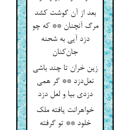
بعد از آن گوشت کشد
مرگ آنچنان ** که چو
دزد آیی به شحنه
جان‌کنان
زین خران تا چند باشی
نعل‌دزد ** گر همی
دزدی بیا و لعل دزد
خواهرانت یافته ملک
خلود ** تو گرفته