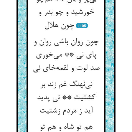
خورشید و چو بدر و
چون هلال
1105
چون روان باشی روان و
پای نی ** می‌خوری
صد لوت و لقمه‌خای نی
نی‌نهنگ غم زند بر
کشتیت ** نی پدید
آید ز مردم زشتیت
هم تو شاه و هم تو