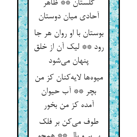
گلستان ** ظاهر
آحادی میان دوستان
بوستان با او روان هر جا
رود ** لیک آن از خلق
پنهان می‌شود
میوه‌ها لایه‌کنان کز من
بچر ** آب حیوان
آمده کز من بخور
طوف می‌کن بر فلک
بی‌پر و بال ** هم‌چو