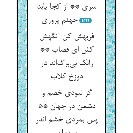
سری ** از کجا یابد
جهنم پروری
1075
فربهش کن آنگهش
کش ای قصاب **
زانک بی‌برگ‌اند در
دوزخ کلاب
گر نبودی خصم و
دشمن در جهان **
پس بمردی خشم اندر