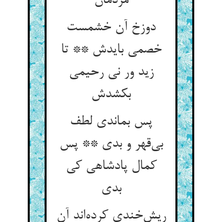
مردمان
دوزخ آن خشمست
خصمی بایدش ** تا
زید ور نی رحیمی
بکشدش
پس بماندی لطف
بی‌قهر و بدی ** پس
کمال پادشاهی کی
بدی
ریش‌خندی کرده‌اند آن