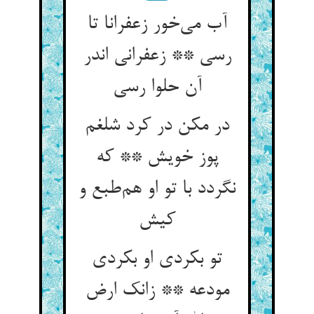
آب می‌خور زعفرانا تا
رسی ** زعفرانی اندر
آن حلوا رسی
در مکن در کرد شلغم
پوز خویش ** که
نگردد با تو او هم‌طبع و
کیش
تو بکردی او بکردی
مودعه ** زانک ارض