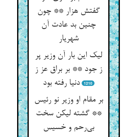
گفتش هزار ** چون
چنین بد عادت آن
شهریار
لیک این بار آن وزیر پر
ز جود ** بر براق عز ز
دنیا رفته بود
1210
بر مقام او وزیر نو رئیس
** گشته لیکن سخت
بی‌رحم و خسیس