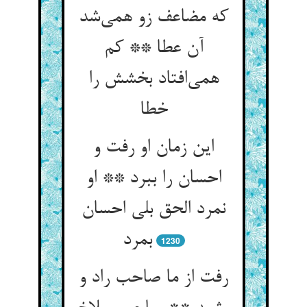
که مضاعف زو همی‌شد
آن عطا ** کم
همی‌افتاد بخشش را
خطا
این زمان او رفت و
احسان را ببرد ** او
نمرد الحق بلی احسان
بمرد
1230
رفت از ما صاحب راد و