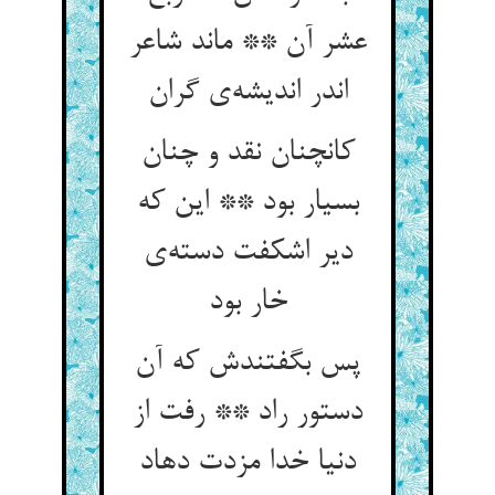
عشر آن ** ماند شاعر
اندر اندیشه‌ی گران
کانچنان نقد و چنان
بسیار بود ** این که
دیر اشکفت دسته‌ی
خار بود
پس بگفتندش که آن
دستور راد ** رفت از
دنیا خدا مزدت دهاد