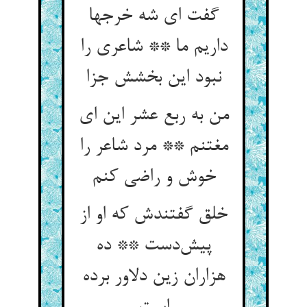
گفت ای شه خرجها
داریم ما ** شاعری را
نبود این بخشش جزا
من به ربع عشر این ای
مغتنم ** مرد شاعر را
خوش و راضی کنم
خلق گفتندش که او از
پیش‌دست ** ده
هزاران زین دلاور برده