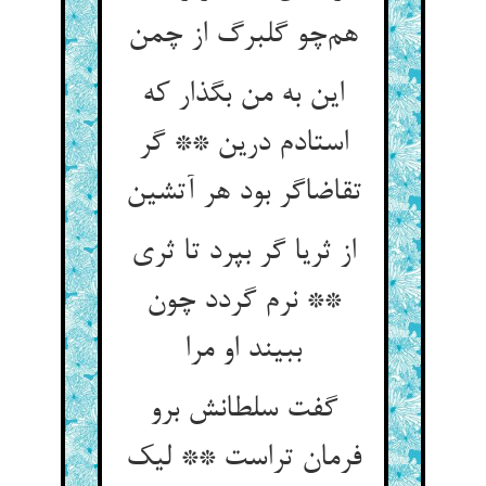
هم‌چو گلبرگ از چمن
این به من بگذار که
استادم درین ** گر
تقاضاگر بود هر آتشین
از ثریا گر بپرد تا ثری
** نرم گردد چون
ببیند او مرا
گفت سلطانش برو
فرمان تراست ** لیک