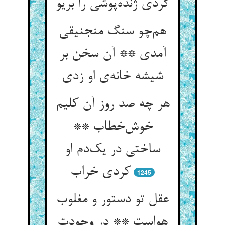
گردی ژنده‌پوشی را بریو
هم‌چو سنگ منجنیقی
آمدی ** آن سخن بر
شیشه خانه‌ی او زدی
هر چه صد روز آن کلیم
خوش‌خطاب **
ساختی در یک‌دم او
کردی خراب
1245
عقل تو دستور و مغلوب
هواست ** در وجودت