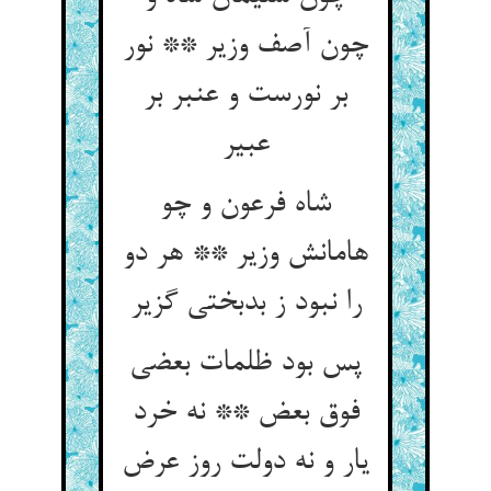
چون آصف وزیر ** نور
بر نورست و عنبر بر
عبیر
شاه فرعون و چو
هامانش وزیر ** هر دو
را نبود ز بدبختی گزیر
پس بود ظلمات بعضی
فوق بعض ** نه خرد
یار و نه دولت روز عرض