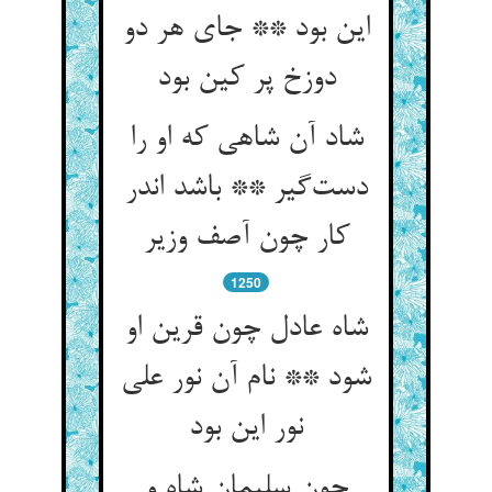
این بود ** جای هر دو
دوزخ پر کین بود
شاد آن شاهی که او را
دست‌گیر ** باشد اندر
کار چون آصف وزیر
1250
شاه عادل چون قرین او
شود ** نام آن نور علی
نور این بود
چون سلیمان شاه و