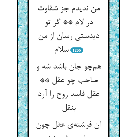
من ندیدم جز شقاوت
در لام ** گر تو
دیدستی رسان از من
سلام
1255
هم‌چو جان باشد شه و
صاحب چو عقل **
عقل فاسد روح را آرد
بنقل
آن فرشته‌ی عقل چون