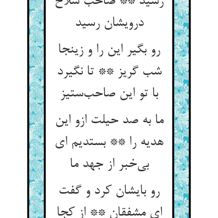
رشید ** صاحب سلاخ
درویشان رسید
رو بگیر این را و زینجا
شب گریز ** تا نگیرد
با تو این صاحب‌ستیز
ما به صد حیلت ازو این
هدیه را ** بستدیم ای
بی‌خبر از جهد ما
رو بایشان کرد و گفت
ای مشفقان ** از کجا