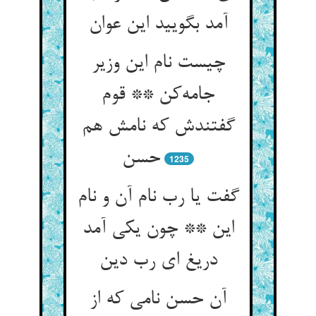
آمد بگویید این عوان
چیست نام این وزیر
جامه‌کن ** قوم
گفتندش که نامش هم
حسن
1235
گفت یا رب نام آن و نام
این ** چون یکی آمد
دریغ ای رب دین
آن حسن نامی که از