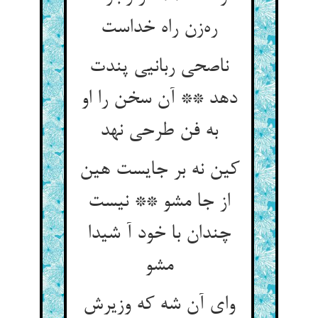
ره‌زن راه خداست
ناصحی ربانیی پندت
دهد ** آن سخن را او
به فن طرحی نهد
کین نه بر جایست هین
از جا مشو ** نیست
چندان با خود آ شیدا
مشو
وای آن شه که وزیرش