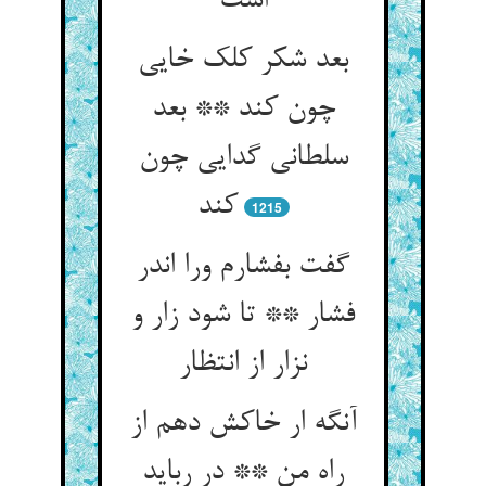
است
بعد شکر کلک خایی
چون کند ** بعد
سلطانی گدایی چون
کند
1215
گفت بفشارم ورا اندر
فشار ** تا شود زار و
نزار از انتظار
آنگه ار خاکش دهم از
راه من ** در رباید