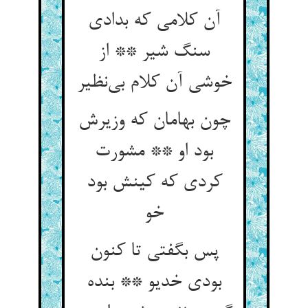
آن کلامی که بدادی
سنگ شیر ** از
خوشی آن کلام بی‌نظیر
چون بهامان که وزیرش
بود او ** مشورت
کردی که کینش بود
خو
پس بگفتی تا کنون
بودی خدیو ** بنده