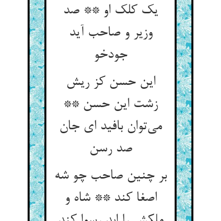
یک کلک او ** صد
وزیر و صاحب آید
جودخو
این حسن کز ریش
زشت این حسن **
می‌توان بافید ای جان
صد رسن
بر چنین صاحب چو شه
اصغا کند ** شاه و
ملکش را ابد رسوا کند