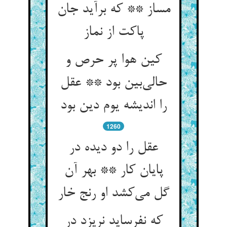
مساز ** که برآید جان
پاکت از نماز
کین هوا پر حرص و
حالی‌بین بود ** عقل
را اندیشه یوم دین بود
1260
عقل را دو دیده در
پایان کار ** بهر آن
گل می‌کشد او رنج خار
که نفرساید نریزد در