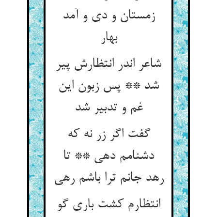
زمستان و دی و آمد
بهار
شاعر اندر انتظارش پیر
شد ** پس زبون این
غم و تدبیر شد
گفت اگر زر نه که
دشنامم دهی ** تا
رهد جانم ترا باشم رهی
انتظارم کشت باری گو