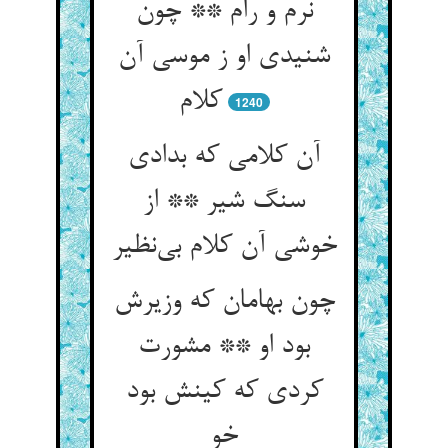
نرم و رام ** چون
شنیدی او ز موسی آن
کلام
1240
آن کلامی که بدادی
سنگ شیر ** از
خوشی آن کلام بی‌نظیر
چون بهامان که وزیرش
بود او ** مشورت
کردی که کینش بود
خو