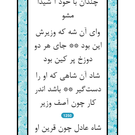
چندان با خود آ شیدا
مشو
وای آن شه که وزیرش
این بود ** جای هر دو
دوزخ پر کین بود
شاد آن شاهی که او را
دست‌گیر ** باشد اندر
کار چون آصف وزیر
1250
شاه عادل چون قرین او