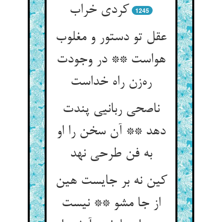
کردی خراب
1245
عقل تو دستور و مغلوب
هواست ** در وجودت
ره‌زن راه خداست
ناصحی ربانیی پندت
دهد ** آن سخن را او
به فن طرحی نهد
کین نه بر جایست هین
از جا مشو ** نیست