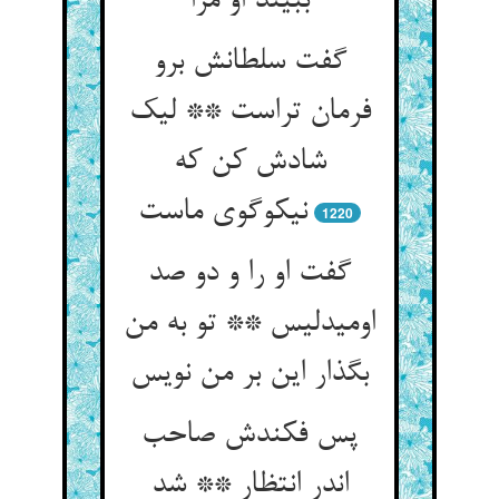
ببیند او مرا
گفت سلطانش برو
فرمان تراست ** لیک
شادش کن که
نیکوگوی ماست
1220
گفت او را و دو صد
اومیدلیس ** تو به من
بگذار این بر من نویس
پس فکندش صاحب
اندر انتظار ** شد