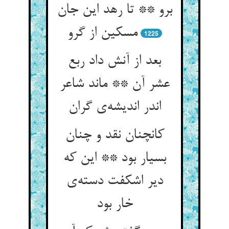
برو ** تا رهد این جان
مسکین از گرو
1225
بعد از آنش داد ربع
عشر آن ** ماند شاعر
اندر اندیشه‌ی گران
کانچنان نقد و چنان
بسیار بود ** این که
دیر اشکفت دسته‌ی
خار بود