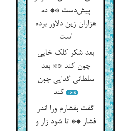
پیش‌دست ** ده
هزاران زین دلاور برده
است
بعد شکر کلک خایی
چون کند ** بعد
سلطانی گدایی چون
کند
1215
گفت بفشارم ورا اندر
فشار ** تا شود زار و