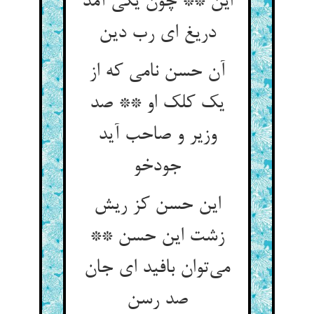
این ** چون یکی آمد
دریغ ای رب دین
آن حسن نامی که از
یک کلک او ** صد
وزیر و صاحب آید
جودخو
این حسن کز ریش
زشت این حسن **
می‌توان بافید ای جان
صد رسن