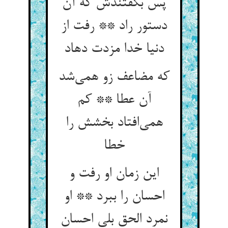
پس بگفتندش که آن
دستور راد ** رفت از
دنیا خدا مزدت دهاد
که مضاعف زو همی‌شد
آن عطا ** کم
همی‌افتاد بخشش را
خطا
این زمان او رفت و
احسان را ببرد ** او
نمرد الحق بلی احسان