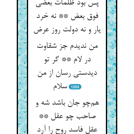
پس بود ظلمات بعضی
فوق بعض ** نه خرد
یار و نه دولت روز عرض
من ندیدم جز شقاوت
در لام ** گر تو
دیدستی رسان از من
سلام
1255
هم‌چو جان باشد شه و
صاحب چو عقل **
عقل فاسد روح را آرد