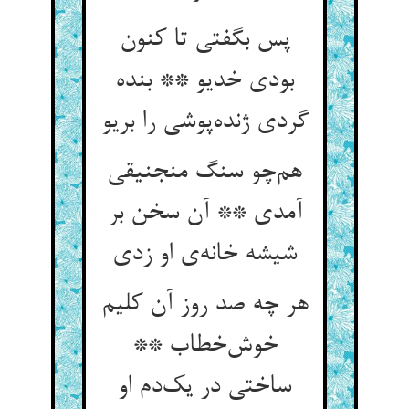
پس بگفتی تا کنون
بودی خدیو ** بنده
گردی ژنده‌پوشی را بریو
هم‌چو سنگ منجنیقی
آمدی ** آن سخن بر
شیشه خانه‌ی او زدی
هر چه صد روز آن کلیم
خوش‌خطاب **
ساختی در یک‌دم او