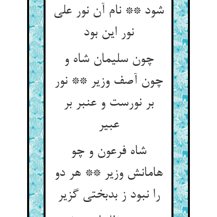
شود ** نام آن نور علی
نور این بود
چون سلیمان شاه و
چون آصف وزیر ** نور
بر نورست و عنبر بر
عبیر
شاه فرعون و چو
هامانش وزیر ** هر دو
را نبود ز بدبختی گزیر