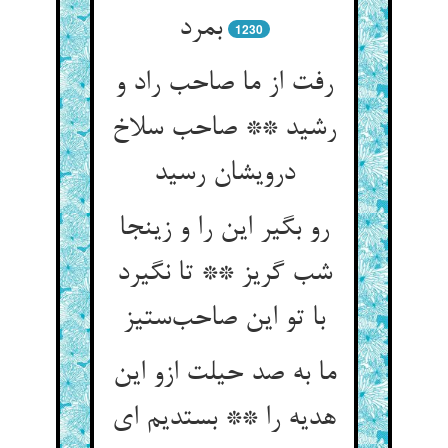
بمرد
1230
رفت از ما صاحب راد و
رشید ** صاحب سلاخ
درویشان رسید
رو بگیر این را و زینجا
شب گریز ** تا نگیرد
با تو این صاحب‌ستیز
ما به صد حیلت ازو این
هدیه را ** بستدیم ای