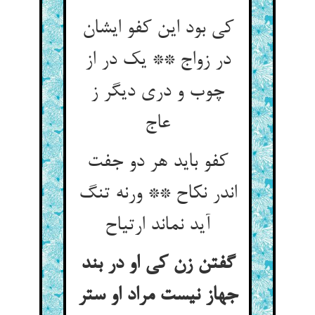
کی بود این کفو ایشان
در زواج ** یک در از
چوب و دری دیگر ز
عاج
کفو باید هر دو جفت
اندر نکاح ** ورنه تنگ
آید نماند ارتیاح
گفتن زن کی او در بند
جهاز نیست مراد او ستر