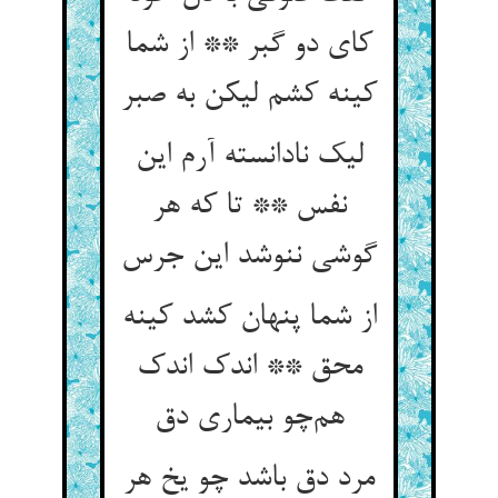
کای دو گبر ** از شما
کینه کشم لیکن به صبر
لیک نادانسته آرم این
نفس ** تا که هر
گوشی ننوشد این جرس
از شما پنهان کشد کینه
محق ** اندک اندک
هم‌چو بیماری دق
مرد دق باشد چو یخ هر