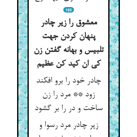
185
معشوق را زیر چادر
پنهان کردن جهت
تلبیس و بهانه گفتن زن
کی ان کید کن عظیم
چادر خود را برو افکند
زود ** مرد را زن
ساخت و در را بر گشود
زیر چادر مرد رسوا و