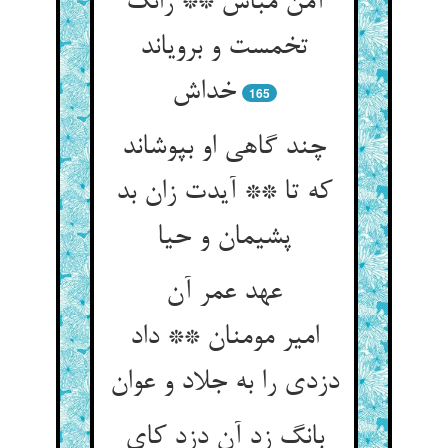
آمن مباش ** زانک
تخمست و برویاند
خداش
165
چند گاهی او بپوشاند
که تا ** آیدت زان بد
پشیمان و حیا
عهد عمر آن
امیر مومنان ** داد
دزدی را به جلاد و عوان
بانگ زد آن دزد کای