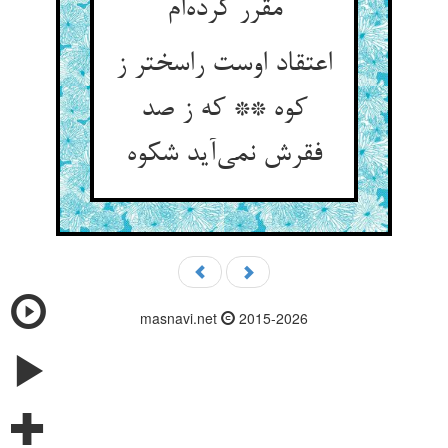
مقرر کرده‌ام
اعتقاد اوست راسختر ز
کوه ** که ز صد
فقرش نمی‌آید شکوه
masnavi.net
2015-2026