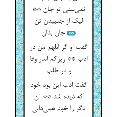
نمی‌بینی تو جان **
لیک از جنبیدن تن
جان بدان
155
گفت او گر ابلهم من در
ادب ** زیرکم اندر وفا
و در طلب
گفت ادب این بود خود
که دیده شد ** آن
دگر را خود همی‌دانی