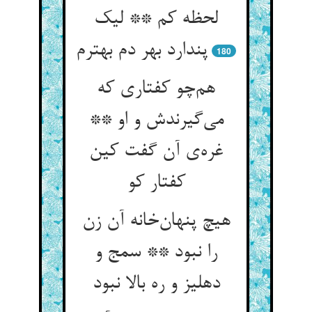
لحظه کم ** لیک
پندارد بهر دم بهترم
180
هم‌چو کفتاری که
می‌گیرندش و او **
غره‌ی آن گفت کین
کفتار کو
هیچ پنهان‌خانه آن زن
را نبود ** سمج و
دهلیز و ره بالا نبود