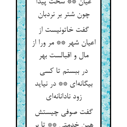
عیان ** سخت پیدا
چون شتر بر نردبان
گفت خاتونیست از
اعیان شهر ** مر ورا از
مال و اقبالست بهر
در ببستم تا کسی
بیگانه‌ای ** در نیاید
زود نادانانه‌ای
گفت صوفی چیستش
هین خدمتی ** تا بر