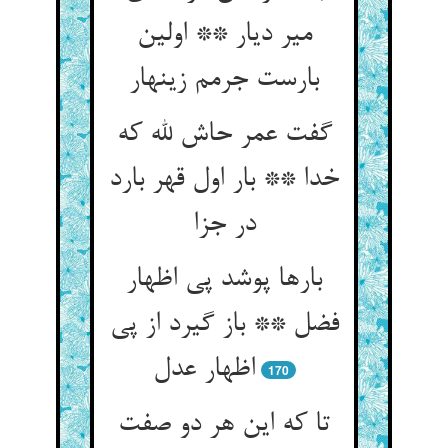
میر دیار ** اولین
بارست جرمم زینهار
گفت عمر حاش لله که
خدا ** بار اول قهر بارد
در جزا
بارها پوشد پی اظهار
فضل ** باز گیرد از پی
اظهار عدل
170
تا که این هر دو صفت