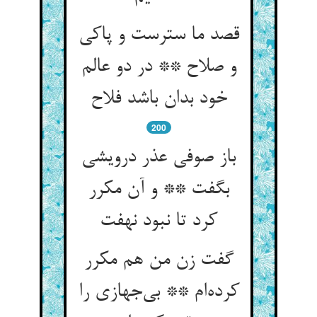
قصد ما سترست و پاکی
و صلاح ** در دو عالم
خود بدان باشد فلاح
200
باز صوفی عذر درویشی
بگفت ** و آن مکرر
کرد تا نبود نهفت
گفت زن من هم مکرر
کرده‌ام ** بی‌جهازی را