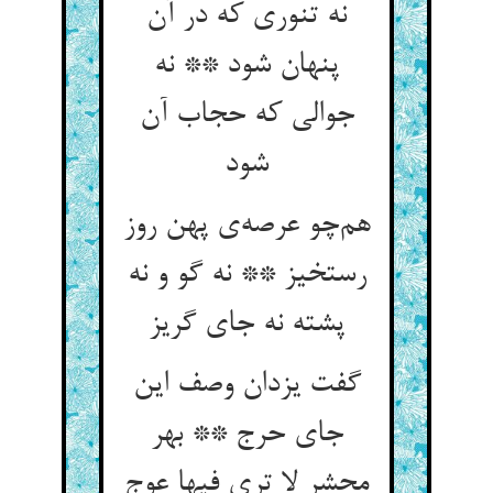
نه تنوری که در آن
پنهان شود ** نه
جوالی که حجاب آن
شود
هم‌چو عرصه‌ی پهن روز
رستخیز ** نه گو و نه
پشته نه جای گریز
گفت یزدان وصف این
جای حرج ** بهر
محشر لا تری فیها عوج