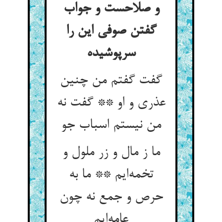
و صلاحست و جواب
گفتن صوفی این را
سرپوشیده
گفت گفتم من چنین
عذری و او ** گفت نه
من نیستم اسباب جو
ما ز مال و زر ملول و
تخمه‌ایم ** ما به
حرص و جمع نه چون
عامه‌ایم