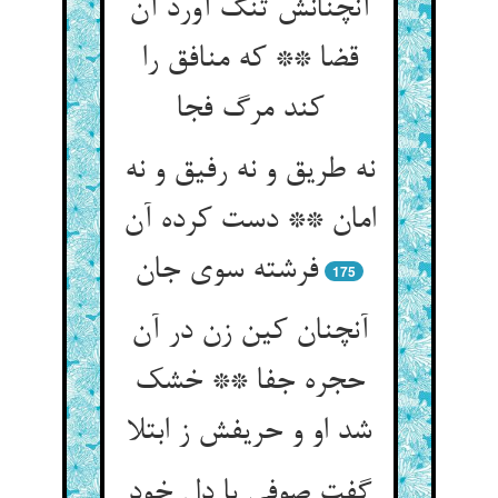
آنچنانش تنگ آورد آن
قضا ** که منافق را
کند مرگ فجا
نه طریق و نه رفیق و نه
امان ** دست کرده آن
فرشته سوی جان
175
آنچنان کین زن در آن
حجره جفا ** خشک
شد او و حریفش ز ابتلا
گفت صوفی با دل خود