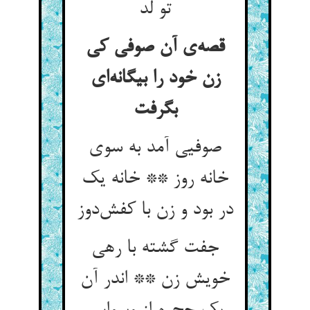
تو لد
قصه‌ی آن صوفی کی
زن خود را بیگانه‌ای
بگرفت
صوفیی آمد به سوی
خانه روز ** خانه یک
در بود و زن با کفش‌دوز
جفت گشته با رهی
خویش زن ** اندر آن