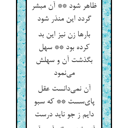
ظاهر شود ** آن مبشر
گردد این منذر شود
بارها زن نیز این بد
کرده بود ** سهل
بگذشت آن و سهلش
می‌نمود
آن نمی‌دانست عقل
پای‌سست ** که سبو
دایم ز جو ناید درست