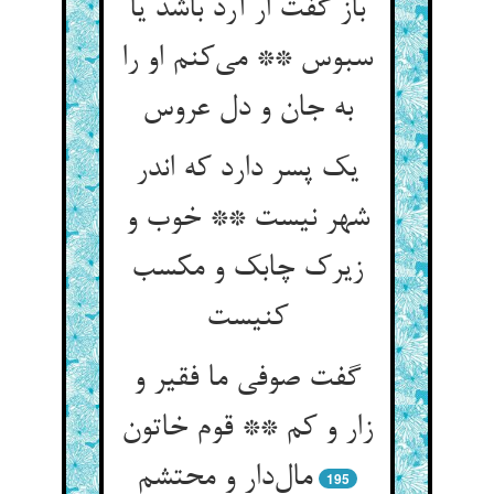
باز گفت ار آرد باشد یا
سبوس ** می‌کنم او را
به جان و دل عروس
یک پسر دارد که اندر
شهر نیست ** خوب و
زیرک چابک و مکسب
کنیست
گفت صوفی ما فقیر و
زار و کم ** قوم خاتون
مال‌دار و محتشم
195