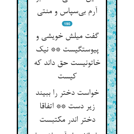
آرم بی‌سپاس و منتی
190
گفت میلش خویشی و
پیوستگیست ** نیک
خاتونیست حق داند که
کیست
خواست دختر را ببیند
زیر دست ** اتفاقا
دختر اندر مکتبست